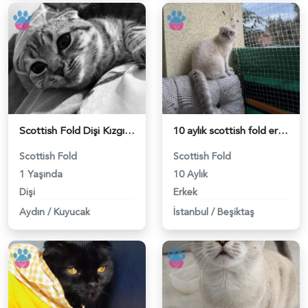
Scottish Fold Dişi Kızgınlıkta - 118984544
10 aylık scottish fold erkek - 118984545
Scottish Fold
Scottish Fold
1 Yaşında
10 Aylık
Dişi
Erkek
Aydın
/
Kuyucak
İstanbul
/
Beşiktaş