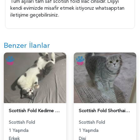
Tüm aşıları tam saf scotish fold lilac cinsidir. Dişiyi
kendi evimizde misafir etmek istiyoruz whatsapptan
iletişime geçebilirsiniz.
Benzer İlanlar
Scottish Fold Kedime Eş Arıyoruz - 118984680
Scottish Fold Shorthair kızıma eş arıyorum - 118984671
Scottish Fold
Scottish Fold
1 Yaşında
1 Yaşında
Erkek
Dişi