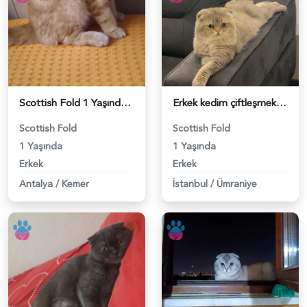
Scottish Fold 1 Yaşında - 118984631
Erkek kedim çiftleşmek için bir dişi kedi arıyor! - 118984610
Scottish Fold
Scottish Fold
1 Yaşında
1 Yaşında
Erkek
Erkek
Antalya
/
Kemer
İstanbul
/
Ümraniye