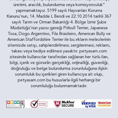
üretimi, aracılık, bulundurma veya komisyonculuk"
yapmamaktayız. 5199 sayılı Hayvanları Koruma
Kanunu'nun, 14. Madde L Bendi ve 22.10.2014 tarihli 367
sayılı Tarım ve Orman Bakanlığı 4. Bölge İzmir Şube
Müdürlüğü'nün yazısı gereği Pitbull Terrier, Japanese
Tosa, Dogo Argentino, Fila Brasileiro, American Bully ve
American Staffordshire Terrier ile bu ırkların melezlerinin
sitemizde satışı, sahiplendirilmesi, sergilenmesi, reklamı,
takası veya hediye edilmesi yasaktır. petyasam.com
sitesinde kullanıcılar tarafından sağlanan her türlü ilan,
bilgi, içerik ve görselin gerçekliği, orijinalliği, güvenliği,
doğruluğu ve belge bulundurma zorunluluğuna ilişkin
sorumluluk bu içerikleri giren kullanıcıya ait olup,
petyasam.com bu hususlarla ilgili herhangi bir
sorumluluğu bulunmamaktadır.