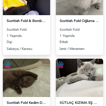
Scottish Fold & Bombay Kırması ♡ - 118984513
Scottish Fold Oğluma Dişi Arıyoruz - 118984517
Scottish Fold
Scottish Fold
1 Yaşında
1 Yaşında
Dişi
Erkek
Sakarya
/
Karasu
İzmir
/
Menemen
Scottish Fold Kedim Dişi Eş Arıyor - 118984519
SÜTLAÇ KIZIMA EŞ ARIYORUZ - 118984501