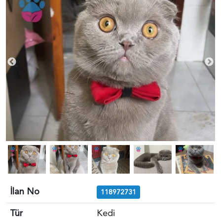
İlan No
118972731
Tür
Kedi