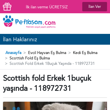
İlan Ver
İlk ilan verme ÜCRETSİZ
İlan Haklarınız
Anasayfa
Evcil Hayvan Eş Bulma
Kedi Eş Bulma
Scottish Fold Eş Bulma
Scottish Fold Erkek 1Buçuk Yaşında - 118972731
Scottish fold Erkek 1buçuk
yaşında - 118972731