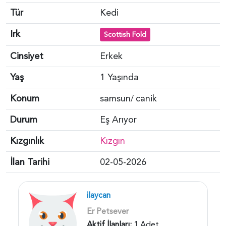
Tür
Kedi
Irk
Scottish Fold
Cinsiyet
Erkek
Yaş
1 Yaşında
Konum
samsun
canik
/
Durum
Eş Arıyor
Kızgınlık
Kızgın
İlan Tarihi
02-05-2026
ilaycan
Er Petsever
Aktif İlanları:
1 Adet