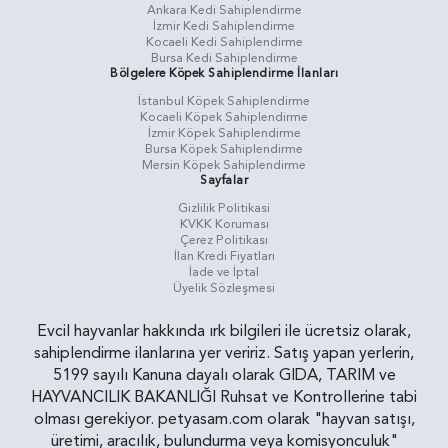
Ankara Kedi Sahiplendirme
İzmir Kedi Sahiplendirme
Kocaeli Kedi Sahiplendirme
Bursa Kedi Sahiplendirme
Bölgelere Köpek Sahiplendirme İlanları
İstanbul Köpek Sahiplendirme
Kocaeli Köpek Sahiplendirme
İzmir Köpek Sahiplendirme
Bursa Köpek Sahiplendirme
Mersin Köpek Sahiplendirme
Sayfalar
Gizlilik Politikasi
KVKK Koruması
Çerez Politikası
İlan Kredi Fiyatları
İade ve İptal
Üyelik Sözleşmesi
Evcil hayvanlar hakkında ırk bilgileri ile ücretsiz olarak,
sahiplendirme ilanlarına yer veririz. Satış yapan yerlerin,
5199 sayılı Kanuna dayalı olarak GIDA, TARIM ve
HAYVANCILIK BAKANLIĞI Ruhsat ve Kontrollerine tabi
olması gerekiyor. petyasam.com olarak "hayvan satışı,
üretimi, aracılık, bulundurma veya komisyonculuk"