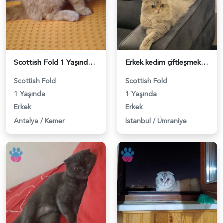
Scottish Fold 1 Yaşında - 118984631
Erkek kedim çiftleşmek için bir dişi kedi arıyor! - 118984610
Scottish Fold
Scottish Fold
1 Yaşında
1 Yaşında
Erkek
Erkek
Antalya
/
Kemer
İstanbul
/
Ümraniye