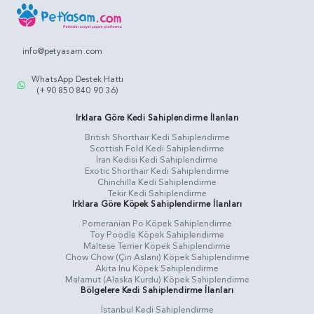
info@petyasam.com
WhatsApp Destek Hattı
(+90 850 840 90 36)
Irklara Göre Kedi Sahiplendirme İlanları
British Shorthair Kedi Sahiplendirme
Scottish Fold Kedi Sahiplendirme
İran Kedisi Kedi Sahiplendirme
Exotic Shorthair Kedi Sahiplendirme
Chinchilla Kedi Sahiplendirme
Tekir Kedi Sahiplendirme
Irklara Göre Köpek Sahiplendirme İlanları
Pomeranian Po Köpek Sahiplendirme
Toy Poodle Köpek Sahiplendirme
Maltese Terrier Köpek Sahiplendirme
Chow Chow (Çin Aslanı) Köpek Sahiplendirme
Akita Inu Köpek Sahiplendirme
Malamut (Alaska Kurdu) Köpek Sahiplendirme
Bölgelere Kedi Sahiplendirme İlanları
İstanbul Kedi Sahiplendirme