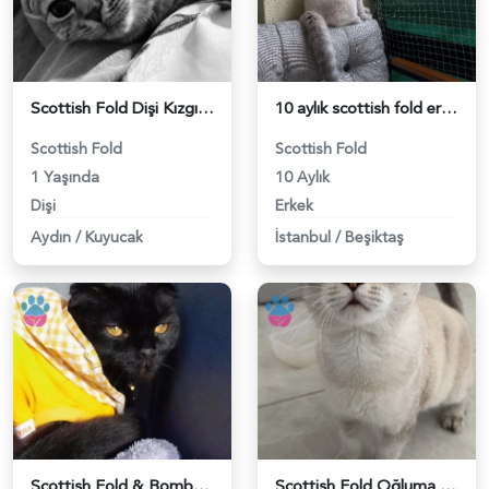
Scottish Fold Dişi Kızgınlıkta - 118984544
10 aylık scottish fold erkek - 118984545
Scottish Fold
Scottish Fold
1 Yaşında
10 Aylık
Dişi
Erkek
Aydın
/
Kuyucak
İstanbul
/
Beşiktaş
Scottish Fold & Bombay Kırması ♡ - 118984513
Scottish Fold Oğluma Dişi Arıyoruz - 118984517