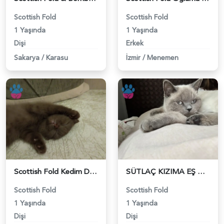
Scottish Fold
Scottish Fold
1 Yaşında
1 Yaşında
Dişi
Erkek
Sakarya
/
Karasu
İzmir
/
Menemen
Scottish Fold Kedim Dişi Eş Arıyor - 118984519
SÜTLAÇ KIZIMA EŞ ARIYORUZ - 118984501
Scottish Fold
Scottish Fold
1 Yaşında
1 Yaşında
Dişi
Dişi