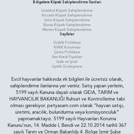
Bölgelere Köpek Sahiplendirme İlanları
İstanbul Köpek Sahiplendirme
Kocaeli Köpek Sahiplendirme
İzmir Köpek Sahiplendirme
Bursa Köpek Sahiplendirme
Mersin Köpek Sahiplendirme
Sayfalar
Gizlilik Politikasi
KVKK Koruması
Çerez Politikası
İlan Kredi Fiyatları
İade ve İptal
Üyelik Sözleşmesi
Evcil hayvanlar hakkında ırk bilgileri ile ücretsiz olarak,
sahiplendirme ilanlarına yer veririz. Satış yapan yerlerin,
5199 sayılı Kanuna dayalı olarak GIDA, TARIM ve
HAYVANCILIK BAKANLIĞI Ruhsat ve Kontrollerine tabi
olması gerekiyor. petyasam.com olarak "hayvan satışı,
üretimi, aracılık, bulundurma veya komisyonculuk"
yapmamaktayız. 5199 sayılı Hayvanları Koruma
Kanunu'nun, 14. Madde L Bendi ve 22.10.2014 tarihli 367
sayılı Tarım ve Orman Bakanlığı 4. Bölge İzmir Şube