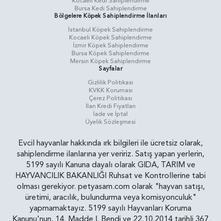
Kocaeli Kedi Sahiplendirme
Bursa Kedi Sahiplendirme
Bölgelere Köpek Sahiplendirme İlanları
İstanbul Köpek Sahiplendirme
Kocaeli Köpek Sahiplendirme
İzmir Köpek Sahiplendirme
Bursa Köpek Sahiplendirme
Mersin Köpek Sahiplendirme
Sayfalar
Gizlilik Politikasi
KVKK Koruması
Çerez Politikası
İlan Kredi Fiyatları
İade ve İptal
Üyelik Sözleşmesi
Evcil hayvanlar hakkında ırk bilgileri ile ücretsiz olarak,
sahiplendirme ilanlarına yer veririz. Satış yapan yerlerin,
5199 sayılı Kanuna dayalı olarak GIDA, TARIM ve
HAYVANCILIK BAKANLIĞI Ruhsat ve Kontrollerine tabi
olması gerekiyor. petyasam.com olarak "hayvan satışı,
üretimi, aracılık, bulundurma veya komisyonculuk"
yapmamaktayız. 5199 sayılı Hayvanları Koruma
Kanunu'nun, 14. Madde L Bendi ve 22.10.2014 tarihli 367