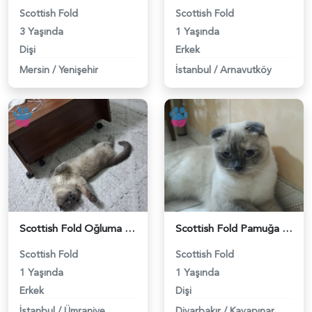
Scottish Fold
Scottish Fold
3 Yaşında
1 Yaşında
Dişi
Erkek
Mersin
/
Yenişehir
İstanbul
/
Arnavutköy
Scottish Fold Oğluma Eş Arıyoruz - 118984566
Scottish Fold Pamuğa eş Arıyoruz - 118984562
Scottish Fold
Scottish Fold
1 Yaşında
1 Yaşında
Erkek
Dişi
İstanbul
/
Ümraniye
Diyarbakır
/
Kayapınar