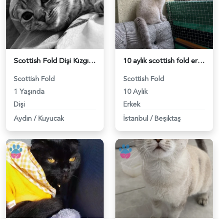
Scottish Fold Dişi Kızgınlıkta - 118984544
10 aylık scottish fold erkek - 118984545
Scottish Fold
Scottish Fold
1 Yaşında
10 Aylık
Dişi
Erkek
Aydın
/
Kuyucak
İstanbul
/
Beşiktaş