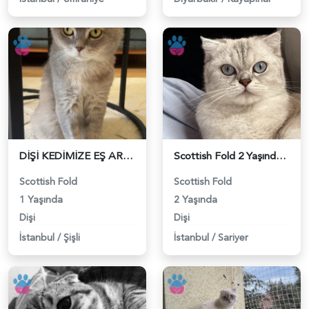
DİŞİ KEDİMİZE EŞ ARIYORUZ - 118984555
Scottish Fold 2 Yaşında Eş Arıyor - 118984540
Scottish Fold
Scottish Fold
1 Yaşında
2 Yaşında
Dişi
Dişi
İstanbul
/
Şişli
İstanbul
/
Sariyer