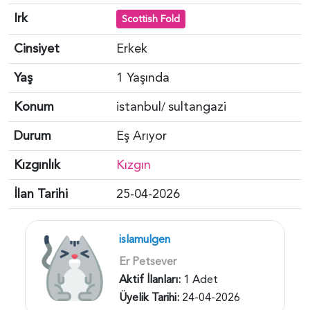
Irk
Scottish Fold
Cinsiyet
Erkek
Yaş
1 Yaşında
Konum
istanbul
sultangazi
/
Durum
Eş Arıyor
Kızgınlık
Kızgın
İlan Tarihi
25-04-2026
islamulgen
Er Petsever
Aktif İlanları:
1 Adet
Üyelik Tarihi:
24-04-2026