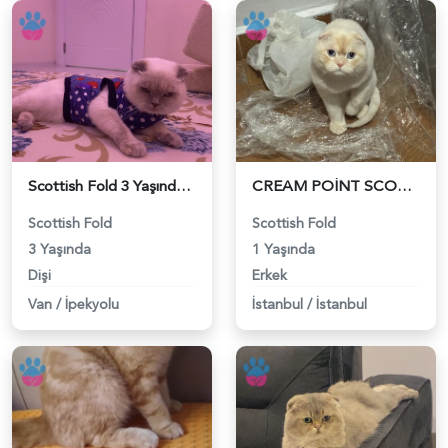
Scottish Fold 3 Yaşında Dişi Kızgınlıkta - 118984674
CREAM POİNT SCOTTİSH FOLD - 118984668
Scottish Fold
Scottish Fold
3 Yaşında
1 Yaşında
Dişi
Erkek
Van
/
İpekyolu
İstanbul
/
İstanbul