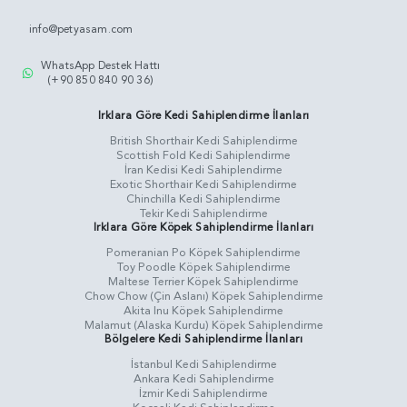
info@petyasam.com
WhatsApp Destek Hattı
(+90 850 840 90 36)
Irklara Göre Kedi Sahiplendirme İlanları
British Shorthair Kedi Sahiplendirme
Scottish Fold Kedi Sahiplendirme
İran Kedisi Kedi Sahiplendirme
Exotic Shorthair Kedi Sahiplendirme
Chinchilla Kedi Sahiplendirme
Tekir Kedi Sahiplendirme
Irklara Göre Köpek Sahiplendirme İlanları
Pomeranian Po Köpek Sahiplendirme
Toy Poodle Köpek Sahiplendirme
Maltese Terrier Köpek Sahiplendirme
Chow Chow (Çin Aslanı) Köpek Sahiplendirme
Akita Inu Köpek Sahiplendirme
Malamut (Alaska Kurdu) Köpek Sahiplendirme
Bölgelere Kedi Sahiplendirme İlanları
İstanbul Kedi Sahiplendirme
Ankara Kedi Sahiplendirme
İzmir Kedi Sahiplendirme