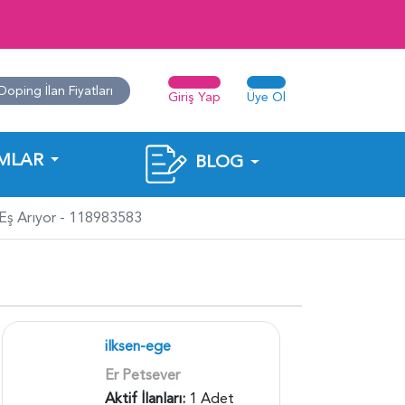
Doping İlan Fiyatları
Giriş Yap
Üye Ol
MLAR
BLOG
Eş Arıyor - 118983583
ilksen-ege
Er Petsever
Aktif İlanları:
1 Adet