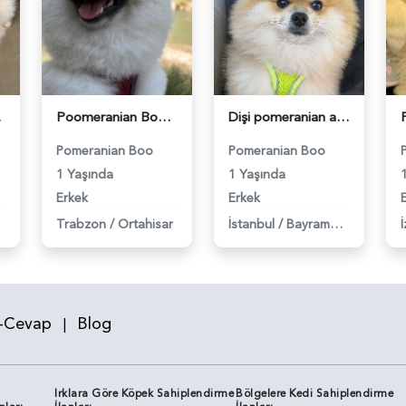
- 118984139
Poomeranian Boo 1 Yaşında Erkek Köpeğim Eş Arıyor - 118984099
Dişi pomeranian aranıyor ciflestirmek için 3 kg - 118984387
Pomeranian Boo
Pomeranian Boo
1 Yaşında
1 Yaşında
Erkek
Erkek
Trabzon
/
Ortahisar
İstanbul
/
Bayrampaşa
İ
-Cevap
Blog
|
Irklara Göre Köpek Sahiplendirme
Bölgelere Kedi Sahiplendirme