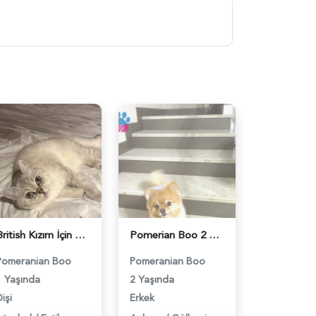
British Kızım İçin Eş Arıyorum - 118984411
Pomerian Boo 2 Yaşında Köpeğime Eş Arıyorum - 118984400
Pomeranian Boo
Pomeranian Boo
1 Yaşında
2 Yaşında
işi
Erkek