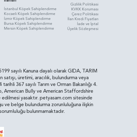
İlanları
Gizlilik Politikasi
İstanbul Köpek Sahiplendirme
KVKK Koruması
Kocaeli Köpek Sahiplendirme
Çerez Politikası
İzmir Köpek Sahiplendirme
İlan Kredi Fiyatları
Bursa Köpek Sahiplendirme
İade ve İptal
Mersin Köpek Sahiplendirme
Üyelik Sözleşmesi
rin, 5199 sayılı Kanuna dayalı olarak GIDA, TARIM
atışı, üretimi, aracılık, bulundurma veya
arihli 367 sayılı Tarım ve Orman Bakanlığı 4.
ro, American Bully ve American Staffordshire
diye edilmesi yasaktır. petyasam.com sitesinde
uluğu ve belge bulundurma zorunluluğuna ilişkin
bir sorumluluğu bulunmamaktadır.