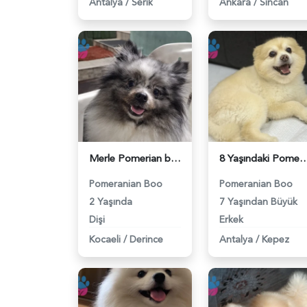
Antalya
/
Serik
Ankara
/
Sincan
Merle Pomerian boo 2 Yaşında Eş Arıyor - 118984377
8 Yaşındaki Pomeranian Oğlumuza Eş Arıyo
Pomeranian Boo
Pomeranian Boo
2 Yaşında
7 Yaşından Büyük
Dişi
Erkek
Kocaeli
/
Derince
Antalya
/
Kepez