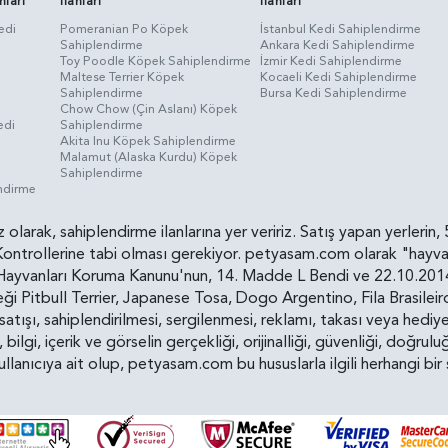
nları
İlanları
İlanları
edi
Pomeranian Po Köpek
İstanbul Kedi Sahiplendirme
Sahiplendirme
Ankara Kedi Sahiplendirme
i
Toy Poodle Köpek Sahiplendirme
İzmir Kedi Sahiplendirme
Maltese Terrier Köpek
Kocaeli Kedi Sahiplendirme
Sahiplendirme
Bursa Kedi Sahiplendirme
Chow Chow (Çin Aslanı) Köpek
edi
Sahiplendirme
Akita Inu Köpek Sahiplendirme
Malamut (Alaska Kurdu) Köpek
Sahiplendirme
endirme
siz olarak, sahiplendirme ilanlarına yer veririz. Satış yapan yerle
ollerine tabi olması gerekiyor. petyasam.com olarak "hayvan s
yvanları Koruma Kanunu'nun, 14. Madde L Bendi ve 22.10.2014 t
i Pitbull Terrier, Japanese Tosa, Dogo Argentino, Fila Brasilei
e satışı, sahiplendirilmesi, sergilenmesi, reklamı, takası veya he
n, bilgi, içerik ve görselin gerçekliği, orijinalliği, güvenliği, doğr
kullanıcıya ait olup, petyasam.com bu hususlarla ilgili herhangi 