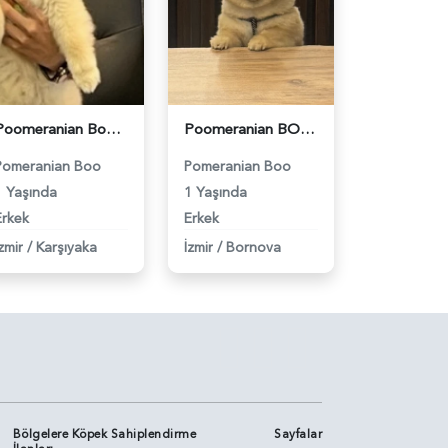
Poomeranian Boo 1 Yaşında Köpeğim Eş Arıyor - 118984093
Poomeranian BOO Ayı surat dişi aramaktayız - 118984094
Pomeranian Boo
Pomeranian Boo
1 Yaşında
1 Yaşında
Erkek
Erkek
zmir
/
Karşıyaka
İzmir
/
Bornova
Bölgelere Köpek Sahiplendirme
Sayfalar