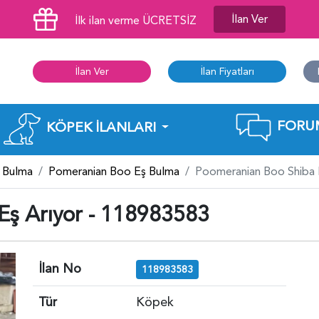
İlan Ver
İlk ilan verme ÜCRETSİZ
İlan Ver
İlan Fiyatları
FORU
KÖPEK İLANLARI
 Bulma
Pomeranian Boo Eş Bulma
Poomeranian Boo Shiba 
Eş Arıyor - 118983583
İlan No
118983583
Tür
Köpek