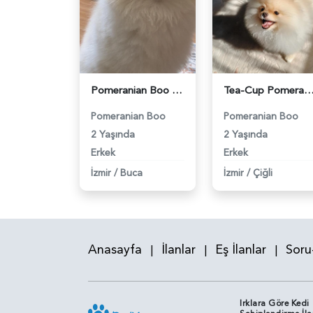
Pomeranian Boo Leo'ya Eş Arıyorum - 118984191
Tea-Cup Pomeranian (Boo) Erkek Köpeğim İçin Uygun Dişi Eş Aranıyor! 
Pomeranian Boo
Pomeranian Boo
2 Yaşında
2 Yaşında
Erkek
Erkek
İzmir
/
Buca
İzmir
/
Çiğli
Anasayfa
İlanlar
Eş İlanlar
Soru
|
|
|
Irklara Göre Kedi