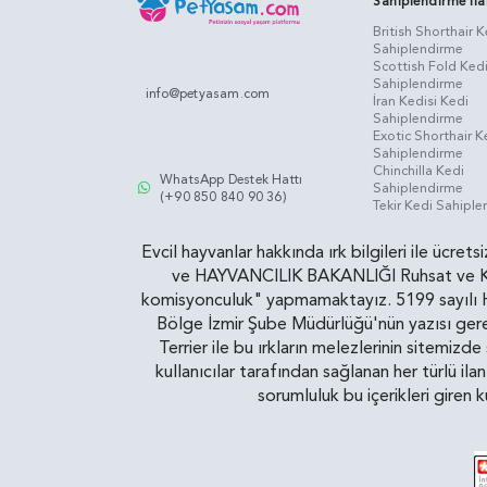
Sahiplendirme İla
British Shorthair K
Sahiplendirme
Scottish Fold Ked
Sahiplendirme
info@petyasam.com
İran Kedisi Kedi
Sahiplendirme
Exotic Shorthair K
Sahiplendirme
Chinchilla Kedi
WhatsApp Destek Hattı
Sahiplendirme
(+90 850 840 90 36)
Tekir Kedi Sahipl
Evcil hayvanlar hakkında ırk bilgileri ile ücret
ve HAYVANCILIK BAKANLIĞI Ruhsat ve Kontr
komisyonculuk" yapmamaktayız. 5199 sayılı Ha
Bölge İzmir Şube Müdürlüğü'nün yazısı gereğ
Terrier ile bu ırkların melezlerinin sitemizd
kullanıcılar tarafından sağlanan her türlü ila
sorumluluk bu içerikleri giren 