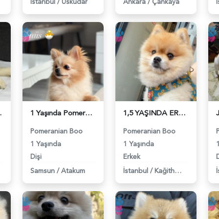
İstanbul
/
Üsküdar
Ankara
/
Çankaya
ruz - 118984354
1 Yaşında Pomeranian Boo Köpeğim Eş Arıyor - 118984346
1,5 YAŞINDA ERKEK BENZER SURAT EŞ ARIYORUZ - 118984329
Pomeranian Boo
Pomeranian Boo
1 Yaşında
1 Yaşında
Dişi
Erkek
D
Samsun
/
Atakum
İstanbul
/
Kağithane