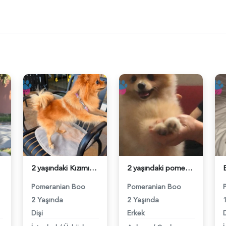
2 yaşındaki Kızımıza acil damat adayı arıyoruz - 118984608
2 yaşındaki pomerinan oğluma eş arıyoruz - 118984492
Pomeranian Boo
Pomeranian Boo
2 Yaşında
2 Yaşında
Dişi
Erkek
D