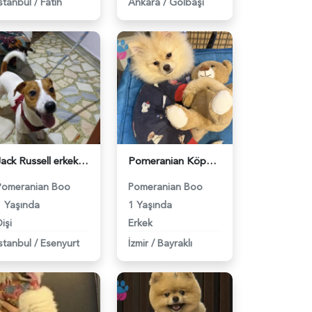
İstanbul
/
Fatih
Ankara
/
Gölbaşi
Jack Russell erkek 2.5 yaşında dişi arıyoruz - 118984320
Pomeranian Köpeğimiz için Eş arıyoruz - 118984274
Pomeranian Boo
Pomeranian Boo
1 Yaşında
1 Yaşında
işi
Erkek
İstanbul
/
Esenyurt
İzmir
/
Bayraklı