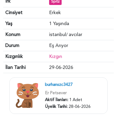
Irk
Spitz
Cinsiyet
Erkek
Yaş
1 Yaşında
Konum
istanbul
avcılar
/
Durum
Eş Arıyor
Kızgınlık
Kızgın
İlan Tarihi
29-06-2026
burhanszc3427
Er Petsever
Aktif İlanları:
1 Adet
Üyelik Tarihi:
28-06-2026