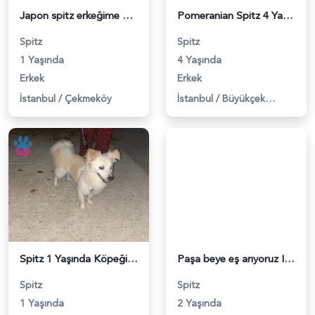
Japon spitz erkeğime dişi eş aranıyor - 118973069
Pomeranian Spitz 4 Yaşında Eş Arıyoruz - 118972771
Spitz
Spitz
1 Yaşında
4 Yaşında
Erkek
Erkek
İstanbul
/
Çekmeköy
İstanbul
/
Büyükçekmece
Spitz 1 Yaşında Köpeğim Eş Arıyor - 118972090
Paşa beye eş arıyoruz IRK (AMERİKAN ESKİMO) - 118969866
Spitz
Spitz
1 Yaşında
2 Yaşında