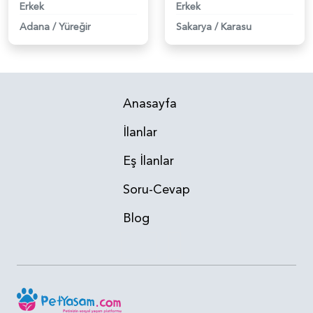
Erkek
Erkek
Adana
/
Yüreğir
Sakarya
/
Karasu
Anasayfa
İlanlar
Eş İlanlar
Soru-Cevap
Blog