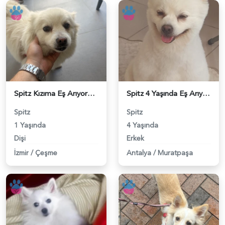
Spitz Kızıma Eş Arıyoruz - 118984279
Spitz 4 Yaşında Eş Arıyor - 118983147
Spitz
Spitz
1 Yaşında
4 Yaşında
Dişi
Erkek
İzmir
/
Çeşme
Antalya
/
Muratpaşa