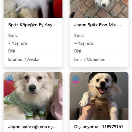
Spitz Köpeğim Eş Arıyor - 118983022
Japon Spitz Fino Mix Dişi 7 kg - 118982763
Spitz
Spitz
7 Yaşında
4 Yaşında
Dişi
Dişi
İstanbul
/
Avcılar
İzmir
/
Menemen
Japon spitz oğluma eş arıyorum - 118981524
Dişi arıyoruz - 118979161