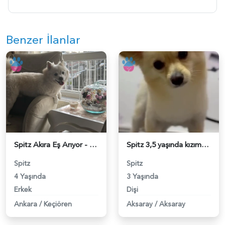
Benzer İlanlar
Spitz Akıra Eş Arıyor - 118984493
Spitz 3,5 yaşında kızıma eş arıyorum - 118984464
Spitz
Spitz
4 Yaşında
3 Yaşında
Erkek
Dişi
Ankara
/
Keçiören
Aksaray
/
Aksaray