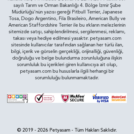
sayılı Tarım ve Orman Bakanlığı 4. Bölge İzmir Şube
Müdürlüğü'nün yazısı gereği Pitbull Terrier, Japanese
Tosa, Dogo Argentino, Fila Brasileiro, American Bully ve
American Staffordshire Terrier ile bu ırkların melezlerinin
sitemizde satışı, sahiplendirilmesi, sergilenmesi, reklamı,
takası veya hediye edilmesi yasaktır. petyasam.com
sitesinde kullanıcılar tarafından sağlanan her türlü ilan,
bilgi, içerik ve görselin gerçekliği, orijinalliği, güvenliği,
doğruluğu ve belge bulundurma zorunluluğuna ilişkin
sorumluluk bu içerikleri giren kullanıcıya ait olup,
petyasam.com bu hususlarla ilgili herhangi bir
sorumluluğu bulunmamaktadır.
© 2019 - 2026 Petyasam - Tüm Hakları Saklıdır.