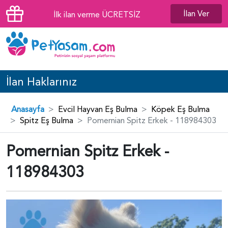
İlan Ver
İlk ilan verme ÜCRETSİZ
İlan Haklarınız
Anasayfa
Evcil Hayvan Eş Bulma
Köpek Eş Bulma
Spitz Eş Bulma
Pomernian Spitz Erkek - 118984303
Pomernian Spitz Erkek -
118984303