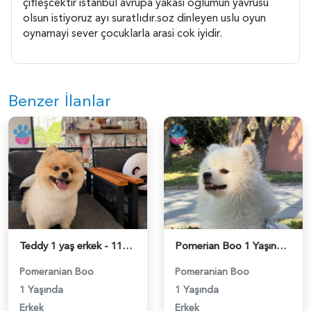
çifleşcektir istanbul avrupa yakasi oglumun yavrusu
olsun istiyoruz ayı suratlıdır.soz dinleyen uslu oyun
oynamayi sever çocuklarla arasi cok iyidir.
Benzer İlanlar
Teddy 1 yaş erkek - 118984673
Pomerian Boo 1 Yaşında Eş Arıyor - 118984665
Pomeranian Boo
Pomeranian Boo
1 Yaşında
1 Yaşında
Erkek
Erkek