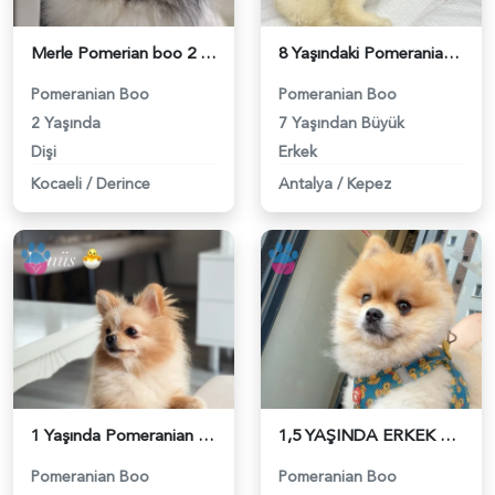
Merle Pomerian boo 2 Yaşında Eş Arıyor - 118984377
8 Yaşındaki Pomeranian Oğlumuza Eş Arıyoruz - 118984354
Pomeranian Boo
Pomeranian Boo
2 Yaşında
7 Yaşından Büyük
Dişi
Erkek
Kocaeli
/
Derince
Antalya
/
Kepez
1 Yaşında Pomeranian Boo Köpeğim Eş Arıyor - 118984346
1,5 YAŞINDA ERKEK BENZER SURAT EŞ ARIYORUZ - 118984329
Pomeranian Boo
Pomeranian Boo