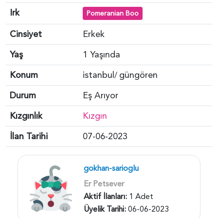
Irk
Pomeranian Boo
Cinsiyet
Erkek
Yaş
1 Yaşında
Konum
istanbul
güngören
/
Durum
Eş Arıyor
Kızgınlık
Kızgın
İlan Tarihi
07-06-2023
gokhan-sarioglu
Er Petsever
Aktif İlanları:
1 Adet
Üyelik Tarihi:
06-06-2023