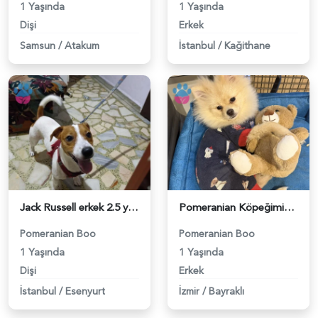
1 Yaşında
1 Yaşında
Dişi
Erkek
Samsun
/
Atakum
İstanbul
/
Kağithane
Jack Russell erkek 2.5 yaşında dişi arıyoruz - 118984320
Pomeranian Köpeğimiz için Eş arıyoruz - 118984274
Pomeranian Boo
Pomeranian Boo
1 Yaşında
1 Yaşında
Dişi
Erkek
İstanbul
/
Esenyurt
İzmir
/
Bayraklı