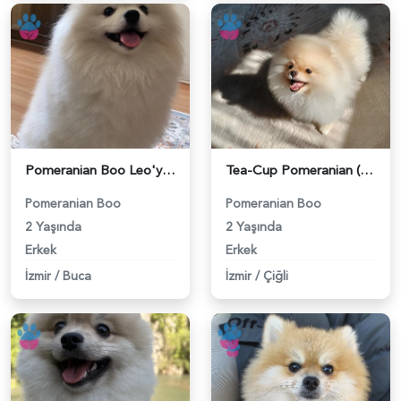
Pomeranian Boo Leo'ya Eş Arıyorum - 118984191
Tea-Cup Pomeranian (Boo) Erkek Köpeğim İçin Uygun Dişi Eş Aranıyor! - 118984139
Pomeranian Boo
Pomeranian Boo
2 Yaşında
2 Yaşında
Erkek
Erkek
İzmir
/
Buca
İzmir
/
Çiğli