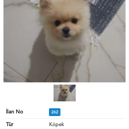
İlan No
262
Tür
Köpek