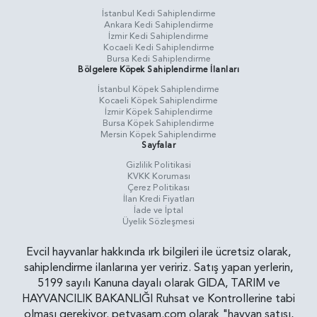
İstanbul Kedi Sahiplendirme
Ankara Kedi Sahiplendirme
İzmir Kedi Sahiplendirme
Kocaeli Kedi Sahiplendirme
Bursa Kedi Sahiplendirme
Bölgelere Köpek Sahiplendirme İlanları
İstanbul Köpek Sahiplendirme
Kocaeli Köpek Sahiplendirme
İzmir Köpek Sahiplendirme
Bursa Köpek Sahiplendirme
Mersin Köpek Sahiplendirme
Sayfalar
Gizlilik Politikasi
KVKK Koruması
Çerez Politikası
İlan Kredi Fiyatları
İade ve İptal
Üyelik Sözleşmesi
Evcil hayvanlar hakkında ırk bilgileri ile ücretsiz olarak,
sahiplendirme ilanlarına yer veririz. Satış yapan yerlerin,
5199 sayılı Kanuna dayalı olarak GIDA, TARIM ve
HAYVANCILIK BAKANLIĞI Ruhsat ve Kontrollerine tabi
olması gerekiyor. petyasam.com olarak "hayvan satışı,