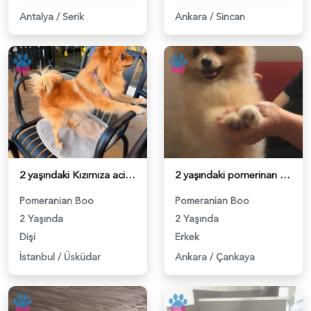
Antalya
/
Serik
Ankara
/
Sincan
2 yaşındaki Kızımıza acil damat adayı arıyoruz - 118984608
2 yaşındaki pomerinan oğluma eş arıyoruz - 118984492
Pomeranian Boo
Pomeranian Boo
2 Yaşında
2 Yaşında
Dişi
Erkek
İstanbul
/
Üsküdar
Ankara
/
Çankaya