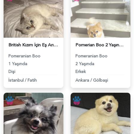
British Kızım İçin Eş Arıyorum - 118984411
Pomerian Boo 2 Yaşında Köpeğime Eş Arıyorum - 118984400
Pomeranian Boo
Pomeranian Boo
1 Yaşında
2 Yaşında
Dişi
Erkek
İstanbul
/
Fatih
Ankara
/
Gölbaşi