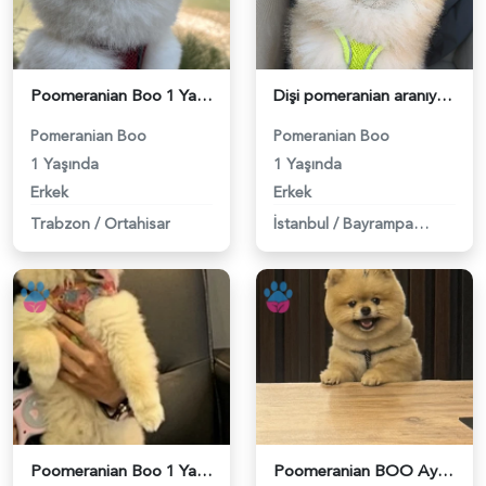
Poomeranian Boo 1 Yaşında Erkek Köpeğim Eş Arıyor - 118984099
Dişi pomeranian aranıyor ciflestirmek için 3 kg - 118984387
Pomeranian Boo
Pomeranian Boo
1 Yaşında
1 Yaşında
Erkek
Erkek
Trabzon
/
Ortahisar
İstanbul
/
Bayrampaşa
Poomeranian Boo 1 Yaşında Köpeğim Eş Arıyor - 118984093
Poomeranian BOO Ayı surat dişi aramaktayız - 118984094