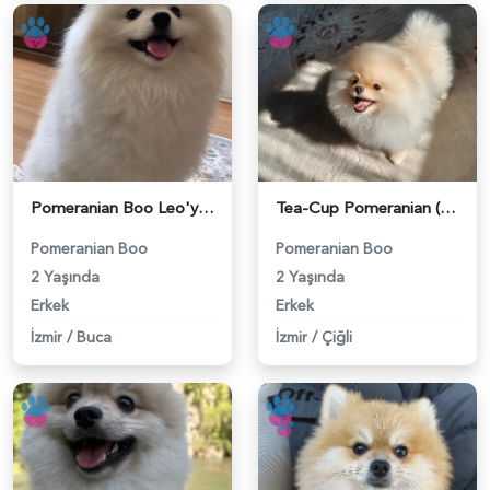
Pomeranian Boo Leo'ya Eş Arıyorum - 118984191
Tea-Cup Pomeranian (Boo) Erkek Köpeğim İçin Uygun Dişi Eş Aranıyor! - 118984139
Pomeranian Boo
Pomeranian Boo
2 Yaşında
2 Yaşında
Erkek
Erkek
İzmir
/
Buca
İzmir
/
Çiğli