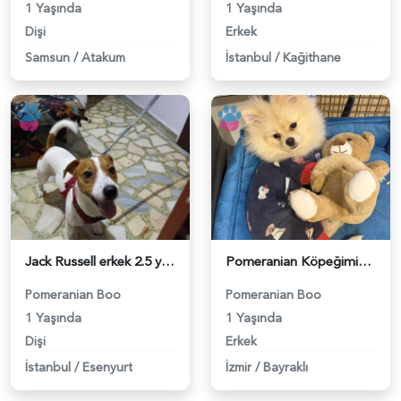
1 Yaşında
1 Yaşında
Dişi
Erkek
Samsun
/
Atakum
İstanbul
/
Kağithane
Jack Russell erkek 2.5 yaşında dişi arıyoruz - 118984320
Pomeranian Köpeğimiz için Eş arıyoruz - 118984274
Pomeranian Boo
Pomeranian Boo
1 Yaşında
1 Yaşında
Dişi
Erkek
İstanbul
/
Esenyurt
İzmir
/
Bayraklı