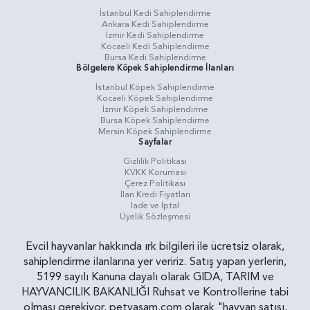
İstanbul Kedi Sahiplendirme
Ankara Kedi Sahiplendirme
İzmir Kedi Sahiplendirme
Kocaeli Kedi Sahiplendirme
Bursa Kedi Sahiplendirme
Bölgelere Köpek Sahiplendirme İlanları
İstanbul Köpek Sahiplendirme
Kocaeli Köpek Sahiplendirme
İzmir Köpek Sahiplendirme
Bursa Köpek Sahiplendirme
Mersin Köpek Sahiplendirme
Sayfalar
Gizlilik Politikasi
KVKK Koruması
Çerez Politikası
İlan Kredi Fiyatları
İade ve İptal
Üyelik Sözleşmesi
Evcil hayvanlar hakkında ırk bilgileri ile ücretsiz olarak,
sahiplendirme ilanlarına yer veririz. Satış yapan yerlerin,
5199 sayılı Kanuna dayalı olarak GIDA, TARIM ve
HAYVANCILIK BAKANLIĞI Ruhsat ve Kontrollerine tabi
olması gerekiyor. petyasam.com olarak "hayvan satışı,