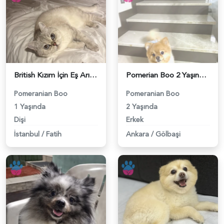
British Kızım İçin Eş Arıyorum - 118984411
Pomerian Boo 2 Yaşında Köpeğime Eş Arıyorum - 118984400
Pomeranian Boo
Pomeranian Boo
1 Yaşında
2 Yaşında
Dişi
Erkek
İstanbul
/
Fatih
Ankara
/
Gölbaşi