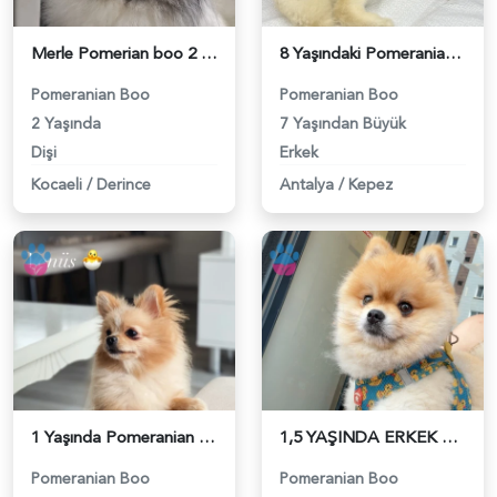
Merle Pomerian boo 2 Yaşında Eş Arıyor - 118984377
8 Yaşındaki Pomeranian Oğlumuza Eş Arıyoruz - 118984354
Pomeranian Boo
Pomeranian Boo
2 Yaşında
7 Yaşından Büyük
Dişi
Erkek
Kocaeli
/
Derince
Antalya
/
Kepez
1 Yaşında Pomeranian Boo Köpeğim Eş Arıyor - 118984346
1,5 YAŞINDA ERKEK BENZER SURAT EŞ ARIYORUZ - 118984329
Pomeranian Boo
Pomeranian Boo