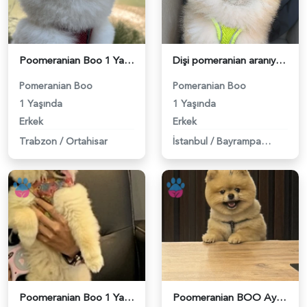
Poomeranian Boo 1 Yaşında Erkek Köpeğim Eş Arıyor - 118984099
Dişi pomeranian aranıyor ciflestirmek için 3 kg - 118984387
Pomeranian Boo
Pomeranian Boo
1 Yaşında
1 Yaşında
Erkek
Erkek
Trabzon
/
Ortahisar
İstanbul
/
Bayrampaşa
Poomeranian Boo 1 Yaşında Köpeğim Eş Arıyor - 118984093
Poomeranian BOO Ayı surat dişi aramaktayız - 118984094