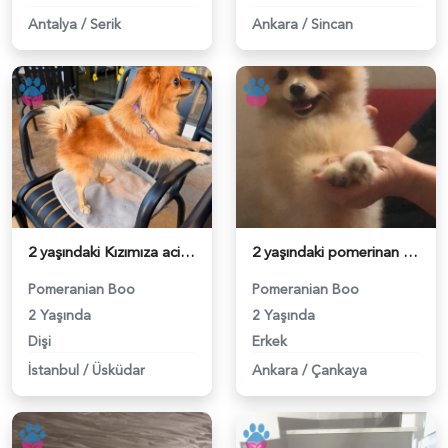
Antalya
/
Serik
Ankara
/
Sincan
2 yaşındaki Kızımıza acil damat adayı arıyoruz - 118984608
2 yaşındaki pomerinan oğluma eş arıyoruz - 118984492
Pomeranian Boo
Pomeranian Boo
2 Yaşında
2 Yaşında
Dişi
Erkek
İstanbul
/
Üsküdar
Ankara
/
Çankaya