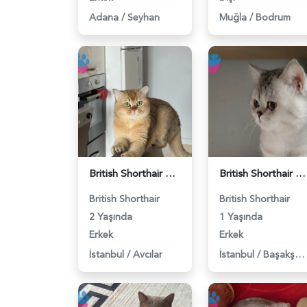
Adana
/
Seyhan
Muğla
/
Bodrum
British Shorthair Erkek Kızgınlıkta - 118984651
British Shorthair Duma Eş Arıyorum - 118984650
British Shorthair
British Shorthair
2 Yaşında
1 Yaşında
Erkek
Erkek
İstanbul
/
Avcılar
İstanbul
/
Başakşehir