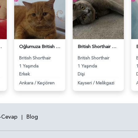
 Eş Arıyor - 118984640
Oğlumuza British güzel dişi arıyoruz - 118984620
British Shorthair Kızım Mila'ya eş arıyorum - 118984614
British Shorthair
British Shorthair
1 Yaşında
1 Yaşında
Erkek
Dişi
D
Ankara
/
Keçiören
Kayseri
/
Melikgazi
-Cevap
Blog
|