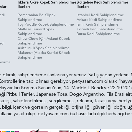
Irklara Göre Köpek Sahiplendirme
Bölgelere Kedi Sahiplendirme
nları
İlanları
İlanları
edi
Pomeranian Po Köpek
İstanbul Kedi Sahiplendirme
Sahiplendirme
Ankara Kedi Sahiplendirme
i
Toy Poodle Köpek Sahiplendirme
İzmir Kedi Sahiplendirme
Maltese Terrier Köpek
Kocaeli Kedi Sahiplendirme
Sahiplendirme
Bursa Kedi Sahiplendirme
Chow Chow (Çin Aslanı) Köpek
edi
Sahiplendirme
Akita Inu Köpek Sahiplendirme
Malamut (Alaska Kurdu) Köpek
Sahiplendirme
endirme
siz olarak, sahiplendirme ilanlarına yer veririz. Satış yapan yerle
ollerine tabi olması gerekiyor. petyasam.com olarak "hayvan s
yvanları Koruma Kanunu'nun, 14. Madde L Bendi ve 22.10.2014 t
i Pitbull Terrier, Japanese Tosa, Dogo Argentino, Fila Brasilei
e satışı, sahiplendirilmesi, sergilenmesi, reklamı, takası veya he
n, bilgi, içerik ve görselin gerçekliği, orijinalliği, güvenliği, doğr
kullanıcıya ait olup, petyasam.com bu hususlarla ilgili herhangi 