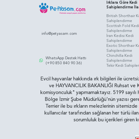
Irklara Göre Kedi
Sahiplendirme İla
British Shorthair K
Sahiplendirme
Scottish Fold Ked
Sahiplendirme
info@petyasam.com
İran Kedisi Kedi
Sahiplendirme
Exotic Shorthair K
Sahiplendirme
Chinchilla Kedi
WhatsApp Destek Hattı
Sahiplendirme
(+90 850 840 90 36)
Tekir Kedi Sahipl
Evcil hayvanlar hakkında ırk bilgileri ile ücret
ve HAYVANCILIK BAKANLIĞI Ruhsat ve Kontr
komisyonculuk" yapmamaktayız. 5199 sayılı Ha
Bölge İzmir Şube Müdürlüğü'nün yazısı gereğ
Terrier ile bu ırkların melezlerinin sitemizd
kullanıcılar tarafından sağlanan her türlü ila
sorumluluk bu içerikleri giren 