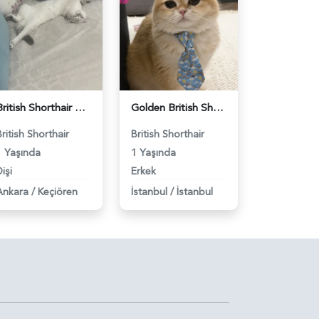
British Shorthair Dişi Kedim Eş Arıyor - 118984618
Golden British Shorthair 1 Yaşında Eş Arıyor - 118984604
British Shorthair
British Shorthair
1 Yaşında
1 Yaşında
işi
Erkek
Ankara
/
Keçiören
İstanbul
/
İstanbul