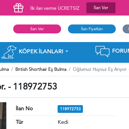
İlan Ver
İlk ilan verme ÜCRETSİZ
İlan Ver
İlan Fiyatları
FORU
KÖPEK İLANLARI
Bulma
British Shorthair Eş Bulma
Oğlumuz Huysuz Eş Arıyor.
r. - 118972753
İlan No
118972753
Tür
Kedi