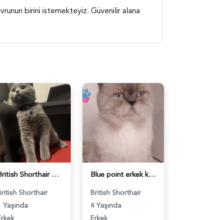
runun birini istemekteyiz. Güvenilir alana
British Shorthair Ponçiğim Eş Arıyor - 118984654
Blue point erkek kedimize dişi eş arıyoruz - 118984655
British Shorthair
British Shorthair
1 Yaşında
4 Yaşında
Erkek
Erkek