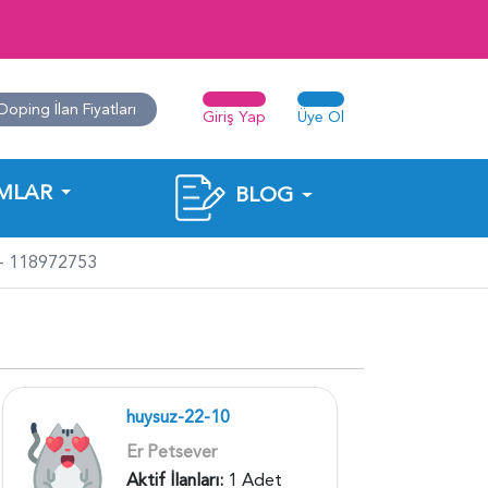
Doping İlan Fiyatları
Giriş Yap
Üye Ol
MLAR
BLOG
 - 118972753
huysuz-22-10
Er Petsever
Aktif İlanları:
1 Adet