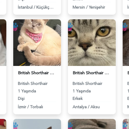
İstanbul
/
Küçükçekmece
Mersin
/
Yenişehir
British Shorthair Kedime Eş Arıyorum - 118984649
British Shorthair Damadımıza Gelin Arıyoruz - 118984627
British Shorthair
British Shorthair
1 Yaşında
1 Yaşında
Dişi
Erkek
İzmir
/
Torbalı
Antalya
/
Aksu