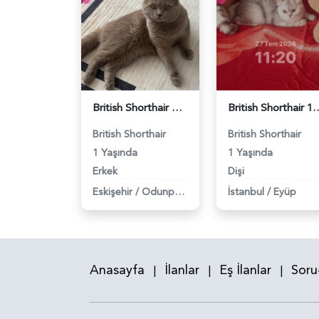
British Shorthair Oğlumuza eş arıyoruz - 118984638
British Shorthair 11 Aylık Kızım
British Shorthair
British Shorthair
1 Yaşında
1 Yaşında
Erkek
Dişi
Eskişehir
/
Odunpazarı
İstanbul
/
Eyüp
Anasayfa
İlanlar
Eş İlanlar
Soru
|
|
|