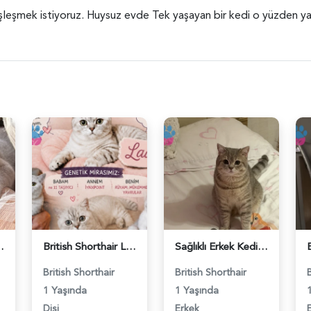
 eşleşmek istiyoruz. Huysuz evde Tek yaşayan bir kedi o yüzden yav
ş Arıyor - 118984662
British Shorthair Lady kociş arıyor - 118984656
Sağlıklı Erkek Kedi Bobi’ye Eş Aranıyor - 118984657
British Shorthair
British Shorthair
1 Yaşında
1 Yaşında
Dişi
Erkek