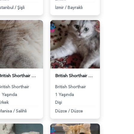
İstanbul
/
Şişli
İzmir
/
Bayraklı
British Shorthair Kedimize eş arıyoruz - 118984628
British Shorthair Güzel kızımıza eş arıyoruz - 118984633
British Shorthair
British Shorthair
1 Yaşında
1 Yaşında
Erkek
Dişi
Manisa
/
Salihli
Düzce
/
Düzce