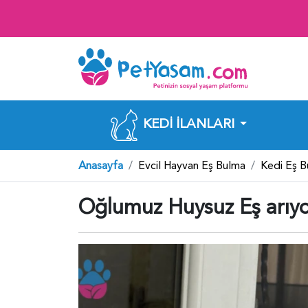
KEDI İLANLARI
Anasayfa
Evcil Hayvan Eş Bulma
Kedi Eş 
Oğlumuz Huysuz Eş arıyo