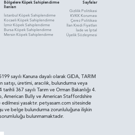
Bölgelere Köpek Sahiplendirme
Sayfalar
İlanları
Gizlilik Politikasi
İstanbul Köpek Sahiplendirme
KVKK Koruması
Kocaeli Köpek Sahiplendirme
Çerez Politikası
İzmir Köpek Sahiplendirme
İlan Kredi Fiyatları
Bursa Köpek Sahiplendirme
İade ve İptal
Mersin Köpek Sahiplendirme
Üyelik Sözleşmesi
rin, 5199 sayılı Kanuna dayalı olarak GIDA, TARIM
atışı, üretimi, aracılık, bulundurma veya
arihli 367 sayılı Tarım ve Orman Bakanlığı 4.
ro, American Bully ve American Staffordshire
diye edilmesi yasaktır. petyasam.com sitesinde
uluğu ve belge bulundurma zorunluluğuna ilişkin
bir sorumluluğu bulunmamaktadır.