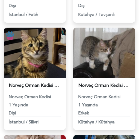
Dişi
Dişi
İstanbul
/
Fatih
Kütahya
/
Tavşanlı
Norveç Orman Kedisi Kızıma Eş Arıyorum - 1542
Norveç Orman Kedisi Oğluma Eş Arıyorum - 2079
Norveç Orman Kedisi
Norveç Orman Kedisi
1 Yaşında
1 Yaşında
Dişi
Erkek
İstanbul
/
Silivri
Kütahya
/
Kütahya