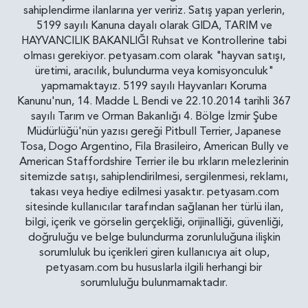
sahiplendirme ilanlarına yer veririz. Satış yapan yerlerin,
5199 sayılı Kanuna dayalı olarak GIDA, TARIM ve
HAYVANCILIK BAKANLIĞI Ruhsat ve Kontrollerine tabi
olması gerekiyor. petyasam.com olarak "hayvan satışı,
üretimi, aracılık, bulundurma veya komisyonculuk"
yapmamaktayız. 5199 sayılı Hayvanları Koruma
Kanunu'nun, 14. Madde L Bendi ve 22.10.2014 tarihli 367
sayılı Tarım ve Orman Bakanlığı 4. Bölge İzmir Şube
Müdürlüğü'nün yazısı gereği Pitbull Terrier, Japanese
Tosa, Dogo Argentino, Fila Brasileiro, American Bully ve
American Staffordshire Terrier ile bu ırkların melezlerinin
sitemizde satışı, sahiplendirilmesi, sergilenmesi, reklamı,
takası veya hediye edilmesi yasaktır. petyasam.com
sitesinde kullanıcılar tarafından sağlanan her türlü ilan,
bilgi, içerik ve görselin gerçekliği, orijinalliği, güvenliği,
doğruluğu ve belge bulundurma zorunluluğuna ilişkin
sorumluluk bu içerikleri giren kullanıcıya ait olup,
petyasam.com bu hususlarla ilgili herhangi bir
sorumluluğu bulunmamaktadır.