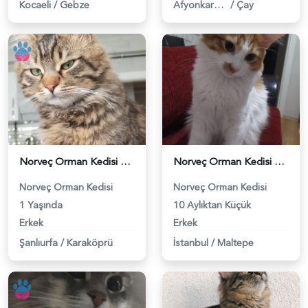
Kocaeli
/
Gebze
Afyonkarahisar
/
Çay
Norveç Orman Kedisi 9 Aylık Yavruma Eş Arıyorum - 118964427
Norveç Orman Kedisi Erkek Güzelime Eş Arıyorum - 118961411
Norveç Orman Kedisi
Norveç Orman Kedisi
1 Yaşında
10 Aylıktan Küçük
Erkek
Erkek
Şanlıurfa
/
Karaköprü
İstanbul
/
Maltepe