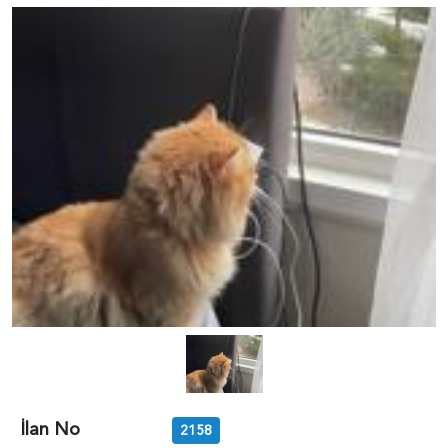
İlan No
2158