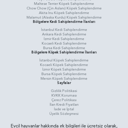
Maltese Terrier Köpek Sahiplendirme
Chow Chow (Çin Aslanı) Köpek Sahiplendirme
Akita Inu Köpek Sahiplendirme
Malamut (Alaska Kurdu) Köpek Sahiplendirme
Bölgelere Kedi Sahiplendirme İlanları
İstanbul Kedi Sahiplendirme
Ankara Kedi Sahiplendirme
İzmir Kedi Sahiplendirme
Kocaeli Kedi Sahiplendirme
Bursa Kedi Sahiplendirme
Bölgelere Köpek Sahiplendirme İlanları
İstanbul Köpek Sahiplendirme
Kocaeli Köpek Sahiplendirme
İzmir Köpek Sahiplendirme
Bursa Köpek Sahiplendirme
Mersin Köpek Sahiplendirme
Sayfalar
Gizlilik Politikasi
KVKK Koruması
Çerez Politikası
İlan Kredi Fiyatları
İade ve İptal
Üyelik Sözleşmesi
Evcil hayvanlar hakkında ırk bilgileri ile ücretsiz olarak,