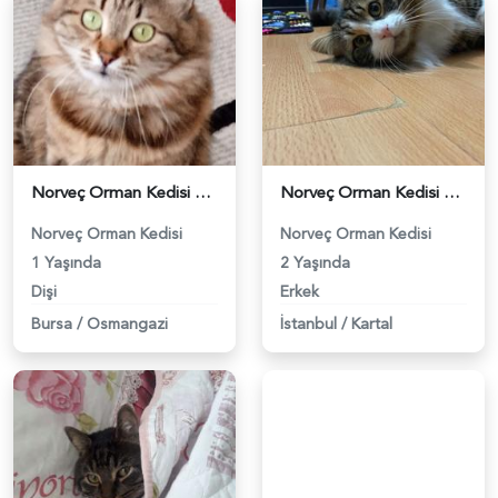
Norveç Orman Kedisi Kızıma Eş Arıyorum - 2113
Norveç Orman Kedisi Oğlumuza Eş Arıyoruz - 2216
Norveç Orman Kedisi
Norveç Orman Kedisi
1 Yaşında
2 Yaşında
Dişi
Erkek
Bursa
/
Osmangazi
İstanbul
/
Kartal