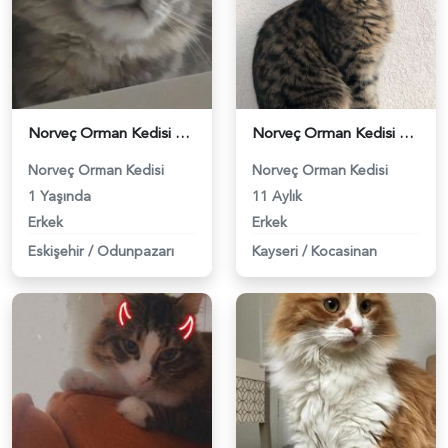
Norveç Orman Kedisi Oğluma Eş Arıyorum - 118961432
Norveç Orman Kedisi 11 Aylık Kedim Eş Arıyor Kızgınlıkta - 118961479
Norveç Orman Kedisi
Norveç Orman Kedisi
1 Yaşında
11 Aylık
Erkek
Erkek
Eskişehir
/
Odunpazarı
Kayseri
/
Kocasinan