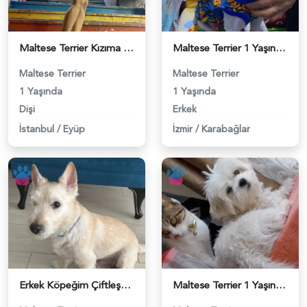
Maltese Terrier Kızıma Tatlış Eş Arıyoruz - 118984022
Maltese Terrier 1 Yaşında Eş Arıyor - 118983975
Maltese Terrier
Maltese Terrier
1 Yaşında
1 Yaşında
Dişi
Erkek
İstanbul
/
Eyüp
İzmir
/
Karabağlar
Erkek Köpeğim Çiftleşmek İstiyor - 118983976
Maltese Terrier 1 Yaşında Efe Eş Arıyor - 118983926