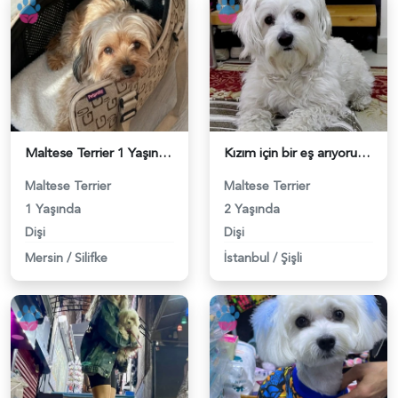
Maltese Terrier 1 Yaşında Dişi Kızgınlıkta - 118984087
Kızım için bir eş arıyorum - 118984084
Maltese Terrier
Maltese Terrier
1 Yaşında
2 Yaşında
Dişi
Dişi
Mersin
/
Silifke
İstanbul
/
Şişli