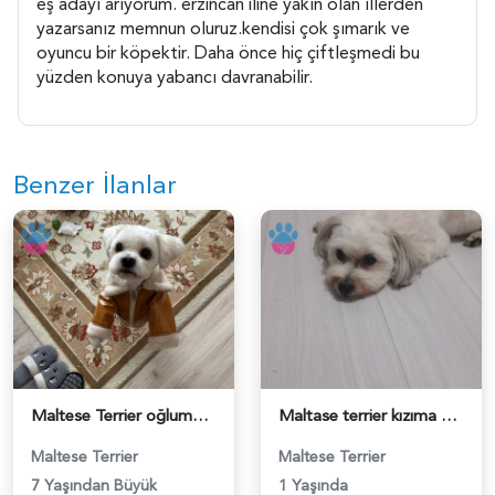
eş adayı arıyorum. erzincan iline yakın olan ıllerden
yazarsanız memnun oluruz.kendisi çok şımarık ve
oyuncu bir köpektir. Daha önce hiç çiftleşmedi bu
yüzden konuya yabancı davranabilir.
Benzer İlanlar
Maltese Terrier oğlumuza eş arıyoruz. - 118984579
Maltase terrier kızıma eş arıyorum - 118984506
Maltese Terrier
Maltese Terrier
7 Yaşından Büyük
1 Yaşında