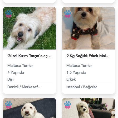
Güzel Kızım Tarçın'a eş arıyorum - 118983728
2 Kg Sağlıklı Erkek Maltese Terrier Oğluma Dişi Eş Arıyoruz - 118983603
Maltese Terrier
Maltese Terrier
4 Yaşında
1,5 Yaşında
Dişi
Erkek
Denizli
/
Merkezefendi
İstanbul
/
Bağcılar