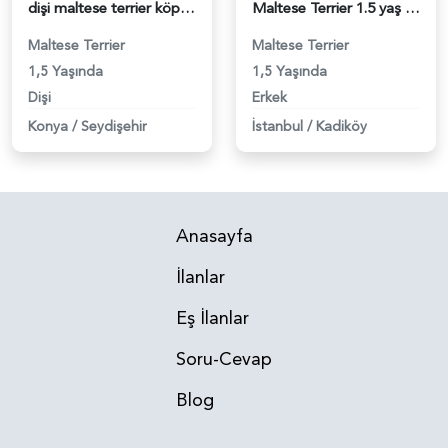
dişi maltese terrier köpeğim için erkek eş arıyorum - 118983127
Maltese Terrier 1.5 yaş Erkek acil eş - 118983107
Maltese Terrier
Maltese Terrier
1,5 Yaşında
1,5 Yaşında
Dişi
Erkek
Konya
/
Seydişehir
İstanbul
/
Kadiköy
Anasayfa
İlanlar
Eş İlanlar
Soru-Cevap
Blog