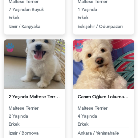
Maltese Terrier
Maltese Terrier
7 Yaşından Büyük
1 Yaşında
Erkek
Erkek
İzmir
/
Karşıyaka
Eskişehir
/
Odunpazarı
2 Yaşında Maltese Terrier Köpeğime Eş Arıyorum - 118983912
Canım Oğlum Lokuma Eş Arıyoruz - 118983903
Maltese Terrier
Maltese Terrier
2 Yaşında
4 Yaşında
Erkek
Erkek
İzmir
/
Bornova
Ankara
/
Yenimahalle