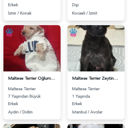
Erkek
Dişi
İzmir
/
Konak
Kocaeli
/
İzmit
Maltese Terrier Oğlumuz Siya Eş Arıyor - 118984367
Maltese Terrier Zeytinbeye dişi ariyoruz - 118984208
Maltese Terrier
Maltese Terrier
7 Yaşından Büyük
1 Yaşında
Erkek
Erkek
Aydın
/
Didim
İstanbul
/
Avcılar