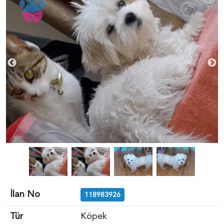
İlan No
118983926
Tür
Köpek