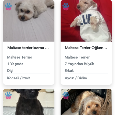
Maltase terrier kızıma eş arıyorum - 118984506
Maltese Terrier Oğlumuz Siya Eş Arıyor - 118984367
Maltese Terrier
Maltese Terrier
1 Yaşında
7 Yaşından Büyük
Dişi
Erkek
Kocaeli
/
İzmit
Aydın
/
Didim