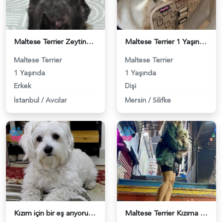
Maltese Terrier Zeytinbeye dişi ariyoruz - 118984208
Maltese Terrier 1 Yaşında Dişi Kızgınlıkta - 118984087
Maltese Terrier
Maltese Terrier
1 Yaşında
1 Yaşında
Erkek
Dişi
İstanbul
/
Avcılar
Mersin
/
Silifke
Kızım için bir eş arıyorum - 118984084
Maltese Terrier Kızıma Tatlış Eş Arıyoruz - 118984022