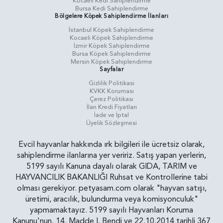
Kocaeli Kedi Sahiplendirme
Bursa Kedi Sahiplendirme
Bölgelere Köpek Sahiplendirme İlanları
İstanbul Köpek Sahiplendirme
Kocaeli Köpek Sahiplendirme
İzmir Köpek Sahiplendirme
Bursa Köpek Sahiplendirme
Mersin Köpek Sahiplendirme
Sayfalar
Gizlilik Politikasi
KVKK Koruması
Çerez Politikası
İlan Kredi Fiyatları
İade ve İptal
Üyelik Sözleşmesi
Evcil hayvanlar hakkında ırk bilgileri ile ücretsiz olarak,
sahiplendirme ilanlarına yer veririz. Satış yapan yerlerin,
5199 sayılı Kanuna dayalı olarak GIDA, TARIM ve
HAYVANCILIK BAKANLIĞI Ruhsat ve Kontrollerine tabi
olması gerekiyor. petyasam.com olarak "hayvan satışı,
üretimi, aracılık, bulundurma veya komisyonculuk"
yapmamaktayız. 5199 sayılı Hayvanları Koruma
Kanunu'nun, 14. Madde L Bendi ve 22.10.2014 tarihli 367