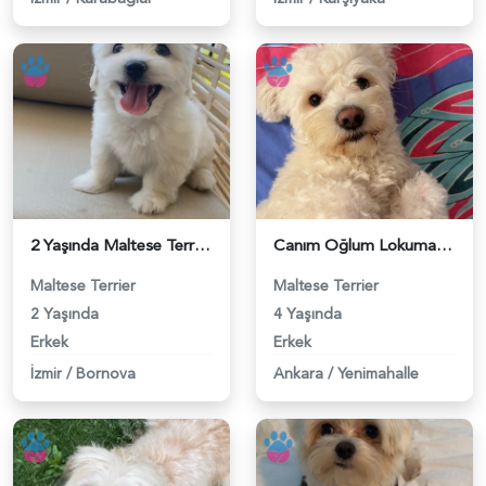
2 Yaşında Maltese Terrier Köpeğime Eş Arıyorum - 118983912
Canım Oğlum Lokuma Eş Arıyoruz - 118983903
Maltese Terrier
Maltese Terrier
2 Yaşında
4 Yaşında
Erkek
Erkek
İzmir
/
Bornova
Ankara
/
Yenimahalle