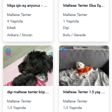
Mişa için eş arıyoruz - 118983473
Maltese Terrier Elsa Eş Arıyor - 118983158
Maltese Terrier
Maltese Terrier
4 Yaşında
1 Yaşında
Erkek
Dişi
Ankara
/
Sincan
Bolu
/
Gerede
dişi maltese terrier köpeğim için erkek eş arıyorum - 118983127
Maltese Terrier 1.5 yaş Erkek acil eş - 118983107
Maltese Terrier
Maltese Terrier
1,5 Yaşında
1,5 Yaşında