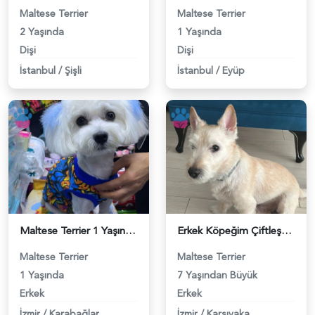
Maltese Terrier
Maltese Terrier
2 Yaşında
1 Yaşında
Dişi
Dişi
İstanbul
/
Şişli
İstanbul
/
Eyüp
Maltese Terrier 1 Yaşında Eş Arıyor - 118983975
Erkek Köpeğim Çiftleşmek İstiyor - 118983976
Maltese Terrier
Maltese Terrier
1 Yaşında
7 Yaşından Büyük
Erkek
Erkek
İzmir
/
Karabağlar
İzmir
/
Karşıyaka