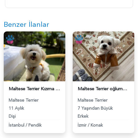
Benzer İlanlar
Maltese Terrier Kızıma uygun eş arıyoruz - 118984678
Maltese Terrier oğlumuza eş arıyoruz. - 118984579
Maltese Terrier
Maltese Terrier
11 Aylık
7 Yaşından Büyük
Dişi
Erkek
İstanbul
/
Pendik
İzmir
/
Konak