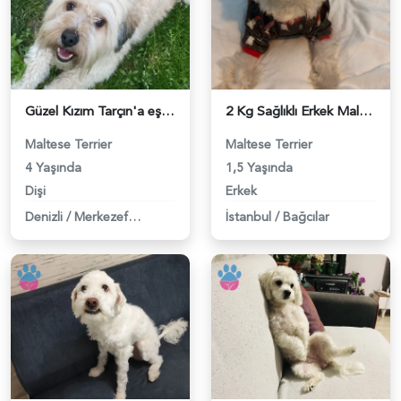
Güzel Kızım Tarçın'a eş arıyorum - 118983728
2 Kg Sağlıklı Erkek Maltese Terrier Oğluma Dişi Eş Arıyoruz - 118983603
Maltese Terrier
Maltese Terrier
4 Yaşında
1,5 Yaşında
Dişi
Erkek
Denizli
/
Merkezefendi
İstanbul
/
Bağcılar