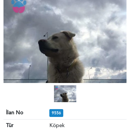
İlan No
9556
Tür
Köpek