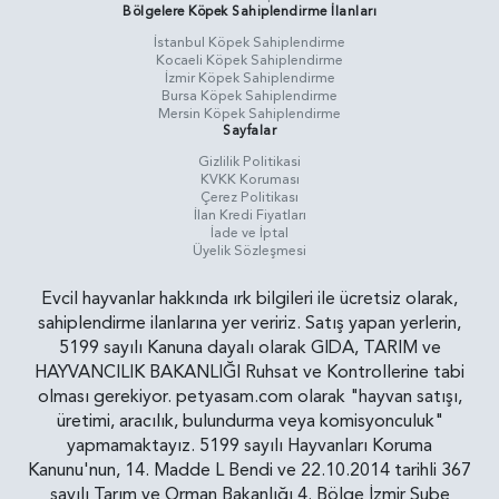
Bölgelere Köpek Sahiplendirme İlanları
İstanbul Köpek Sahiplendirme
Kocaeli Köpek Sahiplendirme
İzmir Köpek Sahiplendirme
Bursa Köpek Sahiplendirme
Mersin Köpek Sahiplendirme
Sayfalar
Gizlilik Politikasi
KVKK Koruması
Çerez Politikası
İlan Kredi Fiyatları
İade ve İptal
Üyelik Sözleşmesi
Evcil hayvanlar hakkında ırk bilgileri ile ücretsiz olarak,
sahiplendirme ilanlarına yer veririz. Satış yapan yerlerin,
5199 sayılı Kanuna dayalı olarak GIDA, TARIM ve
HAYVANCILIK BAKANLIĞI Ruhsat ve Kontrollerine tabi
olması gerekiyor. petyasam.com olarak "hayvan satışı,
üretimi, aracılık, bulundurma veya komisyonculuk"
yapmamaktayız. 5199 sayılı Hayvanları Koruma
Kanunu'nun, 14. Madde L Bendi ve 22.10.2014 tarihli 367
sayılı Tarım ve Orman Bakanlığı 4. Bölge İzmir Şube