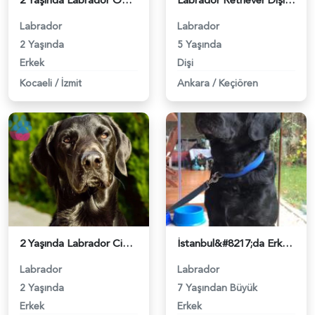
2 Yaşında Labrador Oğlumuza Eş Arıyoruz - 6414
Labrador Retriever Dişi Cinsi Köpeğime Eş Arıyorum - 7305
Labrador
Labrador
2 Yaşında
5 Yaşında
Erkek
Dişi
Kocaeli
/
İzmit
Ankara
/
Keçiören
2 Yaşında Labrador Cinsi Oğluma Eş Arıyorum - 7936
İstanbul&#8217;da Erkek Labradoruma Eş Arıyoruz - 7976
Labrador
Labrador
2 Yaşında
7 Yaşından Büyük
Erkek
Erkek