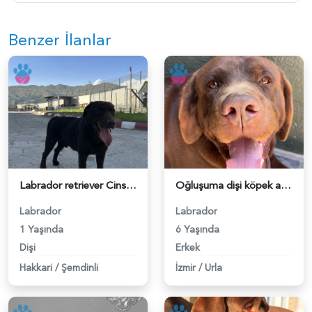
Benzer İlanlar
Labrador retriever Cinsi 1 Yaşında Eş Arıyor - 118984369
Oğluşuma dişi köpek arıyorum - 118983017
Labrador
Labrador
1 Yaşında
6 Yaşında
Dişi
Erkek
Hakkari
/
Şemdinli
İzmir
/
Urla