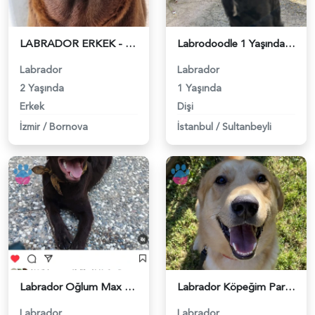
LABRADOR ERKEK - 118976906
Labrodoodle 1 Yaşında Köpeğim Eş Arıyor - 118974609
Labrador
Labrador
2 Yaşında
1 Yaşında
Erkek
Dişi
İzmir
/
Bornova
İstanbul
/
Sultanbeyli
Labrador Oğlum Max Eş Arıyor - 118968795
Labrador Köpeğim Pars İçin Eş Arıyor - 118965170
Labrador
Labrador