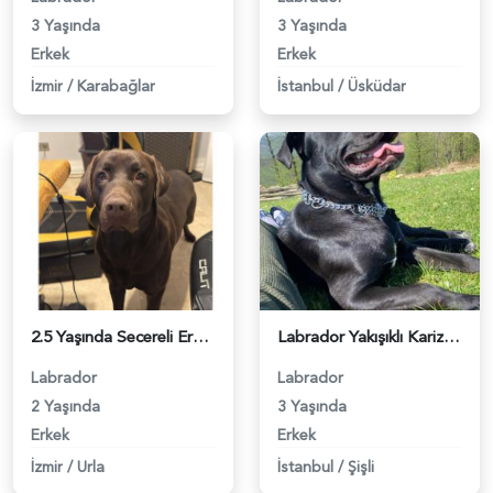
3 Yaşında
3 Yaşında
Erkek
Erkek
İzmir
/
Karabağlar
İstanbul
/
Üsküdar
2.5 Yaşında Secereli Erkek Labrador Eş Arıyor - 118961651
Labrador Yakışıklı Karizmaya Eş Arıyoruz - 3121
Labrador
Labrador
2 Yaşında
3 Yaşında
Erkek
Erkek
İzmir
/
Urla
İstanbul
/
Şişli