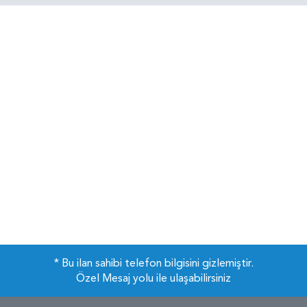
* Bu ilan sahibi telefon bilgisini gizlemiştir.
Özel Mesaj yolu ile ulaşabilirsiniz
Çerezler
Sitemizi kullandığınız sürece çerez politikasını kabul etmiş