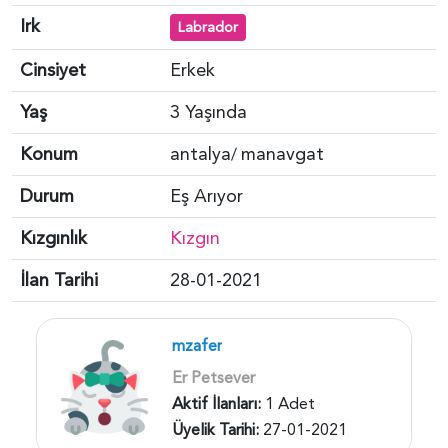
Irk
Labrador
Cinsiyet
Erkek
Yaş
3 Yaşında
Konum
antalya
manavgat
/
Durum
Eş Arıyor
Kızgınlık
Kızgın
İlan Tarihi
28-01-2021
mzafer
Er Petsever
Aktif İlanları:
1 Adet
Üyelik Tarihi:
27-01-2021