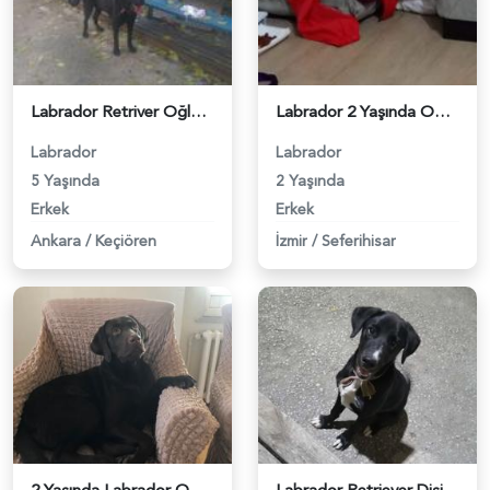
Labrador Retriver Oğlumuza Eş Arıyoruz - 5969
Labrador 2 Yaşında Oğlumuz Eş Arıyor - 6270
Labrador
Labrador
5 Yaşında
2 Yaşında
Erkek
Erkek
Ankara
/
Keçiören
İzmir
/
Seferihisar