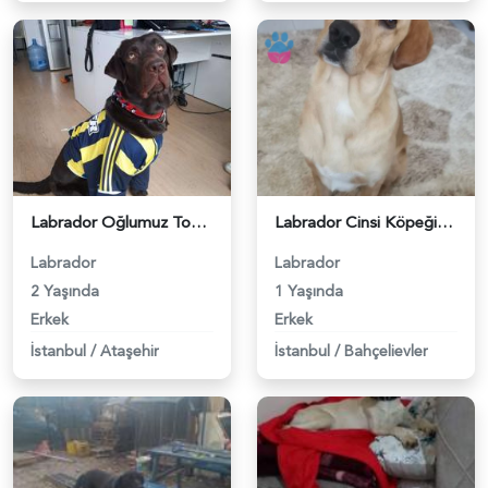
Labrador Oğlumuz Tony&#8217;ye Eş Arıyoruz - 3378
Labrador Cinsi Köpeğime Gelin Adayı Arıyoruz - 5385
Labrador
Labrador
2 Yaşında
1 Yaşında
Erkek
Erkek
İstanbul
/
Ataşehir
İstanbul
/
Bahçelievler