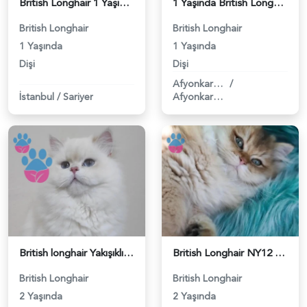
British Longhair 1 Yaşında Dişi Kızgınlıkta - 118984561
1 Yaşında British Longhair Kızıma Eş Arıyoruz - 118984559
British Longhair
British Longhair
1 Yaşında
1 Yaşında
Dişi
Dişi
Afyonkarahisar
/
İstanbul
/
Sariyer
Afyonkarahisar
British longhair Yakışıklı Asil Safkan Beyaz oğlum - 118984551
British Longhair NY12 Kodlu Yavru Eş Arıyor - 118984552
British Longhair
British Longhair
2 Yaşında
2 Yaşında