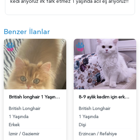
kedi arıyoruz ırk fark etmez 1 yaşında acil eş arıyoruz!!
Benzer İlanlar
British longhair 1 Yaşında Eş Arıyor - 118984672
8-9 aylık kedim için erkek aynı cins kedi arıyoruz - 118984615
British Longhair
British Longhair
1 Yaşında
1 Yaşında
Erkek
Dişi
İzmir
/
Gaziemir
Erzincan
/
Refahiye