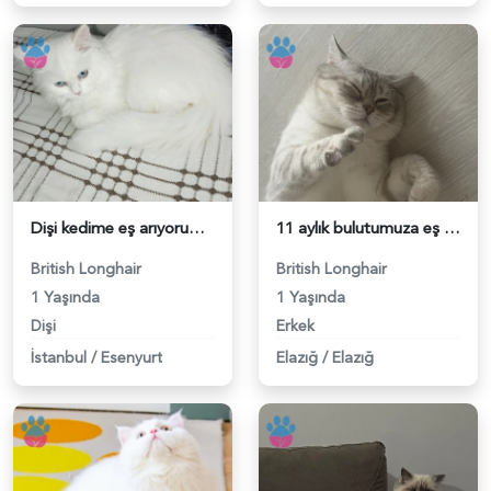
Dişi kedime eş arıyorum Esenyurt ve civarı tercihimizdir - 118984616
11 aylık bulutumuza eş arıyoruz - 118984619
British Longhair
British Longhair
1 Yaşında
1 Yaşında
Dişi
Erkek
İstanbul
/
Esenyurt
Elazığ
/
Elazığ