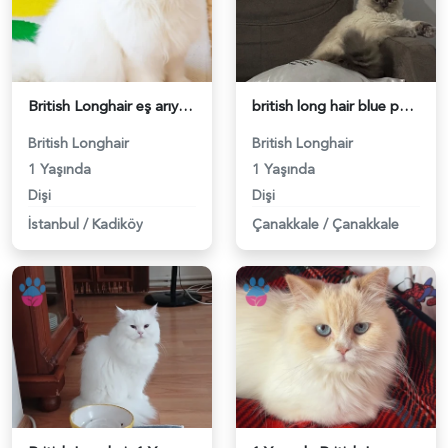
British Longhair eş arıyoruz - 118984588
british long hair blue point eş arıyoruz - 118984568
British Longhair
British Longhair
1 Yaşında
1 Yaşında
Dişi
Dişi
İstanbul
/
Kadiköy
Çanakkale
/
Çanakkale