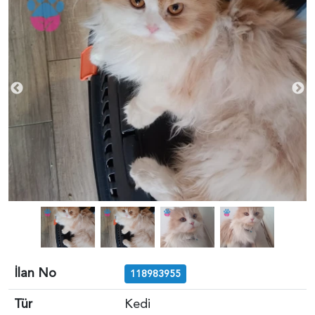
İlan No
118983955
Tür
Kedi