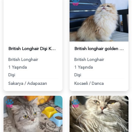
British Longhair Dişi Kedim Eş Arıyor - 118984383
British longhair golden ny12 Scrli dişi - 118984381
British Longhair
British Longhair
1 Yaşında
1 Yaşında
Dişi
Dişi
Sakarya
/
Adapazarı
Kocaeli
/
Darıca