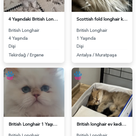
4 Yaşındaki British Longhair Kedim Eş Arıyor - 118984350
Scottish fold longhair kızıma eş arıyorum - 118984351
British Longhair
British Longhair
4 Yaşında
1 Yaşında
Dişi
Dişi
Tekirdağ
/
Ergene
Antalya
/
Muratpaşa
British Longhair 1 Yaşında Kedim Eş Arıyor - 118984348
British longhair ev kedisi - 118984334
British Longhair
British Longhair