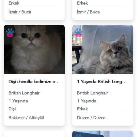
Erkek
Erkek
İzmir
/
Buca
İzmir
/
Buca
Dişi chincilla kedimize eş arıyoruz - 118984482
1 Yaşında British Longhair Oğluma eş arıyorum - 118984398
British Longhair
British Longhair
1 Yaşında
1 Yaşında
Dişi
Erkek
Balıkesir
/
Altieylül
Düzce
/
Düzce