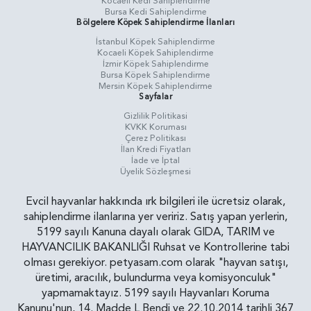
Kocaeli Kedi Sahiplendirme
Bursa Kedi Sahiplendirme
Bölgelere Köpek Sahiplendirme İlanları
İstanbul Köpek Sahiplendirme
Kocaeli Köpek Sahiplendirme
İzmir Köpek Sahiplendirme
Bursa Köpek Sahiplendirme
Mersin Köpek Sahiplendirme
Sayfalar
Gizlilik Politikasi
KVKK Koruması
Çerez Politikası
İlan Kredi Fiyatları
İade ve İptal
Üyelik Sözleşmesi
Evcil hayvanlar hakkında ırk bilgileri ile ücretsiz olarak,
sahiplendirme ilanlarına yer veririz. Satış yapan yerlerin,
5199 sayılı Kanuna dayalı olarak GIDA, TARIM ve
HAYVANCILIK BAKANLIĞI Ruhsat ve Kontrollerine tabi
olması gerekiyor. petyasam.com olarak "hayvan satışı,
üretimi, aracılık, bulundurma veya komisyonculuk"
yapmamaktayız. 5199 sayılı Hayvanları Koruma
Kanunu'nun, 14. Madde L Bendi ve 22.10.2014 tarihli 367