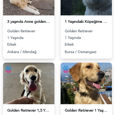
3 yaşında Anne golden Baba Kangal - 118984038
1 Yaşındaki Köpeğime Golden Eş Arıyorum - 118983780
Golden Retriever
Golden Retriever
1 Yaşında
1 Yaşında
Erkek
Erkek
Ankara
/
Altındağ
Bursa
/
Osmangazi
Golden Retriever 1,5 Yaşında Eş Arıyor - 118983620
Golden Retriever 1 Yaşında kızgınlıkta - 118983293