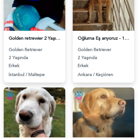
Golden retrewier 2 Yaşında Eş Arıyoruz - 118980911
Oğluma Eş arıyoruz - 118980746
Golden Retriever
Golden Retriever
2 Yaşında
2 Yaşında
Erkek
Erkek
İstanbul
/
Maltepe
Ankara
/
Keçiören