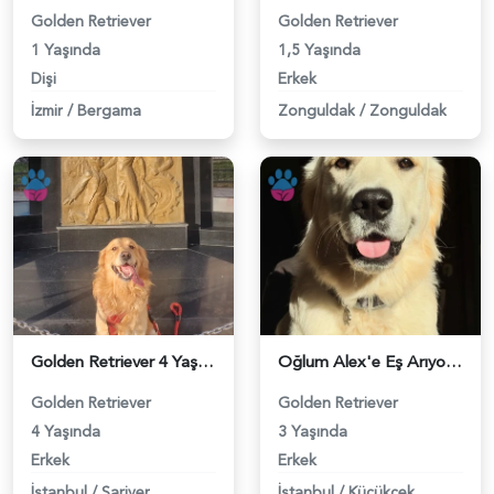
Golden Retriever
Golden Retriever
1 Yaşında
1,5 Yaşında
Dişi
Erkek
İzmir
/
Bergama
Zonguldak
/
Zonguldak
Golden Retriever 4 Yaşında Eş Arıyor - 118982504
Oğlum Alex'e Eş Arıyorum - 118981931
Golden Retriever
Golden Retriever
4 Yaşında
3 Yaşında
Erkek
Erkek
İstanbul
/
Sariyer
İstanbul
/
Küçükçekmece