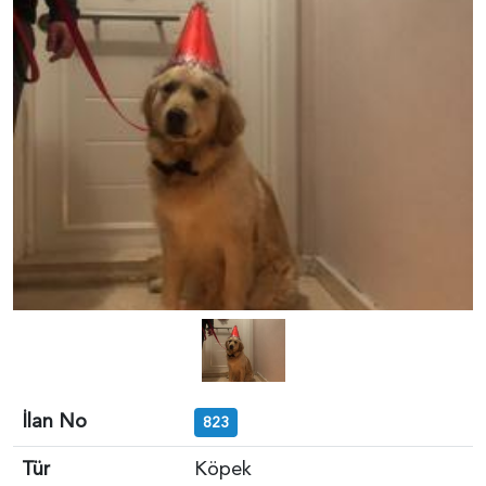
İlan No
823
Tür
Köpek