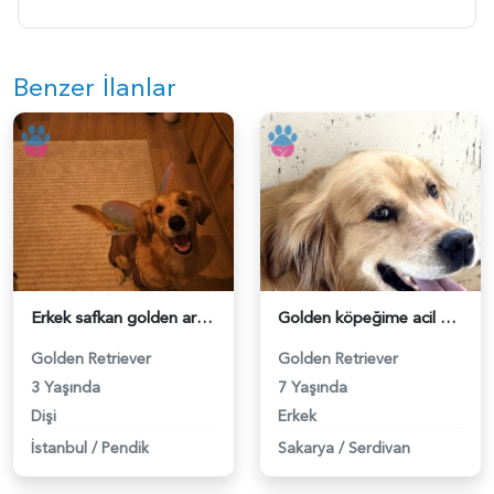
Benzer İlanlar
Erkek safkan golden aranıyor - 118984494
Golden köpeğime acil eş arıyorum!! - 118984445
Golden Retriever
Golden Retriever
3 Yaşında
7 Yaşında
Dişi
Erkek
İstanbul
/
Pendik
Sakarya
/
Serdivan