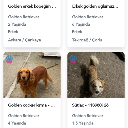
Golden erkek köpeğim - 118980563
Erkek golden oğlumuza eş arıyoruz - 118980436
Golden Retriever
Golden Retriever
2 Yaşında
6 Yaşında
Erkek
Erkek
Ankara
/
Çankaya
Tekirdağ
/
Çorlu
Golden cocker kırma - 118980338
Sütlaç - 118980126
Golden Retriever
Golden Retriever
4 Yaşında
1,5 Yaşında