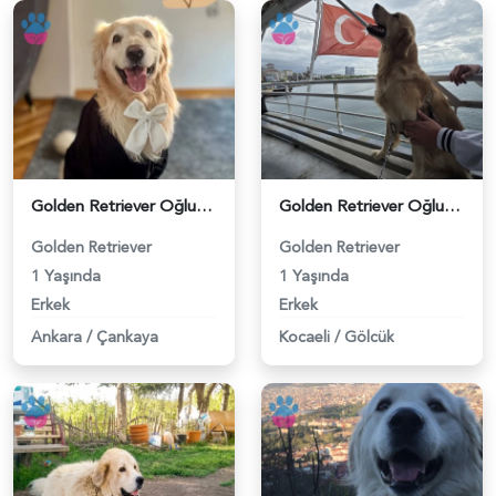
Golden Retriever Oğlumuza eş arıyoruz - 118984217
Golden Retriever Oğluma Eş Arıyorum - 118984136
Golden Retriever
Golden Retriever
1 Yaşında
1 Yaşında
Erkek
Erkek
Ankara
/
Çankaya
Kocaeli
/
Gölcük