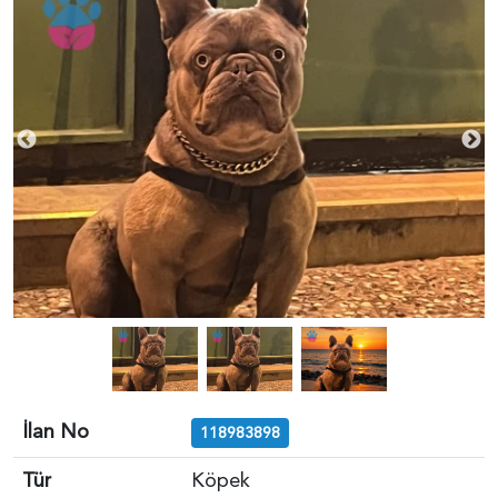
İlan No
118983898
Tür
Köpek