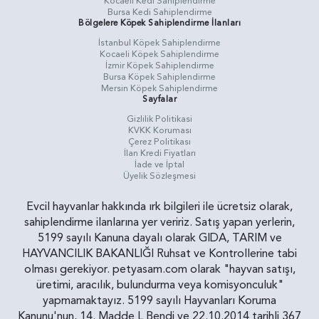
Kocaeli Kedi Sahiplendirme
Bursa Kedi Sahiplendirme
Bölgelere Köpek Sahiplendirme İlanları
İstanbul Köpek Sahiplendirme
Kocaeli Köpek Sahiplendirme
İzmir Köpek Sahiplendirme
Bursa Köpek Sahiplendirme
Mersin Köpek Sahiplendirme
Sayfalar
Gizlilik Politikasi
KVKK Koruması
Çerez Politikası
İlan Kredi Fiyatları
İade ve İptal
Üyelik Sözleşmesi
Evcil hayvanlar hakkında ırk bilgileri ile ücretsiz olarak,
sahiplendirme ilanlarına yer veririz. Satış yapan yerlerin,
5199 sayılı Kanuna dayalı olarak GIDA, TARIM ve
HAYVANCILIK BAKANLIĞI Ruhsat ve Kontrollerine tabi
olması gerekiyor. petyasam.com olarak "hayvan satışı,
üretimi, aracılık, bulundurma veya komisyonculuk"
yapmamaktayız. 5199 sayılı Hayvanları Koruma
Kanunu'nun, 14. Madde L Bendi ve 22.10.2014 tarihli 367