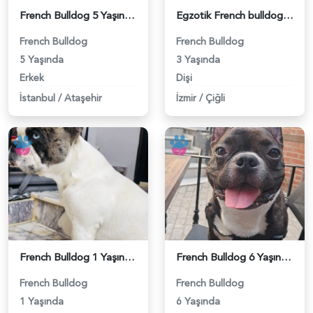
French Bulldog 5 Yaşında Eş Arıyor - 118981648
Egzotik French bulldog oğlumuza eş arıyoruz - 118981533
French Bulldog
French Bulldog
5 Yaşında
3 Yaşında
Erkek
Dişi
İstanbul
/
Ataşehir
İzmir
/
Çiğli
French Bulldog 1 Yaşında Eş Arıyor - 118980632
French Bulldog 6 Yaşında Oğluma Eş Arıyorum - 118980522
French Bulldog
French Bulldog
1 Yaşında
6 Yaşında