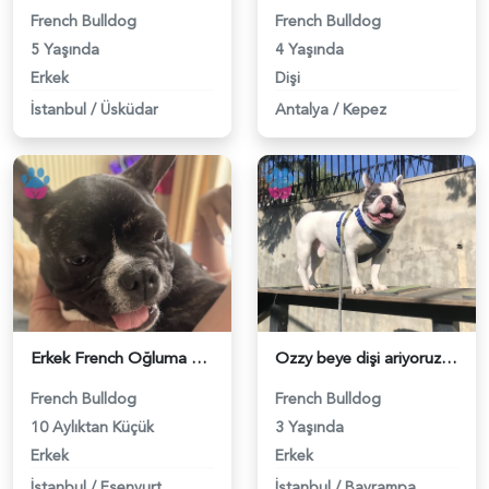
French Bulldog
French Bulldog
5 Yaşında
4 Yaşında
Erkek
Dişi
İstanbul
/
Üsküdar
Antalya
/
Kepez
Erkek French Oğluma Eş arıyorum - 118983529
Ozzy beye dişi ariyoruz - 118983281
French Bulldog
French Bulldog
10 Aylıktan Küçük
3 Yaşında
Erkek
Erkek
İstanbul
/
Esenyurt
İstanbul
/
Bayrampaşa