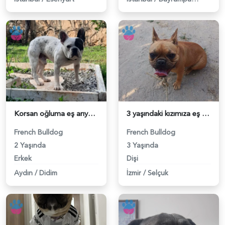
Korsan oğluma eş arıyorum DIŞI - 118982160
3 yaşındaki kızımıza eş arıyorum acil - 118981959
French Bulldog
French Bulldog
2 Yaşında
3 Yaşında
Erkek
Dişi
Aydın
/
Didim
İzmir
/
Selçuk