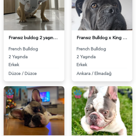
Fransız buldog 2 yaşında dişi arıyorum - 118981925
Fransız Bulldog x King Cane Corso mix ingiltere doğumlu oğlumuza eṣ Ariyoruz - 118981920
French Bulldog
French Bulldog
2 Yaşında
2 Yaşında
Erkek
Erkek
Düzce
/
Düzce
Ankara
/
Elmadağ