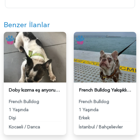
Benzer İlanlar
Doby kızıma eş arıyoruz - 118984630
French Bulldog Yakışıklı Oğlum Eş Arıyor - 118984591
French Bulldog
French Bulldog
1 Yaşında
1 Yaşında
Dişi
Erkek
Kocaeli
/
Darıca
İstanbul
/
Bahçelievler