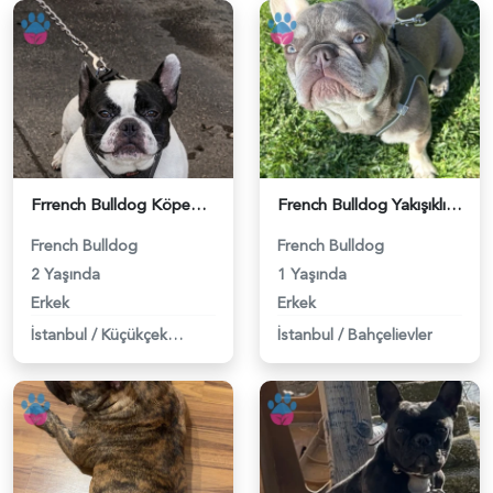
Frrench Bulldog Köpeğim Eş Arıyor - 118984484
French Bulldog Yakışıklı Oğlum Eş Arıyor - 118984429
French Bulldog
French Bulldog
2 Yaşında
1 Yaşında
Erkek
Erkek
İstanbul
/
Küçükçekmece
İstanbul
/
Bahçelievler