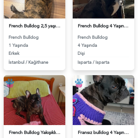
French Bulldog 2,5 yaşında oğluma eş arıyorum - 118984390
French Bulldog 4 Yaşında Eş Arıyor - 118984294
French Bulldog
French Bulldog
1 Yaşında
4 Yaşında
Erkek
Dişi
İstanbul
/
Kağithane
Isparta
/
Isparta
French Bulldog Yakışıklı Oğluma Eş Arıyorum - 118983616
Fransız bulldog 4 Yaşında Eş Arıyor - 118983610