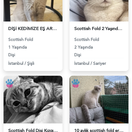
DİŞİ KEDİMİZE EŞ ARIYORUZ - 118984555
Scottish Fold 2 Yaşında Eş Arıyor - 118984540
Scottish Fold
Scottish Fold
1 Yaşında
2 Yaşında
Dişi
Dişi
İstanbul
/
Şişli
İstanbul
/
Sariyer
Scottish Fold Dişi Kızgınlıkta - 118984544
10 aylık scottish fold erkek - 118984545