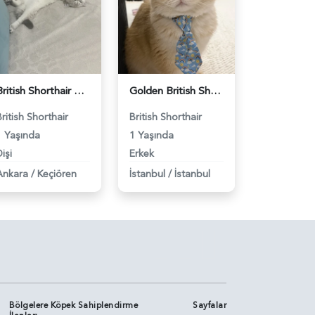
British Shorthair Dişi Kedim Eş Arıyor - 118984618
Golden British Shorthair 1 Yaşında Eş Arıyor - 118984604
British Shorthair
British Shorthair
1 Yaşında
1 Yaşında
işi
Erkek
Ankara
/
Keçiören
İstanbul
/
İstanbul
Bölgelere Köpek Sahiplendirme
Sayfalar