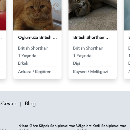
 Eş Arıyor - 118984640
Oğlumuza British güzel dişi arıyoruz - 118984620
British Shorthair Kızım Mila'ya eş arıyorum - 118984614
British Shorthair
British Shorthair
1 Yaşında
1 Yaşında
Erkek
Dişi
D
Ankara
/
Keçiören
Kayseri
/
Melikgazi
-Cevap
Blog
|
Irklara Göre Köpek Sahiplendirme
Bölgelere Kedi Sahiplendirme