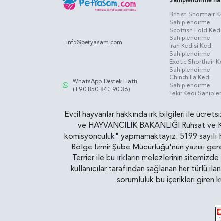
Sahiplendirme İla
British Shorthair K
Sahiplendirme
Scottish Fold Ked
Sahiplendirme
info@petyasam.com
İran Kedisi Kedi
Sahiplendirme
Exotic Shorthair K
Sahiplendirme
Chinchilla Kedi
WhatsApp Destek Hattı
Sahiplendirme
(+90 850 840 90 36)
Tekir Kedi Sahipl
Evcil hayvanlar hakkında ırk bilgileri ile ücret
ve HAYVANCILIK BAKANLIĞI Ruhsat ve Kontr
komisyonculuk" yapmamaktayız. 5199 sayılı Ha
Bölge İzmir Şube Müdürlüğü'nün yazısı gereğ
Terrier ile bu ırkların melezlerinin sitemizd
kullanıcılar tarafından sağlanan her türlü ila
sorumluluk bu içerikleri giren 