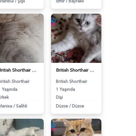
İstanbul
/
Şişli
İzmir
/
Bayraklı
British Shorthair Kedimize eş arıyoruz - 118984628
British Shorthair Güzel kızımıza eş arıyoruz - 118984633
British Shorthair
British Shorthair
1 Yaşında
1 Yaşında
Erkek
Dişi
Manisa
/
Salihli
Düzce
/
Düzce