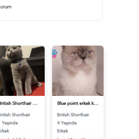
ıyorum
British Shorthair Ponçiğim Eş Arıyor - 118984654
Blue point erkek kedimize dişi eş arıyoruz - 118984655
British Shorthair
British Shorthair
1 Yaşında
4 Yaşında
Erkek
Erkek