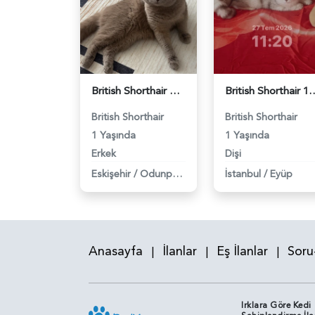
British Shorthair Oğlumuza eş arıyoruz - 118984638
British Shorthair 11 Aylık Kızım
British Shorthair
British Shorthair
1 Yaşında
1 Yaşında
Erkek
Dişi
Eskişehir
/
Odunpazarı
İstanbul
/
Eyüp
Anasayfa
İlanlar
Eş İlanlar
Soru
|
|
|
Irklara Göre Kedi