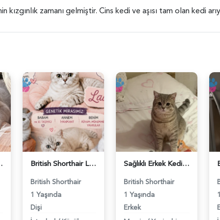
imin kızgınlık zamanı gelmiştir. Cins kedi ve aşısı tam olan kedi ar
ş Arıyor - 118984662
British Shorthair Lady kociş arıyor - 118984656
Sağlıklı Erkek Kedi Bobi’ye Eş Aranıyor - 118984657
British Shorthair
British Shorthair
1 Yaşında
1 Yaşında
Dişi
Erkek