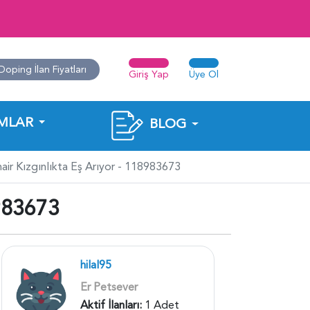
Doping İlan Fiyatları
Giriş Yap
Üye Ol
MLAR
BLOG
hair Kızgınlıkta Eş Arıyor - 118983673
8983673
hilal95
Er Petsever
Aktif İlanları:
1 Adet