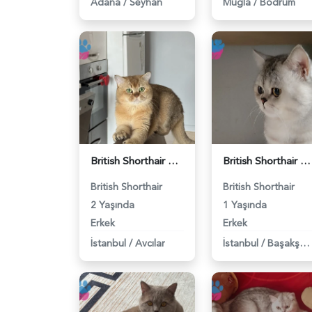
Adana
/
Seyhan
Muğla
/
Bodrum
British Shorthair Erkek Kızgınlıkta - 118984651
British Shorthair Duma Eş Arıyorum - 118984650
British Shorthair
British Shorthair
2 Yaşında
1 Yaşında
Erkek
Erkek
İstanbul
/
Avcılar
İstanbul
/
Başakşehir