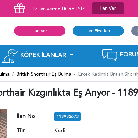
İlan Ver
İlk ilan verme ÜCRETSİZ
İlan Ver
İlan Fiyatları
FORU
KÖPEK İLANLARI
Bulma
British Shorthair Eş Bulma
Erkek Kedimiz British Short
rthair Kızgınlıkta Eş Arıyor - 11
İlan No
118983673
Tür
Kedi