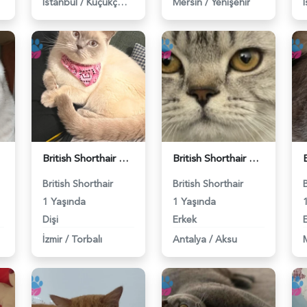
İstanbul
/
Küçükçekmece
Mersin
/
Yenişehir
British Shorthair Kedime Eş Arıyorum - 118984649
British Shorthair Damadımıza Gelin Arıyoruz - 118984627
British Shorthair
British Shorthair
1 Yaşında
1 Yaşında
Dişi
Erkek
İzmir
/
Torbalı
Antalya
/
Aksu