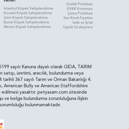
İlanları
Gizlilik Politikasi
İstanbul Köpek Sahiplendirme
KVKK Koruması
Kocaeli Köpek Sahiplendirme
Çerez Politikası
İzmir Köpek Sahiplendirme
İlan Kredi Fiyatları
Bursa Köpek Sahiplendirme
İade ve İptal
Mersin Köpek Sahiplendirme
Üyelik Sözleşmesi
rin, 5199 sayılı Kanuna dayalı olarak GIDA, TARIM
atışı, üretimi, aracılık, bulundurma veya
arihli 367 sayılı Tarım ve Orman Bakanlığı 4.
ro, American Bully ve American Staffordshire
diye edilmesi yasaktır. petyasam.com sitesinde
uluğu ve belge bulundurma zorunluluğuna ilişkin
bir sorumluluğu bulunmamaktadır.