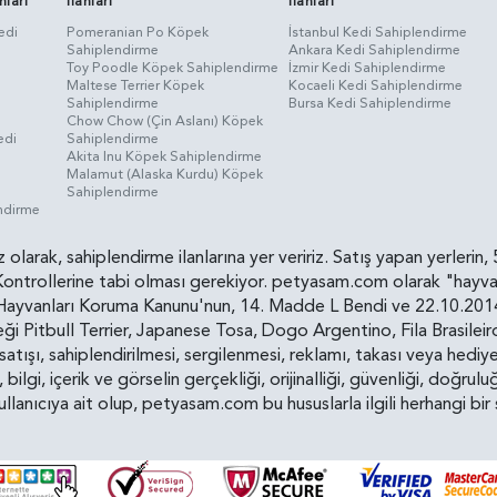
nları
İlanları
İlanları
edi
Pomeranian Po Köpek
İstanbul Kedi Sahiplendirme
Sahiplendirme
Ankara Kedi Sahiplendirme
i
Toy Poodle Köpek Sahiplendirme
İzmir Kedi Sahiplendirme
Maltese Terrier Köpek
Kocaeli Kedi Sahiplendirme
Sahiplendirme
Bursa Kedi Sahiplendirme
Chow Chow (Çin Aslanı) Köpek
edi
Sahiplendirme
Akita Inu Köpek Sahiplendirme
Malamut (Alaska Kurdu) Köpek
Sahiplendirme
endirme
siz olarak, sahiplendirme ilanlarına yer veririz. Satış yapan yerle
ollerine tabi olması gerekiyor. petyasam.com olarak "hayvan s
yvanları Koruma Kanunu'nun, 14. Madde L Bendi ve 22.10.2014 t
i Pitbull Terrier, Japanese Tosa, Dogo Argentino, Fila Brasilei
e satışı, sahiplendirilmesi, sergilenmesi, reklamı, takası veya he
n, bilgi, içerik ve görselin gerçekliği, orijinalliği, güvenliği, doğr
kullanıcıya ait olup, petyasam.com bu hususlarla ilgili herhangi 