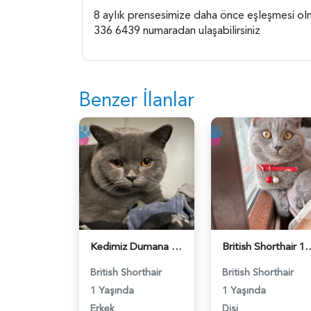
8 aylık prensesimize daha önce eşleşmesi olmuş
336 6439 numaradan ulaşabilirsiniz
Benzer İlanlar
Kedimiz Dumana Dişi Eş arıyoruz - 118984658
British Shorthair 1 Yaşında E
British Shorthair
British Shorthair
1 Yaşında
1 Yaşında
Erkek
Dişi