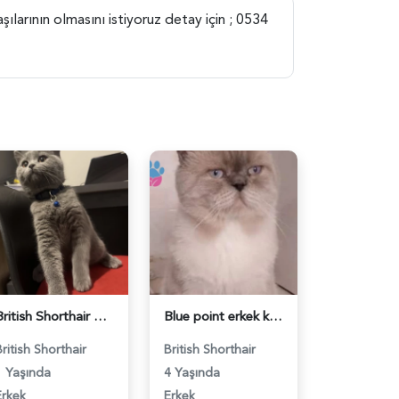
ılarının olmasını istiyoruz detay için ; 0534
British Shorthair Ponçiğim Eş Arıyor - 118984654
Blue point erkek kedimize dişi eş arıyoruz - 118984655
British Shorthair
British Shorthair
1 Yaşında
4 Yaşında
Erkek
Erkek