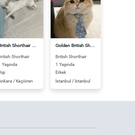
British Shorthair Dişi Kedim Eş Arıyor - 118984618
Golden British Shorthair 1 Yaşında Eş Arıyor - 118984604
British Shorthair
British Shorthair
1 Yaşında
1 Yaşında
işi
Erkek
Ankara
/
Keçiören
İstanbul
/
İstanbul