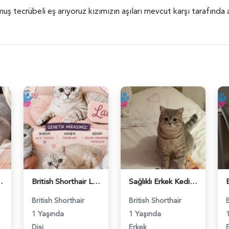
 tecrübeli eş arıyoruz kızımızın aşıları mevcut karşı tarafında aş
ş Arıyor - 118984662
British Shorthair Lady kociş arıyor - 118984656
Sağlıklı Erkek Kedi Bobi’ye Eş Aranıyor - 118984657
British Shorthair
British Shorthair
1 Yaşında
1 Yaşında
Dişi
Erkek