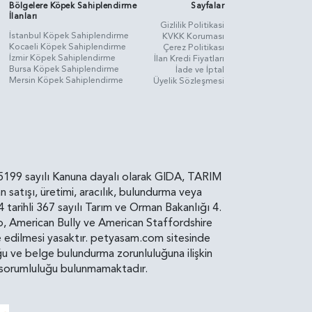
Bölgelere Köpek Sahiplendirme
Sayfalar
İlanları
Gizlilik Politikasi
İstanbul Köpek Sahiplendirme
KVKK Koruması
Kocaeli Köpek Sahiplendirme
Çerez Politikası
İzmir Köpek Sahiplendirme
İlan Kredi Fiyatları
Bursa Köpek Sahiplendirme
İade ve İptal
Mersin Köpek Sahiplendirme
Üyelik Sözleşmesi
rin, 5199 sayılı Kanuna dayalı olarak GIDA, TARIM
atışı, üretimi, aracılık, bulundurma veya
arihli 367 sayılı Tarım ve Orman Bakanlığı 4.
ro, American Bully ve American Staffordshire
diye edilmesi yasaktır. petyasam.com sitesinde
uluğu ve belge bulundurma zorunluluğuna ilişkin
bir sorumluluğu bulunmamaktadır.