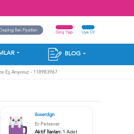
Doping İlan Fiyatları
Giriş Yap
Üye Ol
MLAR
BLOG
mize Eş Arıyoruz - 118983967
iloserdgn
Er Petsever
Aktif İlanları:
1 Adet