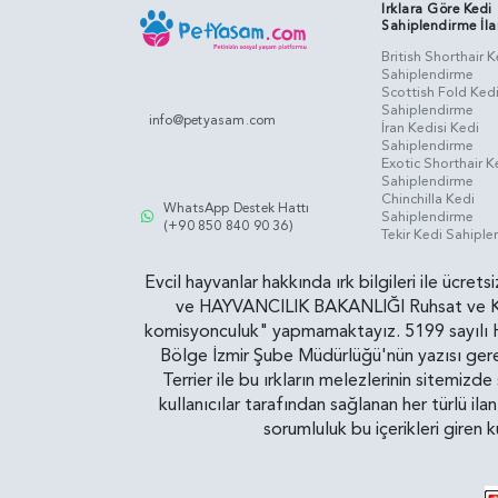
Irklara Göre Kedi
Sahiplendirme İla
British Shorthair K
Sahiplendirme
Scottish Fold Ked
Sahiplendirme
info@petyasam.com
İran Kedisi Kedi
Sahiplendirme
Exotic Shorthair K
Sahiplendirme
Chinchilla Kedi
WhatsApp Destek Hattı
Sahiplendirme
(+90 850 840 90 36)
Tekir Kedi Sahipl
Evcil hayvanlar hakkında ırk bilgileri ile ücret
ve HAYVANCILIK BAKANLIĞI Ruhsat ve Kontr
komisyonculuk" yapmamaktayız. 5199 sayılı Ha
Bölge İzmir Şube Müdürlüğü'nün yazısı gereğ
Terrier ile bu ırkların melezlerinin sitemizd
kullanıcılar tarafından sağlanan her türlü ila
sorumluluk bu içerikleri giren 