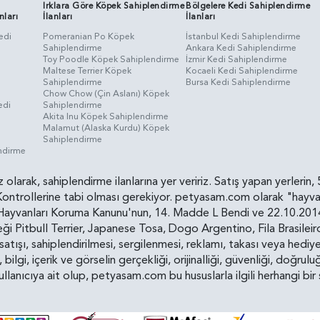
Irklara Göre Köpek Sahiplendirme
Bölgelere Kedi Sahiplendirme
nları
İlanları
İlanları
edi
Pomeranian Po Köpek
İstanbul Kedi Sahiplendirme
Sahiplendirme
Ankara Kedi Sahiplendirme
i
Toy Poodle Köpek Sahiplendirme
İzmir Kedi Sahiplendirme
Maltese Terrier Köpek
Kocaeli Kedi Sahiplendirme
Sahiplendirme
Bursa Kedi Sahiplendirme
Chow Chow (Çin Aslanı) Köpek
edi
Sahiplendirme
Akita Inu Köpek Sahiplendirme
Malamut (Alaska Kurdu) Köpek
Sahiplendirme
endirme
siz olarak, sahiplendirme ilanlarına yer veririz. Satış yapan yerle
ollerine tabi olması gerekiyor. petyasam.com olarak "hayvan s
yvanları Koruma Kanunu'nun, 14. Madde L Bendi ve 22.10.2014 t
i Pitbull Terrier, Japanese Tosa, Dogo Argentino, Fila Brasilei
e satışı, sahiplendirilmesi, sergilenmesi, reklamı, takası veya he
n, bilgi, içerik ve görselin gerçekliği, orijinalliği, güvenliği, doğr
kullanıcıya ait olup, petyasam.com bu hususlarla ilgili herhangi 