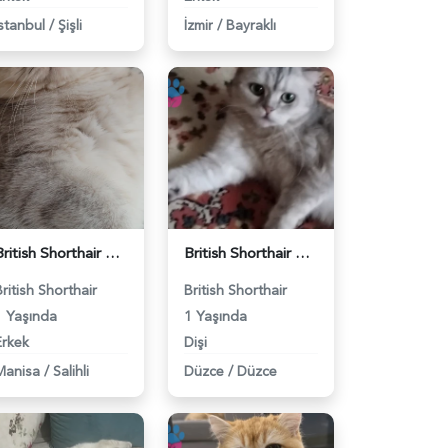
İstanbul
/
Şişli
İzmir
/
Bayraklı
British Shorthair Kedimize eş arıyoruz - 118984628
British Shorthair Güzel kızımıza eş arıyoruz - 118984633
British Shorthair
British Shorthair
1 Yaşında
1 Yaşında
Erkek
Dişi
Manisa
/
Salihli
Düzce
/
Düzce