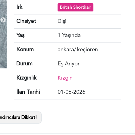
Irk
British Shorthair
Cinsiyet
Dişi
Yaş
1 Yaşında
Konum
ankara
keçiören
/
Durum
Eş Arıyor
Kızgınlık
Kızgın
İlan Tarihi
01-06-2026
dırıcılara Dikkat!