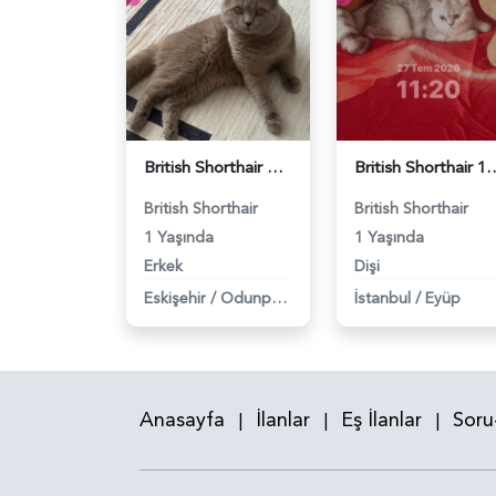
British Shorthair Oğlumuza eş arıyoruz - 118984638
British Shorthair 11 Aylık Kızım
British Shorthair
British Shorthair
1 Yaşında
1 Yaşında
Erkek
Dişi
Eskişehir
/
Odunpazarı
İstanbul
/
Eyüp
Anasayfa
İlanlar
Eş İlanlar
Soru
|
|
|