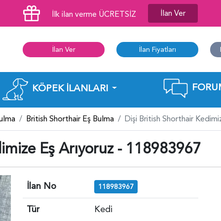
İlan Ver
İlk ilan verme ÜCRETSİZ
İlan Ver
İlan Fiyatları
FORU
KÖPEK İLANLARI
Bulma
British Shorthair Eş Bulma
Dişi British Shorthair Kedi
edimize Eş Arıyoruz - 118983967
İlan No
118983967
Tür
Kedi