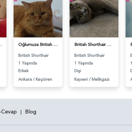
 Eş Arıyor - 118984640
Oğlumuza British güzel dişi arıyoruz - 118984620
British Shorthair Kızım Mila'ya eş arıyorum - 118984614
British Shorthair
British Shorthair
1 Yaşında
1 Yaşında
Erkek
Dişi
D
Ankara
/
Keçiören
Kayseri
/
Melikgazi
-Cevap
Blog
|