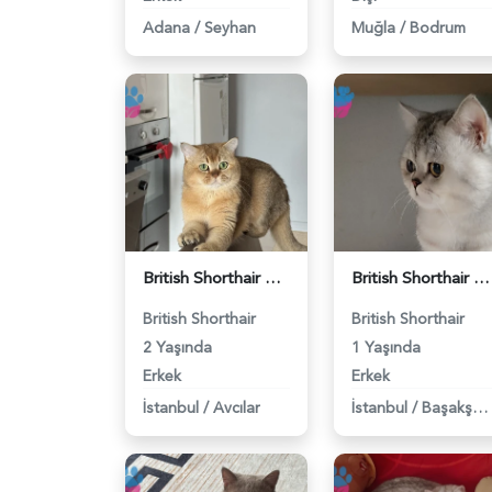
Adana
/
Seyhan
Muğla
/
Bodrum
British Shorthair Erkek Kızgınlıkta - 118984651
British Shorthair Duma Eş Arıyorum - 118984650
British Shorthair
British Shorthair
2 Yaşında
1 Yaşında
Erkek
Erkek
İstanbul
/
Avcılar
İstanbul
/
Başakşehir