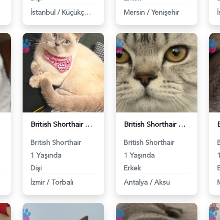
İstanbul
/
Küçükçekmece
Mersin
/
Yenişehir
British Shorthair Kedime Eş Arıyorum - 118984649
British Shorthair Damadımıza Gelin Arıyoruz - 118984627
British Shorthair
British Shorthair
1 Yaşında
1 Yaşında
Dişi
Erkek
İzmir
/
Torbalı
Antalya
/
Aksu