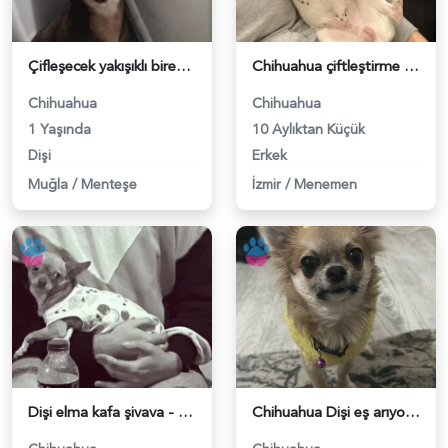
Çifleşecek yakışıklı bireyleri arıyoruz - 118982985
Chihuahua çiftleştirme - 118982953
Chihuahua
Chihuahua
1 Yaşında
10 Aylıktan Küçük
Dişi
Erkek
Muğla
/
Menteşe
İzmir
/
Menemen
Dişi elma kafa şivava - 118982677
Chihuahua Dişi eş arıyoruz - 118982586