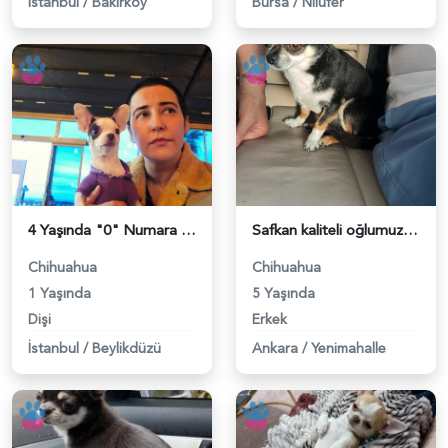
İstanbul
/
Bakırköy
Bursa
/
Nilüfer
4 Yaşında "0" Numara Chihuahua kızıma eş arıyorum (2.5 KG) - 118984224
Safkan kaliteli oğlumuza gelin arıyoruz - 118984198
Chihuahua
Chihuahua
1 Yaşında
5 Yaşında
Dişi
Erkek
İstanbul
/
Beylikdüzü
Ankara
/
Yenimahalle