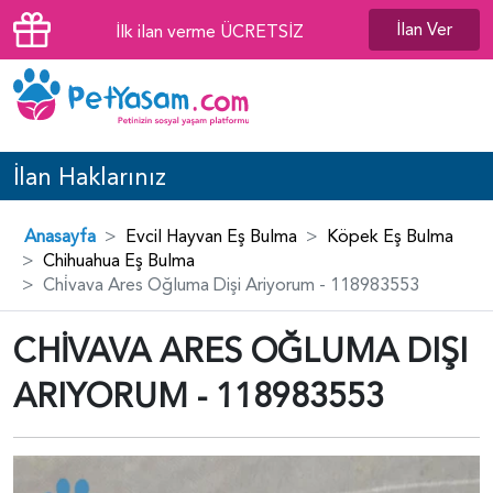
İlan Ver
İlk ilan verme ÜCRETSİZ
İlan Haklarınız
Anasayfa
Evcil Hayvan Eş Bulma
Köpek Eş Bulma
Chihuahua Eş Bulma
Chi̇vava Ares Oğluma Dişi Ariyorum - 118983553
CHİVAVA ARES OĞLUMA DIŞI
ARIYORUM - 118983553