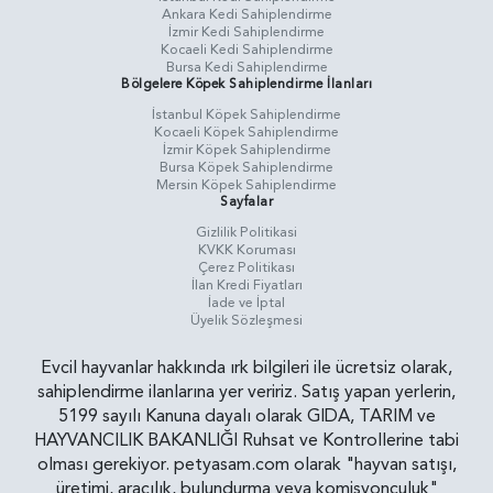
Ankara Kedi Sahiplendirme
İzmir Kedi Sahiplendirme
Kocaeli Kedi Sahiplendirme
Bursa Kedi Sahiplendirme
Bölgelere Köpek Sahiplendirme İlanları
İstanbul Köpek Sahiplendirme
Kocaeli Köpek Sahiplendirme
İzmir Köpek Sahiplendirme
Bursa Köpek Sahiplendirme
Mersin Köpek Sahiplendirme
Sayfalar
Gizlilik Politikasi
KVKK Koruması
Çerez Politikası
İlan Kredi Fiyatları
İade ve İptal
Üyelik Sözleşmesi
Evcil hayvanlar hakkında ırk bilgileri ile ücretsiz olarak,
sahiplendirme ilanlarına yer veririz. Satış yapan yerlerin,
5199 sayılı Kanuna dayalı olarak GIDA, TARIM ve
HAYVANCILIK BAKANLIĞI Ruhsat ve Kontrollerine tabi
olması gerekiyor. petyasam.com olarak "hayvan satışı,
üretimi, aracılık, bulundurma veya komisyonculuk"