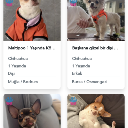
Maltipoo 1 Yaşında Köpeğim Eş Arıyor - 118983632
Başkana güzel bir dişi arıyorum - 118983069
Chihuahua
Chihuahua
1 Yaşında
1 Yaşında
Dişi
Erkek
Muğla
/
Bodrum
Bursa
/
Osmangazi