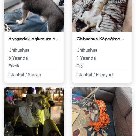
6 yaşındaki oglumuza eş arıyoruz - 118984086
Chihuahua Köpeğime Eş Arıyorum 1 Yaşında - 118984020
Chihuahua
Chihuahua
6 Yaşında
1 Yaşında
Erkek
Dişi
İstanbul
/
Sariyer
İstanbul
/
Esenyurt