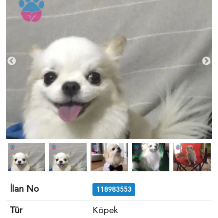
İlan No
118983553
Tür
Köpek