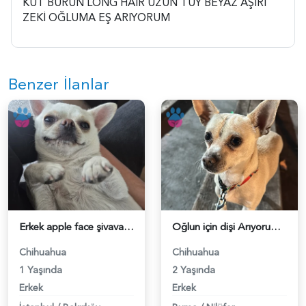
KÜT BURUN LONG HAİR UZUN TÜY BEYAZ AŞIRI
ZEKİ OĞLUMA EŞ ARIYORUM
Benzer İlanlar
Erkek apple face şivava - 118984677
Oğlun için dişi Arıyorum - 118984261
Chihuahua
Chihuahua
1 Yaşında
2 Yaşında
Erkek
Erkek