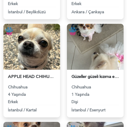
Erkek
Erkek
İstanbul
/
Beylikdüzü
Ankara
/
Çankaya
APPLE HEAD CHIHUAHUA OĞLUMA EŞ ARIYORUM - 118983784
Güzeller güzeli kızıma eş arıyorum - 118983653
Chihuahua
Chihuahua
4 Yaşında
1 Yaşında
Erkek
Dişi
İstanbul
/
Kartal
İstanbul
/
Esenyurt