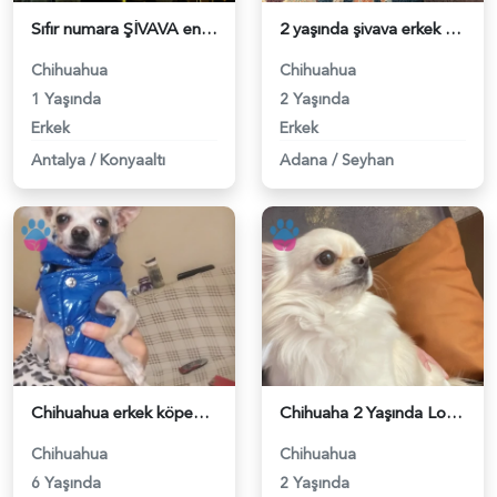
Sıfır numara ŞİVAVA en küçük boy - 118983982
2 yaşında şivava erkek - 118983990
Chihuahua
Chihuahua
1 Yaşında
2 Yaşında
Erkek
Erkek
Antalya
/
Konyaaltı
Adana
/
Seyhan
Chihuahua erkek köpeğime eş arıyorum - 118983917
Chihuaha 2 Yaşında Longhair Yavrumuza Eş Arıyoruz - 118983918
Chihuahua
Chihuahua
6 Yaşında
2 Yaşında