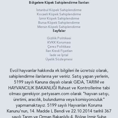
Bölgelere Köpek Sahiplendirme İlanları
İstanbul Köpek Sahiplendirme
Kocaeli Köpek Sahiplendirme
İzmir Köpek Sahiplendirme
Bursa Köpek Sahiplendirme
Mersin Köpek Sahiplendirme
Sayfalar
Gizlilik Politikasi
KVKK Koruması
Çerez Politikası
İlan Kredi Fiyatları
İade ve İptal
Üyelik Sözleşmesi
Evcil hayvanlar hakkında ırk bilgileri ile ücretsiz olarak,
sahiplendirme ilanlarına yer veririz. Satış yapan yerlerin,
5199 sayılı Kanuna dayalı olarak GIDA, TARIM ve
HAYVANCILIK BAKANLIĞI Ruhsat ve Kontrollerine tabi
olması gerekiyor. petyasam.com olarak "hayvan satışı,
üretimi, aracılık, bulundurma veya komisyonculuk"
yapmamaktayız. 5199 sayılı Hayvanları Koruma
Kanunu'nun, 14. Madde L Bendi ve 22.10.2014 tarihli 367
sayılı Tarım ve Orman Bakanlığı 4. Bölge İzmir Şube