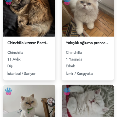
Chinchilla kızımız Pastis için kendi ırkından bir eş arıyoruz - 118982797
Yakışıklı oğluma prenses arıyorum - 118982720
Chinchilla
Chinchilla
11 Aylık
1 Yaşında
Dişi
Erkek
İstanbul
/
Sariyer
İzmir
/
Karşıyaka