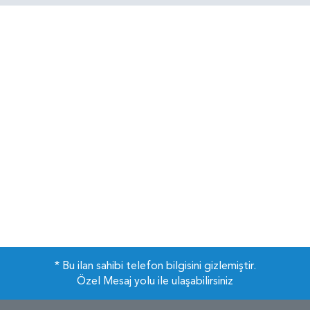
* Bu ilan sahibi telefon bilgisini gizlemiştir.
Özel Mesaj yolu ile ulaşabilirsiniz
Çerezler
Sitemizi kullandığınız sürece çerez politikasını kabul etmiş