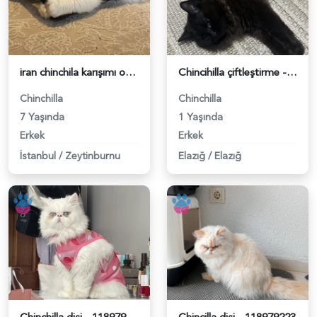
iran chinchila karışımı oğluma eş arıyoruz - 118980505
Chincihilla çiftleştirme - 118979816
Chinchilla
Chinchilla
7 Yaşında
1 Yaşında
Erkek
Erkek
İstanbul
/
Zeytinburnu
Elazığ
/
Elazığ