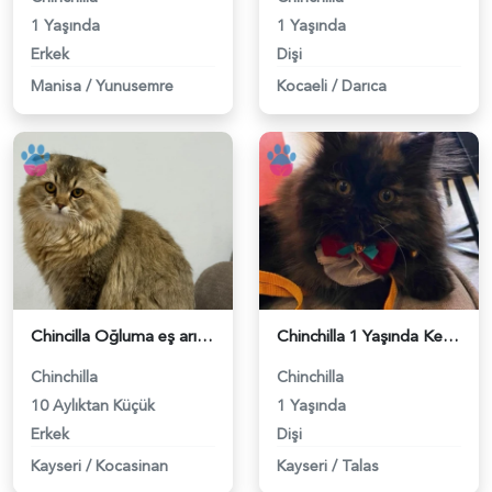
1 Yaşında
1 Yaşında
Erkek
Dişi
Manisa
/
Yunusemre
Kocaeli
/
Darıca
Chincilla Oğluma eş arıyorum - 118981792
Chinchilla 1 Yaşında Kedime Eş Arıyorum - 118981772
Chinchilla
Chinchilla
10 Aylıktan Küçük
1 Yaşında
Erkek
Dişi
Kayseri
/
Kocasinan
Kayseri
/
Talas