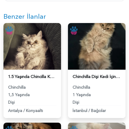
Benzer İlanlar
1.5 Yaşında Chincilla Kedim Eş Arıyor - 118983644
Chinchilla Dişi Kedi İçin Çiftleşme İlanı - 118982952
Chinchilla
Chinchilla
1,5 Yaşında
1 Yaşında
Dişi
Dişi
Antalya
/
Konyaaltı
İstanbul
/
Bağcılar