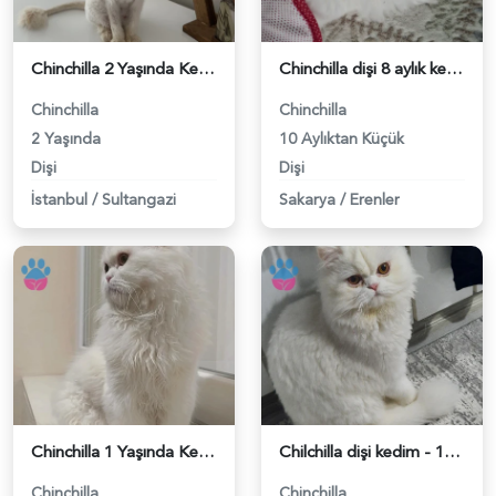
Chinchilla 2 Yaşında Kedim Eş Arıyor - 118982412
Chinchilla dişi 8 aylık kedim var. - 118982384
Chinchilla
Chinchilla
2 Yaşında
10 Aylıktan Küçük
Dişi
Dişi
İstanbul
/
Sultangazi
Sakarya
/
Erenler
Chinchilla 1 Yaşında Kedim Eş Arıyor - 118982202
Chilchilla dişi kedim - 118981917
Chinchilla
Chinchilla