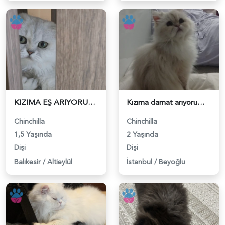
KIZIMA EŞ ARIYORUM - 118980893
Kızıma damat arıyorum - 118980516
Chinchilla
Chinchilla
1,5 Yaşında
2 Yaşında
Dişi
Dişi
Balıkesir
/
Altieylül
İstanbul
/
Beyoğlu