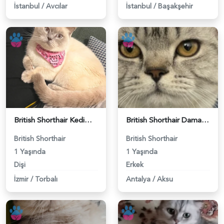
İstanbul
/
Avcılar
İstanbul
/
Başakşehir
British Shorthair Kedime Eş Arıyorum - 118984649
British Shorthair Damadımıza Gelin Arıyoruz - 118984627
British Shorthair
British Shorthair
1 Yaşında
1 Yaşında
Dişi
Erkek
İzmir
/
Torbalı
Antalya
/
Aksu