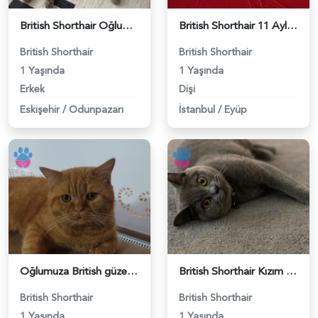
British Shorthair Oğlumuza eş arıyoruz - 118984638
British Shorthair 11 Aylık Kızım Eş Arıyor - 118984640
British Shorthair
British Shorthair
1 Yaşında
1 Yaşında
Erkek
Dişi
Eskişehir
/
Odunpazarı
İstanbul
/
Eyüp
Oğlumuza British güzel dişi arıyoruz - 118984620
British Shorthair Kızım Mila'ya eş arıyorum - 118984614
British Shorthair
British Shorthair
1 Yaşında
1 Yaşında