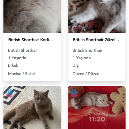
British Shorthair Kedimize eş arıyoruz - 118984628
British Shorthair Güzel kızımıza eş arıyoruz - 118984633
British Shorthair
British Shorthair
1 Yaşında
1 Yaşında
Erkek
Dişi
Manisa
/
Salihli
Düzce
/
Düzce