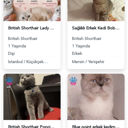
British Shorthair Lady kociş arıyor - 118984656
Sağlıklı Erkek Kedi Bobi’ye Eş Aranıyor - 118984657
British Shorthair
British Shorthair
1 Yaşında
1 Yaşında
Dişi
Erkek
İstanbul
/
Küçükçekmece
Mersin
/
Yenişehir
British Shorthair Ponçiğim Eş Arıyor - 118984654
Blue point erkek kedimize dişi eş arıyoruz - 118984655