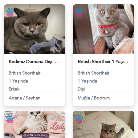
Kedimiz Dumana Dişi Eş arıyoruz - 118984658
British Shorthair 1 Yaşında Eş Arıyor - 118984662
British Shorthair
British Shorthair
1 Yaşında
1 Yaşında
Erkek
Dişi
Adana
/
Seyhan
Muğla
/
Bodrum