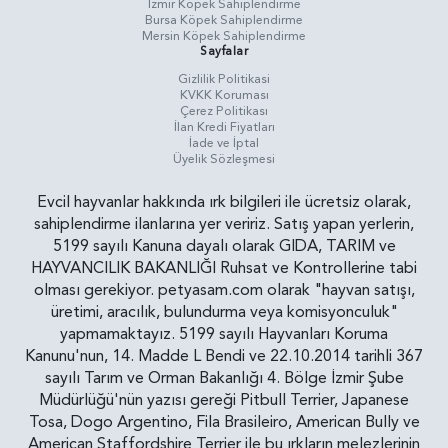
İzmir Köpek Sahiplendirme
Bursa Köpek Sahiplendirme
Mersin Köpek Sahiplendirme
Sayfalar
Gizlilik Politikasi
KVKK Koruması
Çerez Politikası
İlan Kredi Fiyatları
İade ve İptal
Üyelik Sözleşmesi
Evcil hayvanlar hakkında ırk bilgileri ile ücretsiz olarak,
sahiplendirme ilanlarına yer veririz. Satış yapan yerlerin,
5199 sayılı Kanuna dayalı olarak GIDA, TARIM ve
HAYVANCILIK BAKANLIĞI Ruhsat ve Kontrollerine tabi
olması gerekiyor. petyasam.com olarak "hayvan satışı,
üretimi, aracılık, bulundurma veya komisyonculuk"
yapmamaktayız. 5199 sayılı Hayvanları Koruma
Kanunu'nun, 14. Madde L Bendi ve 22.10.2014 tarihli 367
sayılı Tarım ve Orman Bakanlığı 4. Bölge İzmir Şube
Müdürlüğü'nün yazısı gereği Pitbull Terrier, Japanese
Tosa, Dogo Argentino, Fila Brasileiro, American Bully ve
American Staffordshire Terrier ile bu ırkların melezlerinin