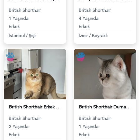
British Shorthair
British Shorthair
1 Yaşında
4 Yaşında
Erkek
Erkek
İstanbul
/
Şişli
İzmir
/
Bayraklı
British Shorthair Erkek Kızgınlıkta - 118984651
British Shorthair Duma Eş Arıyorum - 118984650
British Shorthair
British Shorthair
2 Yaşında
1 Yaşında
Erkek
Erkek