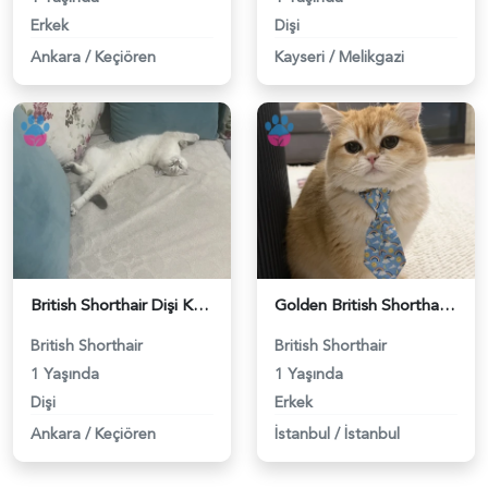
Erkek
Dişi
Ankara
/
Keçiören
Kayseri
/
Melikgazi
British Shorthair Dişi Kedim Eş Arıyor - 118984618
Golden British Shorthair 1 Yaşında Eş Arıyor - 118984604
British Shorthair
British Shorthair
1 Yaşında
1 Yaşında
Dişi
Erkek
Ankara
/
Keçiören
İstanbul
/
İstanbul