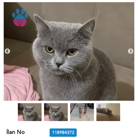
İlan No
118984372