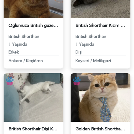
Oğlumuza British güzel dişi arıyoruz - 118984620
British Shorthair Kızım Mila'ya eş arıyorum - 118984614
British Shorthair
British Shorthair
1 Yaşında
1 Yaşında
Erkek
Dişi
Ankara
/
Keçiören
Kayseri
/
Melikgazi
British Shorthair Dişi Kedim Eş Arıyor - 118984618
Golden British Shorthair 1 Yaşında Eş Arıyor - 118984604