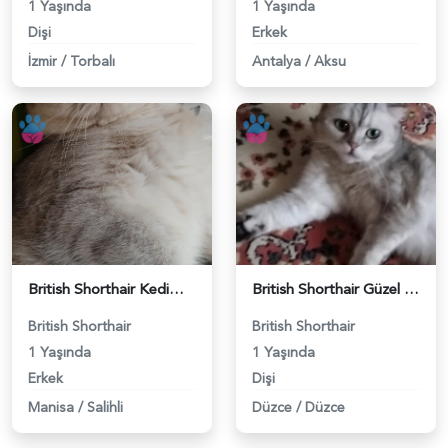
1 Yaşında
1 Yaşında
Dişi
Erkek
İzmir
/
Torbalı
Antalya
/
Aksu
British Shorthair Kedimize eş arıyoruz - 118984628
British Shorthair Güzel kızımıza eş arıyoruz - 118984633
British Shorthair
British Shorthair
1 Yaşında
1 Yaşında
Erkek
Dişi
Manisa
/
Salihli
Düzce
/
Düzce