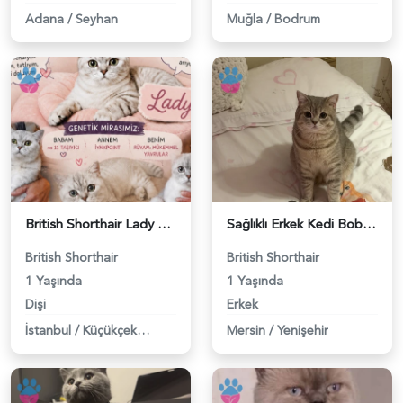
Adana
/
Seyhan
Muğla
/
Bodrum
British Shorthair Lady kociş arıyor - 118984656
Sağlıklı Erkek Kedi Bobi’ye Eş Aranıyor - 118984657
British Shorthair
British Shorthair
1 Yaşında
1 Yaşında
Dişi
Erkek
İstanbul
/
Küçükçekmece
Mersin
/
Yenişehir