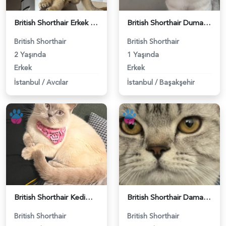
British Shorthair Erkek Kızgınlıkta - 118984651
British Shorthair Duma Eş Arıyorum - 118984650
British Shorthair
British Shorthair
2 Yaşında
1 Yaşında
Erkek
Erkek
İstanbul
/
Avcılar
İstanbul
/
Başakşehir
British Shorthair Kedime Eş Arıyorum - 118984649
British Shorthair Damadımıza Gelin Arıyoruz - 118984627
British Shorthair
British Shorthair