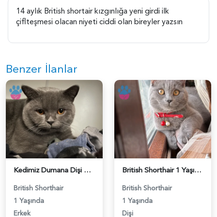
14 aylık British shortair kızgınlığa yeni girdi ilk
çiflteşmesi olacan niyeti ciddi olan bireyler yazsın
Benzer İlanlar
Kedimiz Dumana Dişi Eş arıyoruz - 118984658
British Shorthair 1 Yaşında Eş Arıyor - 118984662
British Shorthair
British Shorthair
1 Yaşında
1 Yaşında
Erkek
Dişi