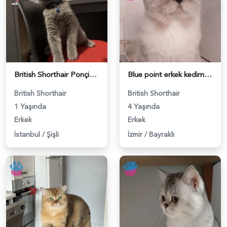
British Shorthair Ponçiğim Eş Arıyor - 118984654
Blue point erkek kedimize dişi eş arıyoruz - 118984655
British Shorthair
British Shorthair
1 Yaşında
4 Yaşında
Erkek
Erkek
İstanbul
/
Şişli
İzmir
/
Bayraklı