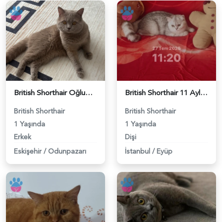
British Shorthair Oğlumuza eş arıyoruz - 118984638
British Shorthair 11 Aylık Kızım Eş Arıyor - 118984640
British Shorthair
British Shorthair
1 Yaşında
1 Yaşında
Erkek
Dişi
Eskişehir
/
Odunpazarı
İstanbul
/
Eyüp