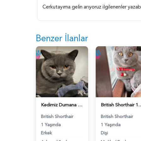
Cerkutayıma gelin arıyoruz ilgilenenler yazabi
Benzer İlanlar
Kedimiz Dumana Dişi Eş arıyoruz - 118984658
British Shorthair 1 Yaşında E
British Shorthair
British Shorthair
1 Yaşında
1 Yaşında
Erkek
Dişi