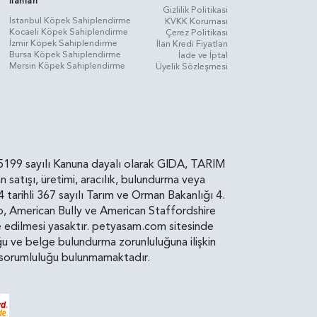
İlanları
Gizlilik Politikasi
İstanbul Köpek Sahiplendirme
KVKK Koruması
Kocaeli Köpek Sahiplendirme
Çerez Politikası
İzmir Köpek Sahiplendirme
İlan Kredi Fiyatları
Bursa Köpek Sahiplendirme
İade ve İptal
Mersin Köpek Sahiplendirme
Üyelik Sözleşmesi
rin, 5199 sayılı Kanuna dayalı olarak GIDA, TARIM
atışı, üretimi, aracılık, bulundurma veya
arihli 367 sayılı Tarım ve Orman Bakanlığı 4.
ro, American Bully ve American Staffordshire
diye edilmesi yasaktır. petyasam.com sitesinde
uluğu ve belge bulundurma zorunluluğuna ilişkin
bir sorumluluğu bulunmamaktadır.