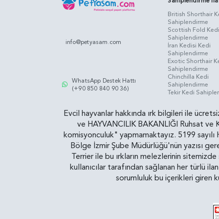
Sahiplendirme İla
British Shorthair K
Sahiplendirme
Scottish Fold Ked
Sahiplendirme
info@petyasam.com
İran Kedisi Kedi
Sahiplendirme
Exotic Shorthair K
Sahiplendirme
Chinchilla Kedi
WhatsApp Destek Hattı
Sahiplendirme
(+90 850 840 90 36)
Tekir Kedi Sahipl
Evcil hayvanlar hakkında ırk bilgileri ile ücret
ve HAYVANCILIK BAKANLIĞI Ruhsat ve Kontr
komisyonculuk" yapmamaktayız. 5199 sayılı Ha
Bölge İzmir Şube Müdürlüğü'nün yazısı gereğ
Terrier ile bu ırkların melezlerinin sitemizd
kullanıcılar tarafından sağlanan her türlü ila
sorumluluk bu içerikleri giren 