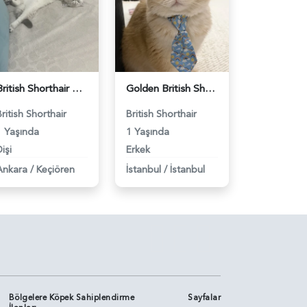
British Shorthair Dişi Kedim Eş Arıyor - 118984618
Golden British Shorthair 1 Yaşında Eş Arıyor - 118984604
British Shorthair
British Shorthair
1 Yaşında
1 Yaşında
işi
Erkek
Ankara
/
Keçiören
İstanbul
/
İstanbul
Bölgelere Köpek Sahiplendirme
Sayfalar