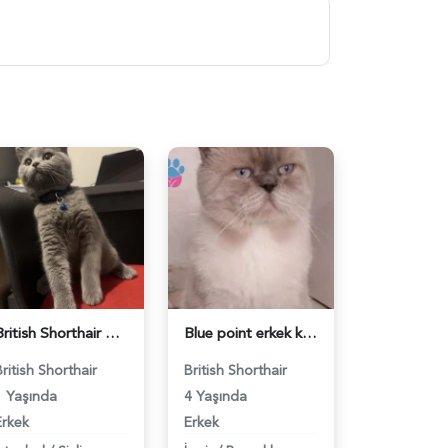
British Shorthair Ponçiğim Eş Arıyor - 118984654
Blue point erkek kedimize dişi eş arıyoruz - 118984655
British Shorthair
British Shorthair
1 Yaşında
4 Yaşında
Erkek
Erkek