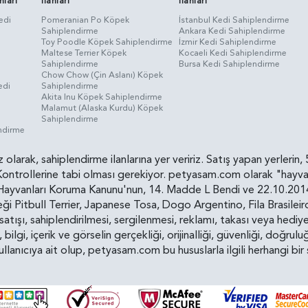
nları
İlanları
İlanları
edi
Pomeranian Po Köpek
İstanbul Kedi Sahiplendirme
Sahiplendirme
Ankara Kedi Sahiplendirme
i
Toy Poodle Köpek Sahiplendirme
İzmir Kedi Sahiplendirme
Maltese Terrier Köpek
Kocaeli Kedi Sahiplendirme
Sahiplendirme
Bursa Kedi Sahiplendirme
Chow Chow (Çin Aslanı) Köpek
edi
Sahiplendirme
Akita Inu Köpek Sahiplendirme
Malamut (Alaska Kurdu) Köpek
Sahiplendirme
endirme
siz olarak, sahiplendirme ilanlarına yer veririz. Satış yapan yerle
ollerine tabi olması gerekiyor. petyasam.com olarak "hayvan s
yvanları Koruma Kanunu'nun, 14. Madde L Bendi ve 22.10.2014 t
i Pitbull Terrier, Japanese Tosa, Dogo Argentino, Fila Brasilei
e satışı, sahiplendirilmesi, sergilenmesi, reklamı, takası veya he
n, bilgi, içerik ve görselin gerçekliği, orijinalliği, güvenliği, doğr
kullanıcıya ait olup, petyasam.com bu hususlarla ilgili herhangi 