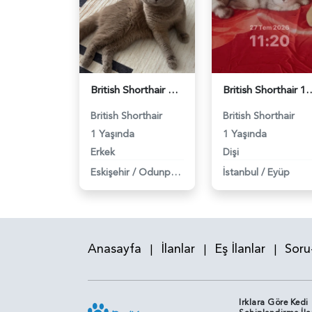
British Shorthair Oğlumuza eş arıyoruz - 118984638
British Shorthair 11 Aylık Kızım
British Shorthair
British Shorthair
1 Yaşında
1 Yaşında
Erkek
Dişi
Eskişehir
/
Odunpazarı
İstanbul
/
Eyüp
Anasayfa
İlanlar
Eş İlanlar
Soru
|
|
|
Irklara Göre Kedi