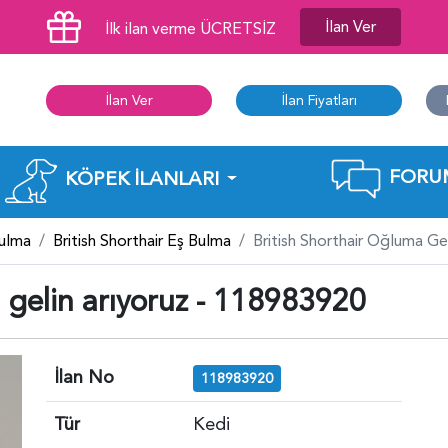
İlan Ver
İlk ilan verme ÜCRETSİZ
İlan Ver
İlan Fiyatları
FORU
KÖPEK İLANLARI
Bulma
British Shorthair Eş Bulma
British Shorthair Oğluma Ge
 gelin arıyoruz - 118983920
İlan No
118983920
Tür
Kedi