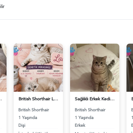
lir
ş Arıyor - 118984662
British Shorthair Lady kociş arıyor - 118984656
Sağlıklı Erkek Kedi Bobi’ye Eş Aranıyor - 118984657
British Shorthair
British Shorthair
1 Yaşında
1 Yaşında
Dişi
Erkek