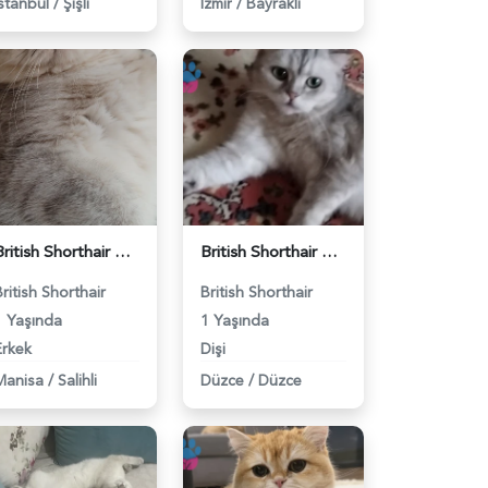
İstanbul
/
Şişli
İzmir
/
Bayraklı
British Shorthair Kedimize eş arıyoruz - 118984628
British Shorthair Güzel kızımıza eş arıyoruz - 118984633
British Shorthair
British Shorthair
1 Yaşında
1 Yaşında
Erkek
Dişi
Manisa
/
Salihli
Düzce
/
Düzce