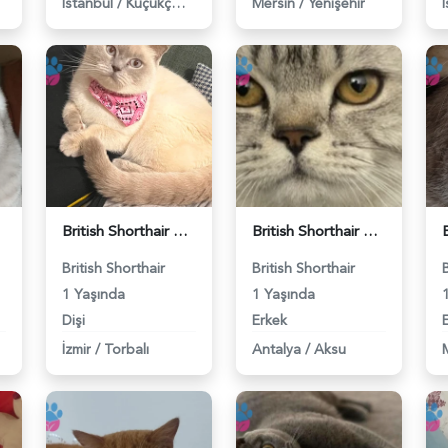
İstanbul
/
Küçükçekmece
Mersin
/
Yenişehir
British Shorthair Kedime Eş Arıyorum - 118984649
British Shorthair Damadımıza Gelin Arıyoruz - 118984627
British Shorthair
British Shorthair
1 Yaşında
1 Yaşında
Dişi
Erkek
İzmir
/
Torbalı
Antalya
/
Aksu