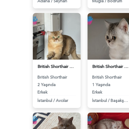
Adana
/
Seyhan
Muğla
/
Bodrum
British Shorthair Erkek Kızgınlıkta - 118984651
British Shorthair Duma Eş Arıyorum - 118984650
British Shorthair
British Shorthair
2 Yaşında
1 Yaşında
Erkek
Erkek
İstanbul
/
Avcılar
İstanbul
/
Başakşehir