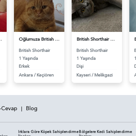
 Eş Arıyor - 118984640
Oğlumuza British güzel dişi arıyoruz - 118984620
British Shorthair Kızım Mila'ya eş arıyorum - 118984614
British Shorthair
British Shorthair
1 Yaşında
1 Yaşında
Erkek
Dişi
D
Ankara
/
Keçiören
Kayseri
/
Melikgazi
-Cevap
Blog
|
Irklara Göre Köpek Sahiplendirme
Bölgelere Kedi Sahiplendirme