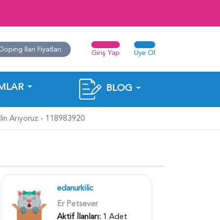
Doping İlan Fiyatları
Giriş Yap
Üye Ol
MLAR
BLOG
lin Arıyoruz - 118983920
edanurkilic
Er Petsever
Aktif İlanları:
1 Adet