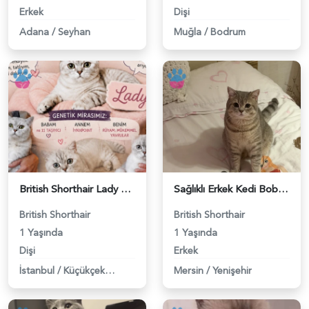
Erkek
Dişi
Adana
/
Seyhan
Muğla
/
Bodrum
British Shorthair Lady kociş arıyor - 118984656
Sağlıklı Erkek Kedi Bobi’ye Eş Aranıyor - 118984657
British Shorthair
British Shorthair
1 Yaşında
1 Yaşında
Dişi
Erkek
İstanbul
/
Küçükçekmece
Mersin
/
Yenişehir