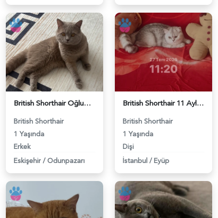
British Shorthair Oğlumuza eş arıyoruz - 118984638
British Shorthair 11 Aylık Kızım Eş Arıyor - 118984640
British Shorthair
British Shorthair
1 Yaşında
1 Yaşında
Erkek
Dişi
Eskişehir
/
Odunpazarı
İstanbul
/
Eyüp