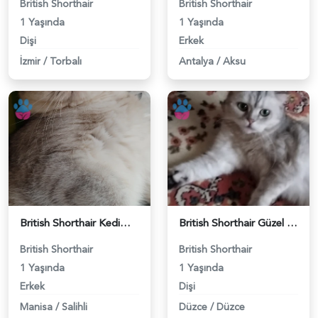
British Shorthair
British Shorthair
1 Yaşında
1 Yaşında
Dişi
Erkek
İzmir
/
Torbalı
Antalya
/
Aksu
British Shorthair Kedimize eş arıyoruz - 118984628
British Shorthair Güzel kızımıza eş arıyoruz - 118984633
British Shorthair
British Shorthair
1 Yaşında
1 Yaşında
Erkek
Dişi
Manisa
/
Salihli
Düzce
/
Düzce