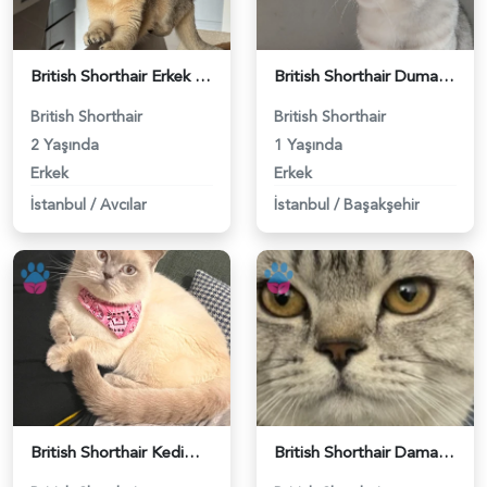
British Shorthair Erkek Kızgınlıkta - 118984651
British Shorthair Duma Eş Arıyorum - 118984650
British Shorthair
British Shorthair
2 Yaşında
1 Yaşında
Erkek
Erkek
İstanbul
/
Avcılar
İstanbul
/
Başakşehir
British Shorthair Kedime Eş Arıyorum - 118984649
British Shorthair Damadımıza Gelin Arıyoruz - 118984627