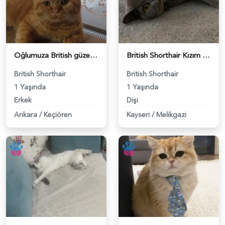
Oğlumuza British güzel dişi arıyoruz - 118984620
British Shorthair Kızım Mila'ya eş arıyorum - 118984614
British Shorthair
British Shorthair
1 Yaşında
1 Yaşında
Erkek
Dişi
Ankara
/
Keçiören
Kayseri
/
Melikgazi