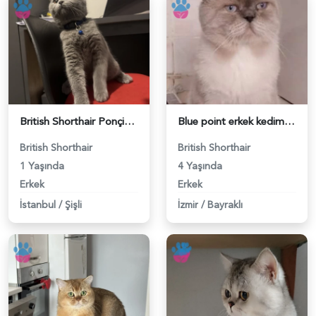
British Shorthair Ponçiğim Eş Arıyor - 118984654
Blue point erkek kedimize dişi eş arıyoruz - 118984655
British Shorthair
British Shorthair
1 Yaşında
4 Yaşında
Erkek
Erkek
İstanbul
/
Şişli
İzmir
/
Bayraklı