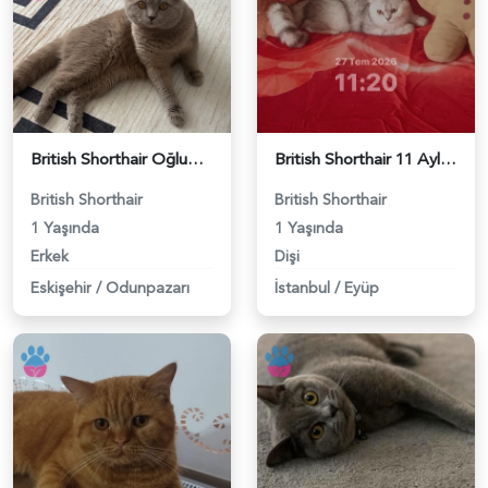
British Shorthair Oğlumuza eş arıyoruz - 118984638
British Shorthair 11 Aylık Kızım Eş Arıyor - 118984640
British Shorthair
British Shorthair
1 Yaşında
1 Yaşında
Erkek
Dişi
Eskişehir
/
Odunpazarı
İstanbul
/
Eyüp