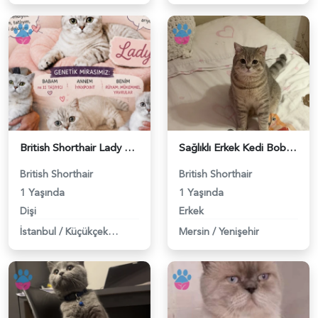
British Shorthair Lady kociş arıyor - 118984656
Sağlıklı Erkek Kedi Bobi’ye Eş Aranıyor - 118984657
British Shorthair
British Shorthair
1 Yaşında
1 Yaşında
Dişi
Erkek
İstanbul
/
Küçükçekmece
Mersin
/
Yenişehir