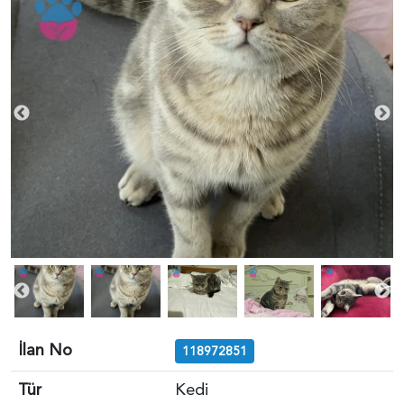
İlan No
118972851
Tür
Kedi