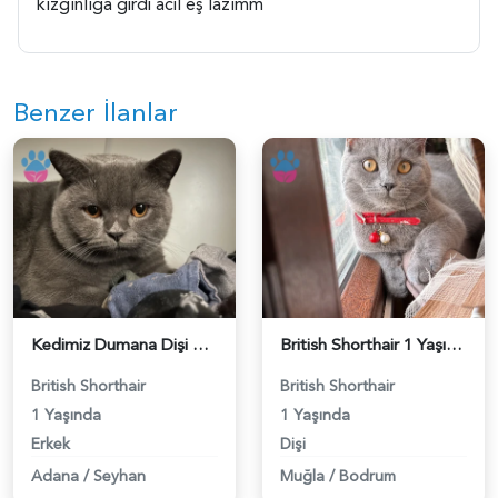
kızgınlığa girdi acil eş lazımm
Benzer İlanlar
Kedimiz Dumana Dişi Eş arıyoruz - 118984658
British Shorthair 1 Yaşında Eş Arıyor - 118984662
British Shorthair
British Shorthair
1 Yaşında
1 Yaşında
Erkek
Dişi
Adana
/
Seyhan
Muğla
/
Bodrum