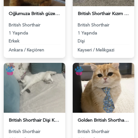
Oğlumuza British güzel dişi arıyoruz - 118984620
British Shorthair Kızım Mila'ya eş arıyorum - 118984614
British Shorthair
British Shorthair
1 Yaşında
1 Yaşında
Erkek
Dişi
Ankara
/
Keçiören
Kayseri
/
Melikgazi
British Shorthair Dişi Kedim Eş Arıyor - 118984618
Golden British Shorthair 1 Yaşında Eş Arıyor - 118984604
British Shorthair
British Shorthair