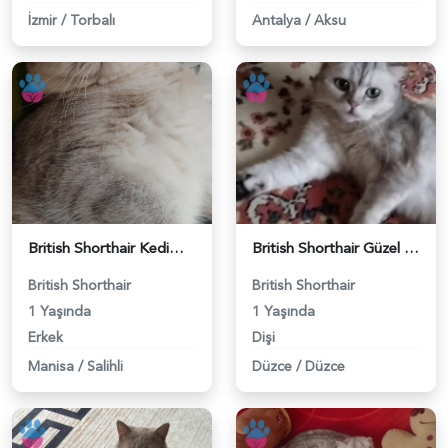
İzmir
/
Torbalı
Antalya
/
Aksu
British Shorthair Kedimize eş arıyoruz - 118984628
British Shorthair Güzel kızımıza eş arıyoruz - 118984633
British Shorthair
British Shorthair
1 Yaşında
1 Yaşında
Erkek
Dişi
Manisa
/
Salihli
Düzce
/
Düzce