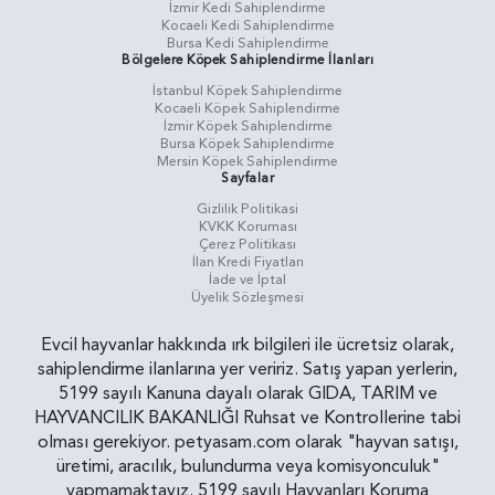
İzmir Kedi Sahiplendirme
Kocaeli Kedi Sahiplendirme
Bursa Kedi Sahiplendirme
Bölgelere Köpek Sahiplendirme İlanları
İstanbul Köpek Sahiplendirme
Kocaeli Köpek Sahiplendirme
İzmir Köpek Sahiplendirme
Bursa Köpek Sahiplendirme
Mersin Köpek Sahiplendirme
Sayfalar
Gizlilik Politikasi
KVKK Koruması
Çerez Politikası
İlan Kredi Fiyatları
İade ve İptal
Üyelik Sözleşmesi
Evcil hayvanlar hakkında ırk bilgileri ile ücretsiz olarak,
sahiplendirme ilanlarına yer veririz. Satış yapan yerlerin,
5199 sayılı Kanuna dayalı olarak GIDA, TARIM ve
HAYVANCILIK BAKANLIĞI Ruhsat ve Kontrollerine tabi
olması gerekiyor. petyasam.com olarak "hayvan satışı,
üretimi, aracılık, bulundurma veya komisyonculuk"
yapmamaktayız. 5199 sayılı Hayvanları Koruma