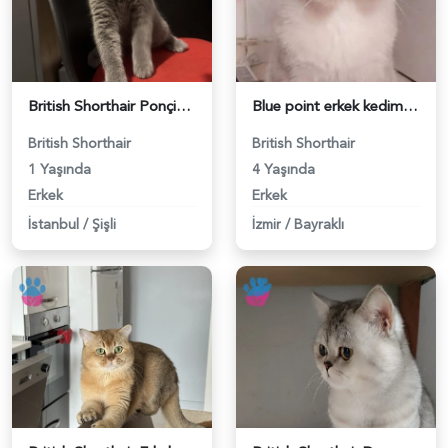
British Shorthair Ponçiğim Eş Arıyor - 118984654
Blue point erkek kedimize dişi eş arıyoruz - 118984655
British Shorthair
British Shorthair
1 Yaşında
4 Yaşında
Erkek
Erkek
İstanbul
/
Şişli
İzmir
/
Bayraklı