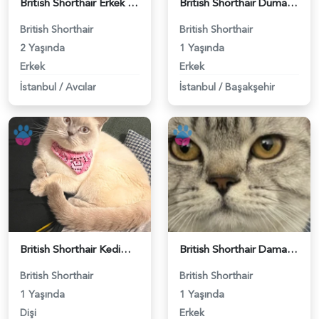
British Shorthair Erkek Kızgınlıkta - 118984651
British Shorthair Duma Eş Arıyorum - 118984650
British Shorthair
British Shorthair
2 Yaşında
1 Yaşında
Erkek
Erkek
İstanbul
/
Avcılar
İstanbul
/
Başakşehir
British Shorthair Kedime Eş Arıyorum - 118984649
British Shorthair Damadımıza Gelin Arıyoruz - 118984627
British Shorthair
British Shorthair
1 Yaşında
1 Yaşında
Dişi
Erkek