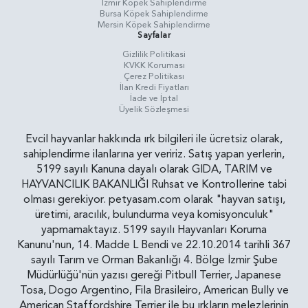
İzmir Köpek Sahiplendirme
Bursa Köpek Sahiplendirme
Mersin Köpek Sahiplendirme
Sayfalar
Gizlilik Politikasi
KVKK Koruması
Çerez Politikası
İlan Kredi Fiyatları
İade ve İptal
Üyelik Sözleşmesi
Evcil hayvanlar hakkında ırk bilgileri ile ücretsiz olarak,
sahiplendirme ilanlarına yer veririz. Satış yapan yerlerin,
5199 sayılı Kanuna dayalı olarak GIDA, TARIM ve
HAYVANCILIK BAKANLIĞI Ruhsat ve Kontrollerine tabi
olması gerekiyor. petyasam.com olarak "hayvan satışı,
üretimi, aracılık, bulundurma veya komisyonculuk"
yapmamaktayız. 5199 sayılı Hayvanları Koruma
Kanunu'nun, 14. Madde L Bendi ve 22.10.2014 tarihli 367
sayılı Tarım ve Orman Bakanlığı 4. Bölge İzmir Şube
Müdürlüğü'nün yazısı gereği Pitbull Terrier, Japanese
Tosa, Dogo Argentino, Fila Brasileiro, American Bully ve
American Staffordshire Terrier ile bu ırkların melezlerinin