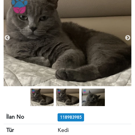
İlan No
118983985
Tür
Kedi