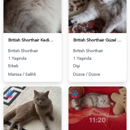
British Shorthair Kedimize eş arıyoruz - 118984628
British Shorthair Güzel kızımıza eş arıyoruz - 118984633
British Shorthair
British Shorthair
1 Yaşında
1 Yaşında
Erkek
Dişi
Manisa
/
Salihli
Düzce
/
Düzce