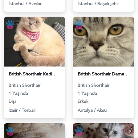
İstanbul
/
Avcılar
İstanbul
/
Başakşehir
British Shorthair Kedime Eş Arıyorum - 118984649
British Shorthair Damadımıza Gelin Arıyoruz - 118984627
British Shorthair
British Shorthair
1 Yaşında
1 Yaşında
Dişi
Erkek
İzmir
/
Torbalı
Antalya
/
Aksu