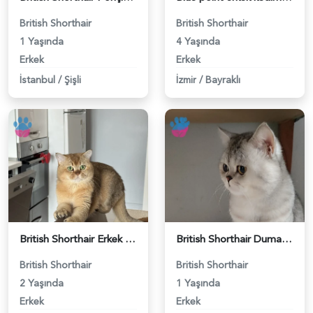
British Shorthair
British Shorthair
1 Yaşında
4 Yaşında
Erkek
Erkek
İstanbul
/
Şişli
İzmir
/
Bayraklı
British Shorthair Erkek Kızgınlıkta - 118984651
British Shorthair Duma Eş Arıyorum - 118984650
British Shorthair
British Shorthair
2 Yaşında
1 Yaşında
Erkek
Erkek