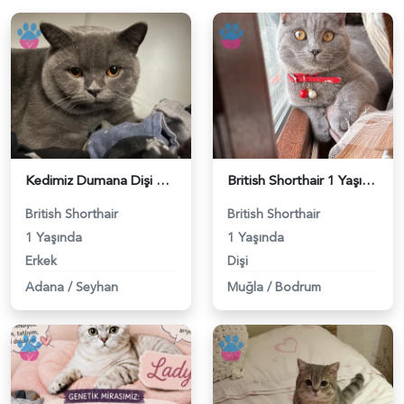
Kedimiz Dumana Dişi Eş arıyoruz - 118984658
British Shorthair 1 Yaşında Eş Arıyor - 118984662
British Shorthair
British Shorthair
1 Yaşında
1 Yaşında
Erkek
Dişi
Adana
/
Seyhan
Muğla
/
Bodrum