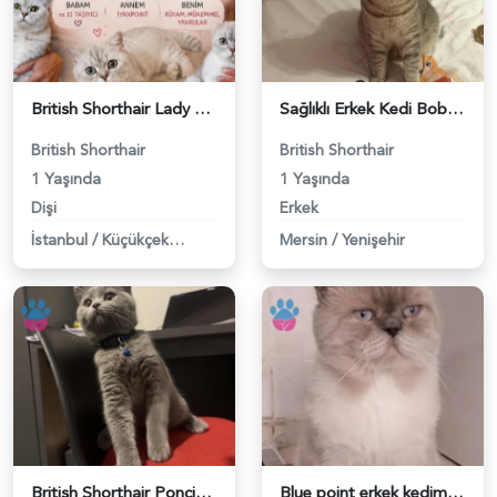
British Shorthair Lady kociş arıyor - 118984656
Sağlıklı Erkek Kedi Bobi’ye Eş Aranıyor - 118984657
British Shorthair
British Shorthair
1 Yaşında
1 Yaşında
Dişi
Erkek
İstanbul
/
Küçükçekmece
Mersin
/
Yenişehir
British Shorthair Ponçiğim Eş Arıyor - 118984654
Blue point erkek kedimize dişi eş arıyoruz - 118984655