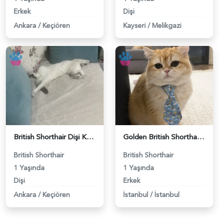
Erkek
Dişi
Ankara
/
Keçiören
Kayseri
/
Melikgazi
British Shorthair Dişi Kedim Eş Arıyor - 118984618
Golden British Shorthair 1 Yaşında Eş Arıyor - 118984604
British Shorthair
British Shorthair
1 Yaşında
1 Yaşında
Dişi
Erkek
Ankara
/
Keçiören
İstanbul
/
İstanbul