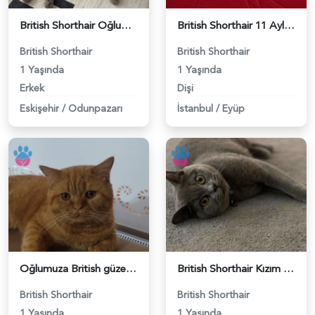
British Shorthair Oğlumuza eş arıyoruz - 118984638
British Shorthair 11 Aylık Kızım Eş Arıyor - 118984640
British Shorthair
British Shorthair
1 Yaşında
1 Yaşında
Erkek
Dişi
Eskişehir
/
Odunpazarı
İstanbul
/
Eyüp
Oğlumuza British güzel dişi arıyoruz - 118984620
British Shorthair Kızım Mila'ya eş arıyorum - 118984614
British Shorthair
British Shorthair
1 Yaşında
1 Yaşında