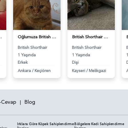
 Eş Arıyor - 118984640
Oğlumuza British güzel dişi arıyoruz - 118984620
British Shorthair Kızım Mila'ya eş arıyorum - 118984614
British Shorthair
British Shorthair
1 Yaşında
1 Yaşında
Erkek
Dişi
D
Ankara
/
Keçiören
Kayseri
/
Melikgazi
-Cevap
Blog
|
Irklara Göre Köpek Sahiplendirme
Bölgelere Kedi Sahiplendirme