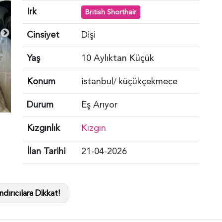
Irk
British Shorthair
Cinsiyet
Dişi
Yaş
10 Aylıktan Küçük
Konum
istanbul
küçükçekmece
/
Durum
Eş Arıyor
Kızgınlık
Kızgın
İlan Tarihi
21-04-2026
dırıcılara Dikkat!