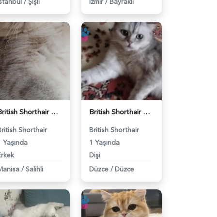
İstanbul
/
Şişli
İzmir
/
Bayraklı
British Shorthair Kedimize eş arıyoruz - 118984628
British Shorthair Güzel kızımıza eş arıyoruz - 118984633
British Shorthair
British Shorthair
1 Yaşında
1 Yaşında
Erkek
Dişi
Manisa
/
Salihli
Düzce
/
Düzce