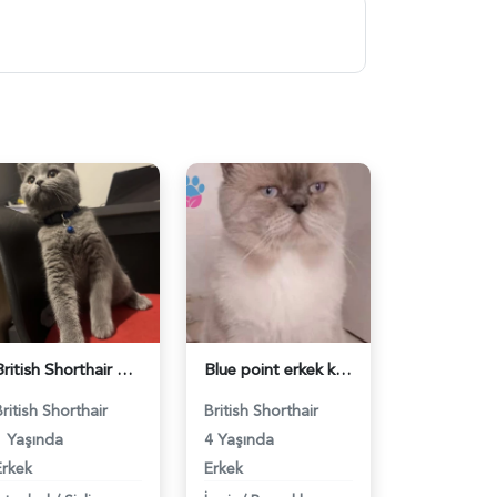
British Shorthair Ponçiğim Eş Arıyor - 118984654
Blue point erkek kedimize dişi eş arıyoruz - 118984655
British Shorthair
British Shorthair
1 Yaşında
4 Yaşında
Erkek
Erkek