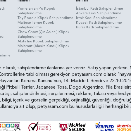
nları
İlanları
İlanları
edi
Pomeranian Po Köpek
İstanbul Kedi Sahiplendirme
Sahiplendirme
Ankara Kedi Sahiplendirme
i
Toy Poodle Köpek Sahiplendirme
İzmir Kedi Sahiplendirme
Maltese Terrier Köpek
Kocaeli Kedi Sahiplendirme
Sahiplendirme
Bursa Kedi Sahiplendirme
Chow Chow (Çin Aslanı) Köpek
edi
Sahiplendirme
Akita Inu Köpek Sahiplendirme
Malamut (Alaska Kurdu) Köpek
Sahiplendirme
endirme
siz olarak, sahiplendirme ilanlarına yer veririz. Satış yapan yerle
ollerine tabi olması gerekiyor. petyasam.com olarak "hayvan s
yvanları Koruma Kanunu'nun, 14. Madde L Bendi ve 22.10.2014 t
i Pitbull Terrier, Japanese Tosa, Dogo Argentino, Fila Brasilei
e satışı, sahiplendirilmesi, sergilenmesi, reklamı, takası veya he
n, bilgi, içerik ve görselin gerçekliği, orijinalliği, güvenliği, doğr
kullanıcıya ait olup, petyasam.com bu hususlarla ilgili herhangi 