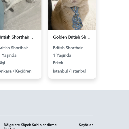
British Shorthair Dişi Kedim Eş Arıyor - 118984618
Golden British Shorthair 1 Yaşında Eş Arıyor - 118984604
British Shorthair
British Shorthair
1 Yaşında
1 Yaşında
işi
Erkek
Ankara
/
Keçiören
İstanbul
/
İstanbul
Bölgelere Köpek Sahiplendirme
Sayfalar