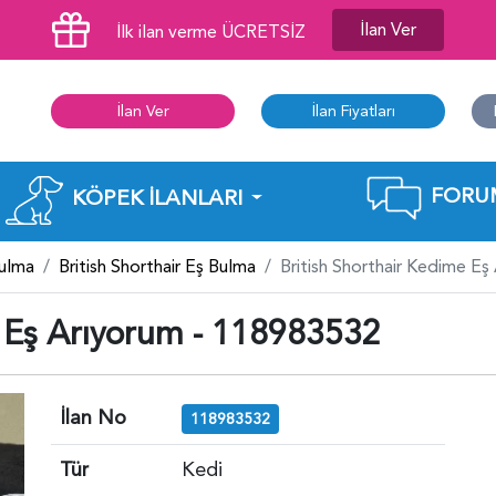
İlan Ver
İlk ilan verme ÜCRETSİZ
İlan Ver
İlan Fiyatları
FORU
KÖPEK İLANLARI
Bulma
British Shorthair Eş Bulma
British Shorthair Kedime E
e Eş Arıyorum - 118983532
İlan No
118983532
Tür
Kedi