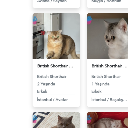
Adana
/
Seyhan
Muğla
/
Bodrum
British Shorthair Erkek Kızgınlıkta - 118984651
British Shorthair Duma Eş Arıyorum - 118984650
British Shorthair
British Shorthair
2 Yaşında
1 Yaşında
Erkek
Erkek
İstanbul
/
Avcılar
İstanbul
/
Başakşehir