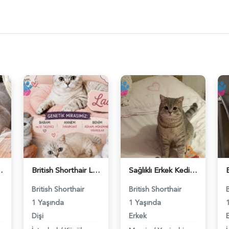
ş Arıyor - 118984662
British Shorthair Lady kociş arıyor - 118984656
Sağlıklı Erkek Kedi Bobi’ye Eş Aranıyor - 118984657
British Shorthair
British Shorthair
1 Yaşında
1 Yaşında
Dişi
Erkek