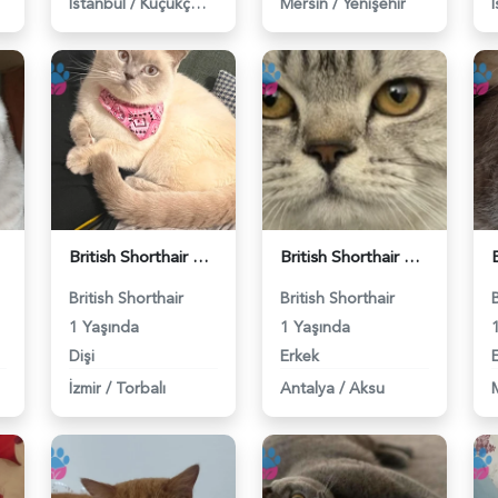
İstanbul
/
Küçükçekmece
Mersin
/
Yenişehir
British Shorthair Kedime Eş Arıyorum - 118984649
British Shorthair Damadımıza Gelin Arıyoruz - 118984627
British Shorthair
British Shorthair
1 Yaşında
1 Yaşında
Dişi
Erkek
İzmir
/
Torbalı
Antalya
/
Aksu