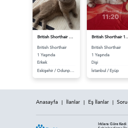
British Shorthair Oğlumuza eş arıyoruz - 118984638
British Shorthair 11 Aylık Kızım
British Shorthair
British Shorthair
1 Yaşında
1 Yaşında
Erkek
Dişi
Eskişehir
/
Odunpazarı
İstanbul
/
Eyüp
Anasayfa
İlanlar
Eş İlanlar
Soru
|
|
|
Irklara Göre Kedi