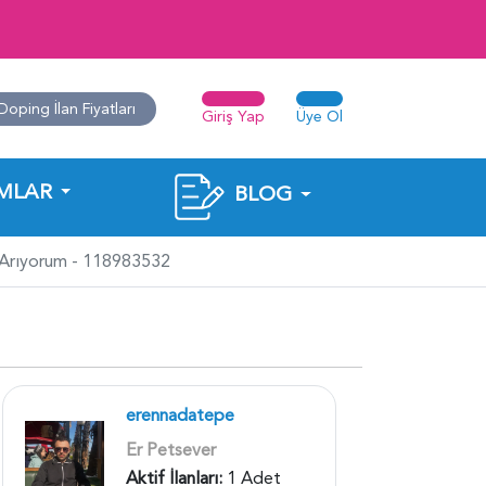
Doping İlan Fiyatları
Giriş Yap
Üye Ol
MLAR
BLOG
ş Arıyorum - 118983532
erennadatepe
Er Petsever
Aktif İlanları:
1 Adet