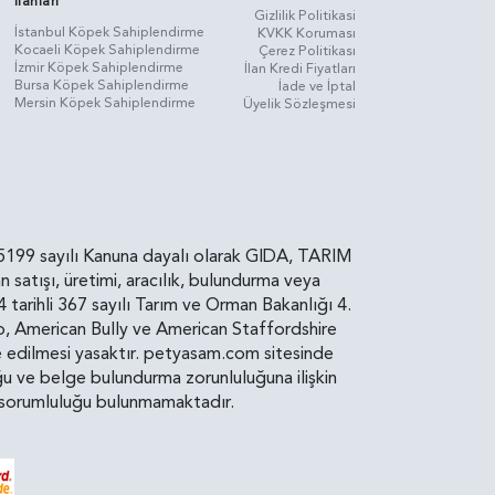
İlanları
Gizlilik Politikasi
İstanbul Köpek Sahiplendirme
KVKK Koruması
Kocaeli Köpek Sahiplendirme
Çerez Politikası
İzmir Köpek Sahiplendirme
İlan Kredi Fiyatları
Bursa Köpek Sahiplendirme
İade ve İptal
Mersin Köpek Sahiplendirme
Üyelik Sözleşmesi
rin, 5199 sayılı Kanuna dayalı olarak GIDA, TARIM
atışı, üretimi, aracılık, bulundurma veya
arihli 367 sayılı Tarım ve Orman Bakanlığı 4.
ro, American Bully ve American Staffordshire
diye edilmesi yasaktır. petyasam.com sitesinde
uluğu ve belge bulundurma zorunluluğuna ilişkin
bir sorumluluğu bulunmamaktadır.