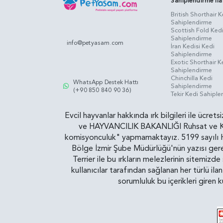
Sahiplendirme İla
British Shorthair K
Sahiplendirme
Scottish Fold Ked
Sahiplendirme
info@petyasam.com
İran Kedisi Kedi
Sahiplendirme
Exotic Shorthair K
Sahiplendirme
Chinchilla Kedi
WhatsApp Destek Hattı
Sahiplendirme
(+90 850 840 90 36)
Tekir Kedi Sahipl
Evcil hayvanlar hakkında ırk bilgileri ile ücret
ve HAYVANCILIK BAKANLIĞI Ruhsat ve Kontr
komisyonculuk" yapmamaktayız. 5199 sayılı Ha
Bölge İzmir Şube Müdürlüğü'nün yazısı gereğ
Terrier ile bu ırkların melezlerinin sitemizd
kullanıcılar tarafından sağlanan her türlü ila
sorumluluk bu içerikleri giren 