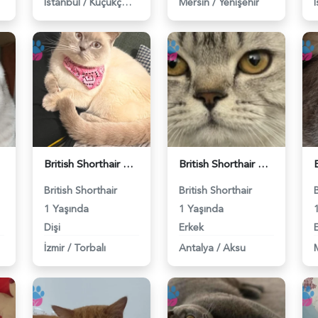
İstanbul
/
Küçükçekmece
Mersin
/
Yenişehir
British Shorthair Kedime Eş Arıyorum - 118984649
British Shorthair Damadımıza Gelin Arıyoruz - 118984627
British Shorthair
British Shorthair
1 Yaşında
1 Yaşında
Dişi
Erkek
İzmir
/
Torbalı
Antalya
/
Aksu