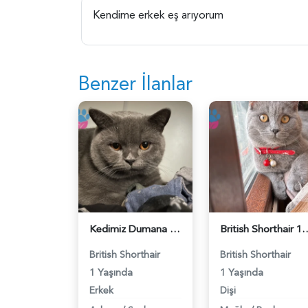
Kendime erkek eş arıyorum
Benzer İlanlar
Kedimiz Dumana Dişi Eş arıyoruz - 118984658
British Shorthair 1 Yaşında E
British Shorthair
British Shorthair
1 Yaşında
1 Yaşında
Erkek
Dişi