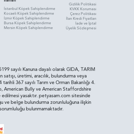
İlanları
Gizlilik Politikasi
İstanbul Köpek Sahiplendirme
KVKK Koruması
Kocaeli Köpek Sahiplendirme
Çerez Politikası
İzmir Köpek Sahiplendirme
İlan Kredi Fiyatları
Bursa Köpek Sahiplendirme
İade ve İptal
Mersin Köpek Sahiplendirme
Üyelik Sözleşmesi
rin, 5199 sayılı Kanuna dayalı olarak GIDA, TARIM
atışı, üretimi, aracılık, bulundurma veya
arihli 367 sayılı Tarım ve Orman Bakanlığı 4.
ro, American Bully ve American Staffordshire
diye edilmesi yasaktır. petyasam.com sitesinde
uluğu ve belge bulundurma zorunluluğuna ilişkin
bir sorumluluğu bulunmamaktadır.