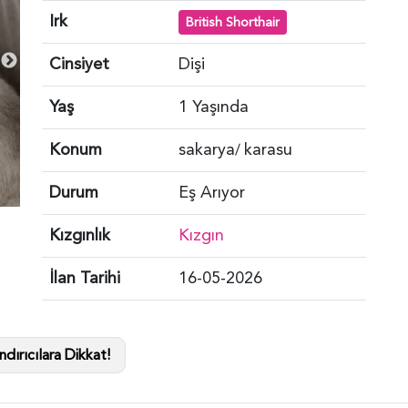
Irk
British Shorthair
Cinsiyet
Dişi
Yaş
1 Yaşında
Konum
sakarya
karasu
/
Durum
Eş Arıyor
Kızgınlık
Kızgın
İlan Tarihi
16-05-2026
dırıcılara Dikkat!