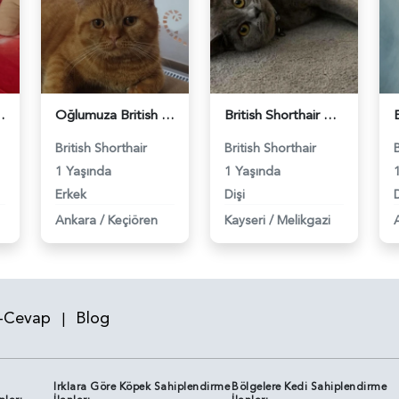
 Eş Arıyor - 118984640
Oğlumuza British güzel dişi arıyoruz - 118984620
British Shorthair Kızım Mila'ya eş arıyorum - 118984614
British Shorthair
British Shorthair
1 Yaşında
1 Yaşında
Erkek
Dişi
D
Ankara
/
Keçiören
Kayseri
/
Melikgazi
-Cevap
Blog
|
Irklara Göre Köpek Sahiplendirme
Bölgelere Kedi Sahiplendirme