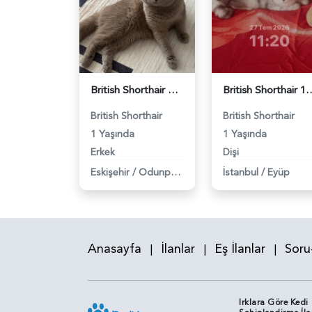
British Shorthair Oğlumuza eş arıyoruz - 118984638
British Shorthair 11 Aylık Kızım
British Shorthair
British Shorthair
1 Yaşında
1 Yaşında
Erkek
Dişi
Eskişehir
/
Odunpazarı
İstanbul
/
Eyüp
Anasayfa
İlanlar
Eş İlanlar
Soru
|
|
|
Irklara Göre Kedi