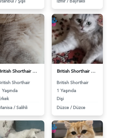
İstanbul
/
Şişli
İzmir
/
Bayraklı
British Shorthair Kedimize eş arıyoruz - 118984628
British Shorthair Güzel kızımıza eş arıyoruz - 118984633
British Shorthair
British Shorthair
1 Yaşında
1 Yaşında
Erkek
Dişi
Manisa
/
Salihli
Düzce
/
Düzce