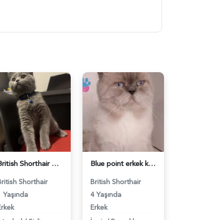
British Shorthair Ponçiğim Eş Arıyor - 118984654
Blue point erkek kedimize dişi eş arıyoruz - 118984655
British Shorthair
British Shorthair
1 Yaşında
4 Yaşında
Erkek
Erkek