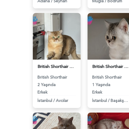
Adana
/
Seyhan
Muğla
/
Bodrum
British Shorthair Erkek Kızgınlıkta - 118984651
British Shorthair Duma Eş Arıyorum - 118984650
British Shorthair
British Shorthair
2 Yaşında
1 Yaşında
Erkek
Erkek
İstanbul
/
Avcılar
İstanbul
/
Başakşehir