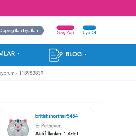
Doping İlan Fiyatları
Giriş Yap
Üye Ol
MLAR
BLOG
Arıyorum - 118983839
britishshorthair5454
Er Petsever
Aktif İlanları:
1 Adet