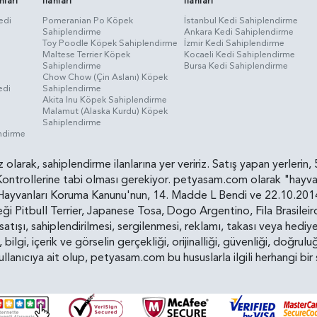
nları
İlanları
İlanları
edi
Pomeranian Po Köpek
İstanbul Kedi Sahiplendirme
Sahiplendirme
Ankara Kedi Sahiplendirme
i
Toy Poodle Köpek Sahiplendirme
İzmir Kedi Sahiplendirme
Maltese Terrier Köpek
Kocaeli Kedi Sahiplendirme
Sahiplendirme
Bursa Kedi Sahiplendirme
Chow Chow (Çin Aslanı) Köpek
edi
Sahiplendirme
Akita Inu Köpek Sahiplendirme
Malamut (Alaska Kurdu) Köpek
Sahiplendirme
endirme
siz olarak, sahiplendirme ilanlarına yer veririz. Satış yapan yerle
ollerine tabi olması gerekiyor. petyasam.com olarak "hayvan s
yvanları Koruma Kanunu'nun, 14. Madde L Bendi ve 22.10.2014 t
i Pitbull Terrier, Japanese Tosa, Dogo Argentino, Fila Brasilei
e satışı, sahiplendirilmesi, sergilenmesi, reklamı, takası veya he
n, bilgi, içerik ve görselin gerçekliği, orijinalliği, güvenliği, doğr
kullanıcıya ait olup, petyasam.com bu hususlarla ilgili herhangi 