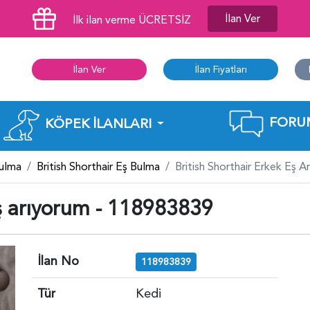
İlan Ver
İlk ilan verme ÜCRETSİZ
İlan Ver
İlan Fiyatları
FORU
KÖPEK İLANLARI
Bulma
British Shorthair Eş Bulma
British Shorthair Erkek Eş 
eş arıyorum - 118983839
İlan No
118983839
Tür
Kedi