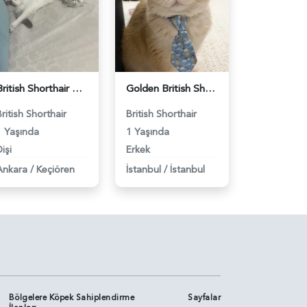
British Shorthair Dişi Kedim Eş Arıyor - 118984618
Golden British Shorthair 1 Yaşında Eş Arıyor - 118984604
British Shorthair
British Shorthair
1 Yaşında
1 Yaşında
işi
Erkek
Ankara
/
Keçiören
İstanbul
/
İstanbul
Bölgelere Köpek Sahiplendirme
Sayfalar