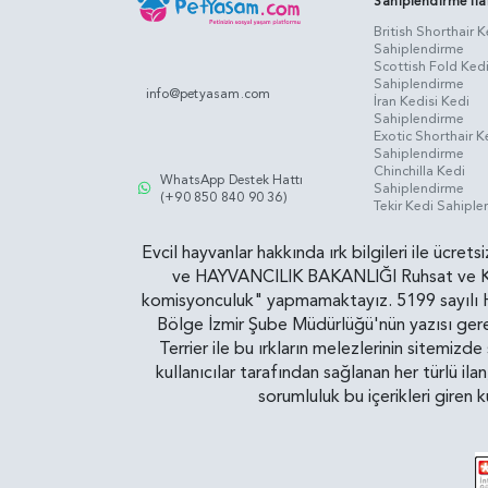
Sahiplendirme İla
British Shorthair K
Sahiplendirme
Scottish Fold Ked
Sahiplendirme
info@petyasam.com
İran Kedisi Kedi
Sahiplendirme
Exotic Shorthair K
Sahiplendirme
Chinchilla Kedi
WhatsApp Destek Hattı
Sahiplendirme
(+90 850 840 90 36)
Tekir Kedi Sahipl
Evcil hayvanlar hakkında ırk bilgileri ile ücret
ve HAYVANCILIK BAKANLIĞI Ruhsat ve Kontr
komisyonculuk" yapmamaktayız. 5199 sayılı Ha
Bölge İzmir Şube Müdürlüğü'nün yazısı gereğ
Terrier ile bu ırkların melezlerinin sitemizd
kullanıcılar tarafından sağlanan her türlü ila
sorumluluk bu içerikleri giren 