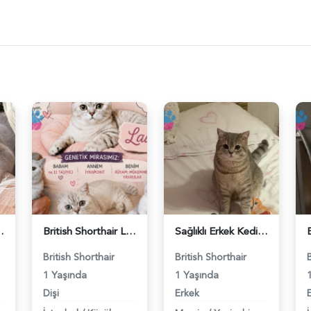
ş Arıyor - 118984662
British Shorthair Lady kociş arıyor - 118984656
Sağlıklı Erkek Kedi Bobi’ye Eş Aranıyor - 118984657
British Shorthair
British Shorthair
1 Yaşında
1 Yaşında
Dişi
Erkek