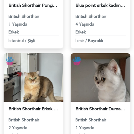
British Shorthair Ponçiğim Eş Arıyor - 118984654
Blue point erkek kedimize dişi eş arıyoruz - 118984655
British Shorthair
British Shorthair
1 Yaşında
4 Yaşında
Erkek
Erkek
İstanbul
/
Şişli
İzmir
/
Bayraklı
British Shorthair Erkek Kızgınlıkta - 118984651
British Shorthair Duma Eş Arıyorum - 118984650
British Shorthair
British Shorthair
2 Yaşında
1 Yaşında