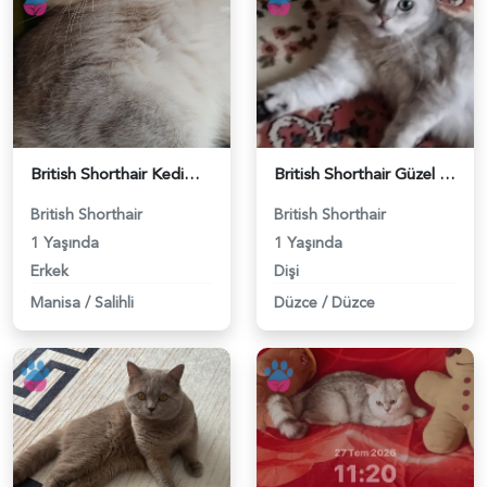
British Shorthair Kedimize eş arıyoruz - 118984628
British Shorthair Güzel kızımıza eş arıyoruz - 118984633
British Shorthair
British Shorthair
1 Yaşında
1 Yaşında
Erkek
Dişi
Manisa
/
Salihli
Düzce
/
Düzce