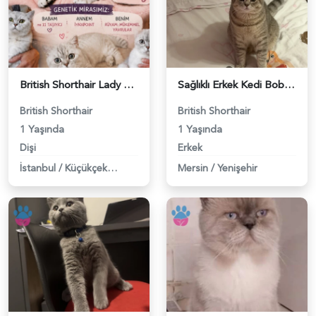
British Shorthair Lady kociş arıyor - 118984656
Sağlıklı Erkek Kedi Bobi’ye Eş Aranıyor - 118984657
British Shorthair
British Shorthair
1 Yaşında
1 Yaşında
Dişi
Erkek
İstanbul
/
Küçükçekmece
Mersin
/
Yenişehir