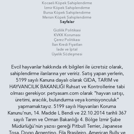
Kocaeli Köpek Sahiplendirme
İzmir Köpek Sahiplendirme
Bursa Köpek Sahiplendirme
Mersin Köpek Sahiplendirme
Sayfalar
Gizlilik Politikasi
KVKK Koruması
Çerez Politikası
İlan Kredi Fiyatları
İade ve İptal
Üyelik Sözleşmesi
Evcil hayvanlar hakkında ırk bilgileri ile ücretsiz olarak,
sahiplendirme ilanlarına yer veririz. Satış yapan yerlerin,
5199 sayılı Kanuna dayalı olarak GIDA, TARIM ve
HAYVANCILIK BAKANLIĞI Ruhsat ve Kontrollerine tabi
olması gerekiyor. petyasam.com olarak "hayvan satışı,
üretimi, aracılık, bulundurma veya komisyonculuk"
yapmamaktayız. 5199 sayılı Hayvanları Koruma
Kanunu'nun, 14. Madde L Bendi ve 22.10.2014 tarihli 367
sayılı Tarım ve Orman Bakanlığı 4. Bölge İzmir Şube
Müdürlüğü'nün yazısı gereği Pitbull Terrier, Japanese
Tosa, Dogo Argentino, Fila Brasileiro, American Bully ve