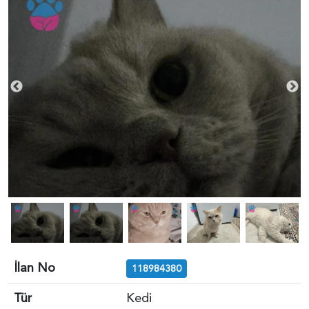
İlan No
118984380
Tür
Kedi