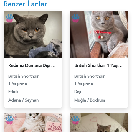
Benzer İlanlar
Kedimiz Dumana Dişi Eş arıyoruz - 118984658
British Shorthair 1 Yaşında Eş Arıyor - 118984662
British Shorthair
British Shorthair
1 Yaşında
1 Yaşında
Erkek
Dişi
Adana
/
Seyhan
Muğla
/
Bodrum