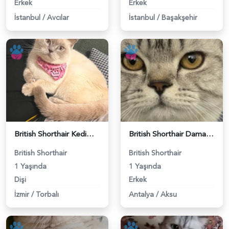
Erkek
Erkek
İstanbul
/
Avcılar
İstanbul
/
Başakşehir
British Shorthair Kedime Eş Arıyorum - 118984649
British Shorthair Damadımıza Gelin Arıyoruz - 118984627
British Shorthair
British Shorthair
1 Yaşında
1 Yaşında
Dişi
Erkek
İzmir
/
Torbalı
Antalya
/
Aksu