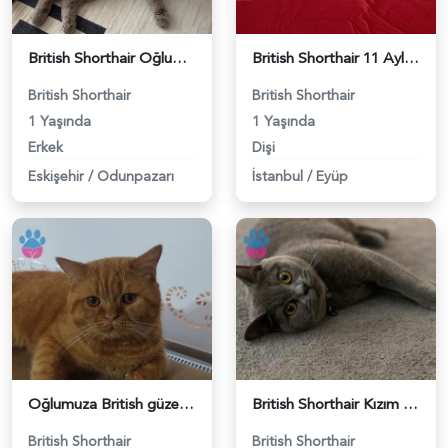
British Shorthair Oğlumuza eş arıyoruz - 118984638
British Shorthair 11 Aylık Kızım Eş Arıyor - 118984640
British Shorthair
British Shorthair
1 Yaşında
1 Yaşında
Erkek
Dişi
Eskişehir
/
Odunpazarı
İstanbul
/
Eyüp
Oğlumuza British güzel dişi arıyoruz - 118984620
British Shorthair Kızım Mila'ya eş arıyorum - 118984614
British Shorthair
British Shorthair