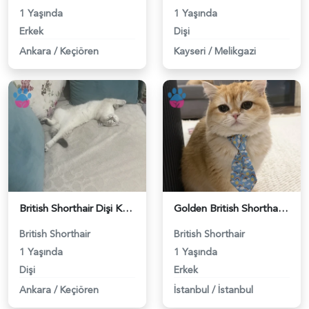
1 Yaşında
1 Yaşında
Erkek
Dişi
Ankara
/
Keçiören
Kayseri
/
Melikgazi
British Shorthair Dişi Kedim Eş Arıyor - 118984618
Golden British Shorthair 1 Yaşında Eş Arıyor - 118984604
British Shorthair
British Shorthair
1 Yaşında
1 Yaşında
Dişi
Erkek
Ankara
/
Keçiören
İstanbul
/
İstanbul