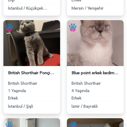
Dişi
Erkek
İstanbul
/
Küçükçekmece
Mersin
/
Yenişehir
British Shorthair Ponçiğim Eş Arıyor - 118984654
Blue point erkek kedimize dişi eş arıyoruz - 118984655
British Shorthair
British Shorthair
1 Yaşında
4 Yaşında
Erkek
Erkek
İstanbul
/
Şişli
İzmir
/
Bayraklı