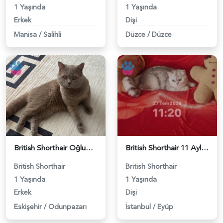
1 Yaşında
1 Yaşında
Erkek
Dişi
Manisa
/
Salihli
Düzce
/
Düzce
British Shorthair Oğlumuza eş arıyoruz - 118984638
British Shorthair 11 Aylık Kızım Eş Arıyor - 118984640
British Shorthair
British Shorthair
1 Yaşında
1 Yaşında
Erkek
Dişi
Eskişehir
/
Odunpazarı
İstanbul
/
Eyüp