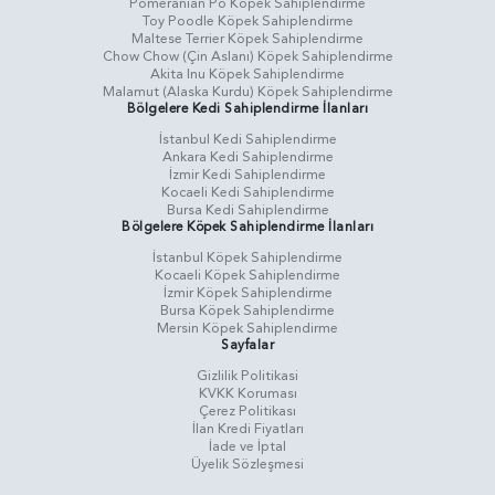
Pomeranian Po Köpek Sahiplendirme
Toy Poodle Köpek Sahiplendirme
Maltese Terrier Köpek Sahiplendirme
Chow Chow (Çin Aslanı) Köpek Sahiplendirme
Akita Inu Köpek Sahiplendirme
Malamut (Alaska Kurdu) Köpek Sahiplendirme
Bölgelere Kedi Sahiplendirme İlanları
İstanbul Kedi Sahiplendirme
Ankara Kedi Sahiplendirme
İzmir Kedi Sahiplendirme
Kocaeli Kedi Sahiplendirme
Bursa Kedi Sahiplendirme
Bölgelere Köpek Sahiplendirme İlanları
İstanbul Köpek Sahiplendirme
Kocaeli Köpek Sahiplendirme
İzmir Köpek Sahiplendirme
Bursa Köpek Sahiplendirme
Mersin Köpek Sahiplendirme
Sayfalar
Gizlilik Politikasi
KVKK Koruması
Çerez Politikası
İlan Kredi Fiyatları
İade ve İptal
Üyelik Sözleşmesi