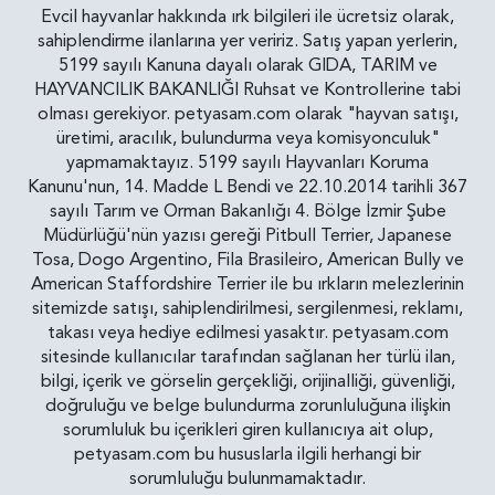
Evcil hayvanlar hakkında ırk bilgileri ile ücretsiz olarak,
sahiplendirme ilanlarına yer veririz. Satış yapan yerlerin,
5199 sayılı Kanuna dayalı olarak GIDA, TARIM ve
HAYVANCILIK BAKANLIĞI Ruhsat ve Kontrollerine tabi
olması gerekiyor. petyasam.com olarak "hayvan satışı,
üretimi, aracılık, bulundurma veya komisyonculuk"
yapmamaktayız. 5199 sayılı Hayvanları Koruma
Kanunu'nun, 14. Madde L Bendi ve 22.10.2014 tarihli 367
sayılı Tarım ve Orman Bakanlığı 4. Bölge İzmir Şube
Müdürlüğü'nün yazısı gereği Pitbull Terrier, Japanese
Tosa, Dogo Argentino, Fila Brasileiro, American Bully ve
American Staffordshire Terrier ile bu ırkların melezlerinin
sitemizde satışı, sahiplendirilmesi, sergilenmesi, reklamı,
takası veya hediye edilmesi yasaktır. petyasam.com
sitesinde kullanıcılar tarafından sağlanan her türlü ilan,
bilgi, içerik ve görselin gerçekliği, orijinalliği, güvenliği,
doğruluğu ve belge bulundurma zorunluluğuna ilişkin
sorumluluk bu içerikleri giren kullanıcıya ait olup,
petyasam.com bu hususlarla ilgili herhangi bir
sorumluluğu bulunmamaktadır.