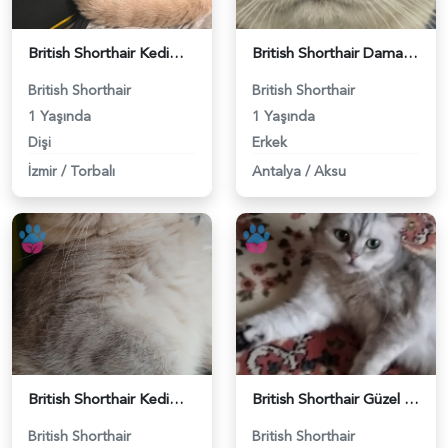
British Shorthair Kedime Eş Arıyorum - 118984649
British Shorthair Damadımıza Gelin Arıyoruz - 118984627
British Shorthair
British Shorthair
1 Yaşında
1 Yaşında
Dişi
Erkek
İzmir
/
Torbalı
Antalya
/
Aksu
British Shorthair Kedimize eş arıyoruz - 118984628
British Shorthair Güzel kızımıza eş arıyoruz - 118984633
British Shorthair
British Shorthair