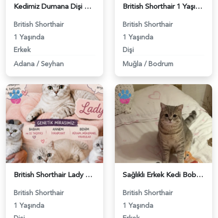
Kedimiz Dumana Dişi Eş arıyoruz - 118984658
British Shorthair 1 Yaşında Eş Arıyor - 118984662
British Shorthair
British Shorthair
1 Yaşında
1 Yaşında
Erkek
Dişi
Adana
/
Seyhan
Muğla
/
Bodrum
British Shorthair Lady kociş arıyor - 118984656
Sağlıklı Erkek Kedi Bobi’ye Eş Aranıyor - 118984657
British Shorthair
British Shorthair
1 Yaşında
1 Yaşında