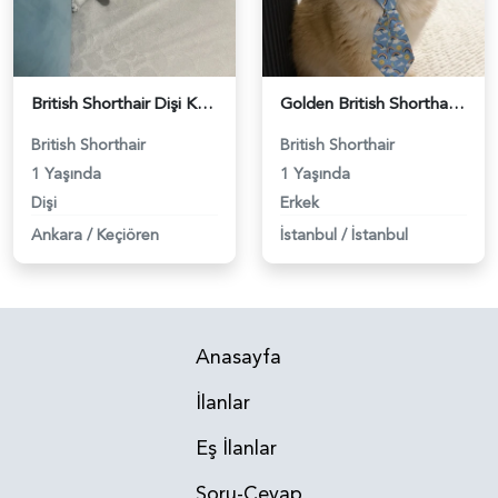
British Shorthair Dişi Kedim Eş Arıyor - 118984618
Golden British Shorthair 1 Yaşında Eş Arıyor - 118984604
British Shorthair
British Shorthair
1 Yaşında
1 Yaşında
Dişi
Erkek
Ankara
/
Keçiören
İstanbul
/
İstanbul
Anasayfa
İlanlar
Eş İlanlar
Soru-Cevap