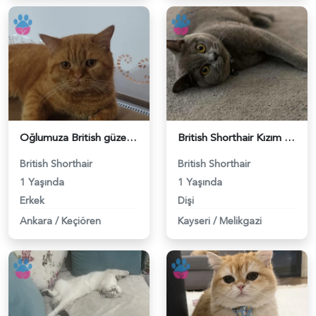
Oğlumuza British güzel dişi arıyoruz - 118984620
British Shorthair Kızım Mila'ya eş arıyorum - 118984614
British Shorthair
British Shorthair
1 Yaşında
1 Yaşında
Erkek
Dişi
Ankara
/
Keçiören
Kayseri
/
Melikgazi