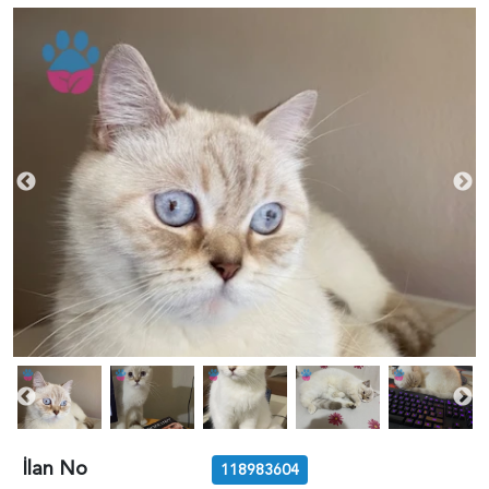
İlan No
118983604