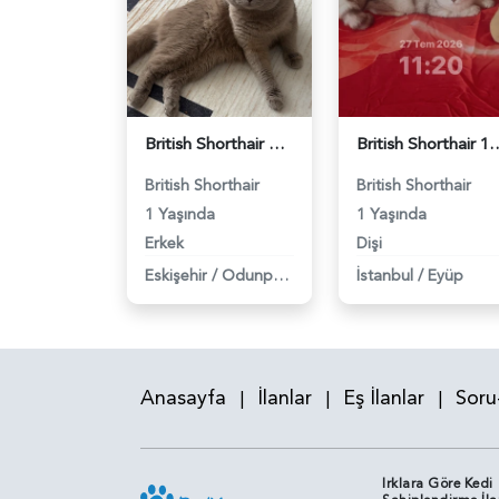
British Shorthair Oğlumuza eş arıyoruz - 118984638
British Shorthair 11 Aylık Kızım
British Shorthair
British Shorthair
1 Yaşında
1 Yaşında
Erkek
Dişi
Eskişehir
/
Odunpazarı
İstanbul
/
Eyüp
Anasayfa
İlanlar
Eş İlanlar
Soru
|
|
|
Irklara Göre Kedi