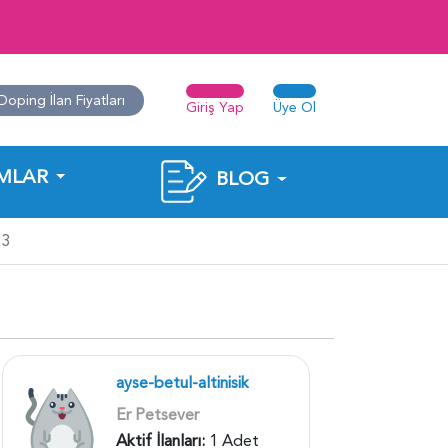
Doping İlan Fiyatları
Giriş Yap
Üye Ol
MLAR
BLOG
23
ayse-betul-altinisik
Er Petsever
Aktif İlanları:
1 Adet