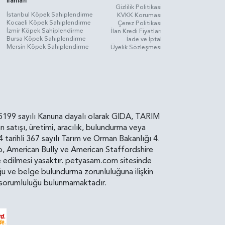
İlanları
Gizlilik Politikasi
İstanbul Köpek Sahiplendirme
KVKK Koruması
Kocaeli Köpek Sahiplendirme
Çerez Politikası
İzmir Köpek Sahiplendirme
İlan Kredi Fiyatları
Bursa Köpek Sahiplendirme
İade ve İptal
Mersin Köpek Sahiplendirme
Üyelik Sözleşmesi
rin, 5199 sayılı Kanuna dayalı olarak GIDA, TARIM
atışı, üretimi, aracılık, bulundurma veya
arihli 367 sayılı Tarım ve Orman Bakanlığı 4.
ro, American Bully ve American Staffordshire
diye edilmesi yasaktır. petyasam.com sitesinde
uluğu ve belge bulundurma zorunluluğuna ilişkin
bir sorumluluğu bulunmamaktadır.