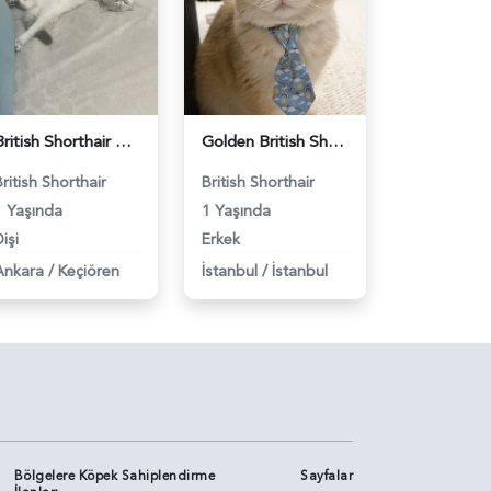
British Shorthair Dişi Kedim Eş Arıyor - 118984618
Golden British Shorthair 1 Yaşında Eş Arıyor - 118984604
British Shorthair
British Shorthair
1 Yaşında
1 Yaşında
işi
Erkek
Ankara
/
Keçiören
İstanbul
/
İstanbul
Bölgelere Köpek Sahiplendirme
Sayfalar