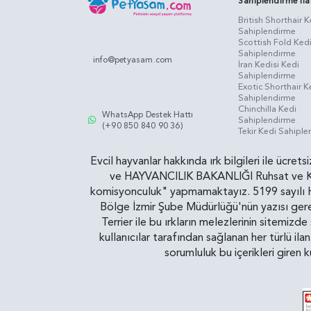
Sahiplendirme İla
British Shorthair K
Sahiplendirme
Scottish Fold Ked
Sahiplendirme
info@petyasam.com
İran Kedisi Kedi
Sahiplendirme
Exotic Shorthair K
Sahiplendirme
Chinchilla Kedi
WhatsApp Destek Hattı
Sahiplendirme
(+90 850 840 90 36)
Tekir Kedi Sahipl
Evcil hayvanlar hakkında ırk bilgileri ile ücret
ve HAYVANCILIK BAKANLIĞI Ruhsat ve Kontr
komisyonculuk" yapmamaktayız. 5199 sayılı Ha
Bölge İzmir Şube Müdürlüğü'nün yazısı gereğ
Terrier ile bu ırkların melezlerinin sitemizd
kullanıcılar tarafından sağlanan her türlü ila
sorumluluk bu içerikleri giren 