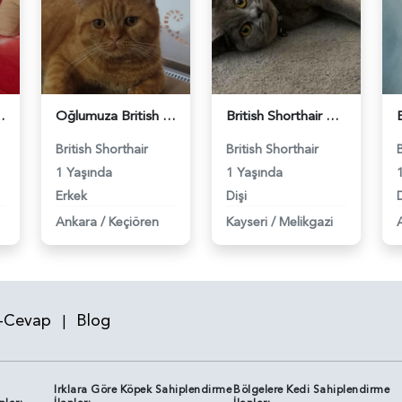
 Eş Arıyor - 118984640
Oğlumuza British güzel dişi arıyoruz - 118984620
British Shorthair Kızım Mila'ya eş arıyorum - 118984614
British Shorthair
British Shorthair
1 Yaşında
1 Yaşında
Erkek
Dişi
D
Ankara
/
Keçiören
Kayseri
/
Melikgazi
-Cevap
Blog
|
Irklara Göre Köpek Sahiplendirme
Bölgelere Kedi Sahiplendirme