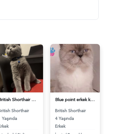
British Shorthair Ponçiğim Eş Arıyor - 118984654
Blue point erkek kedimize dişi eş arıyoruz - 118984655
British Shorthair
British Shorthair
1 Yaşında
4 Yaşında
Erkek
Erkek