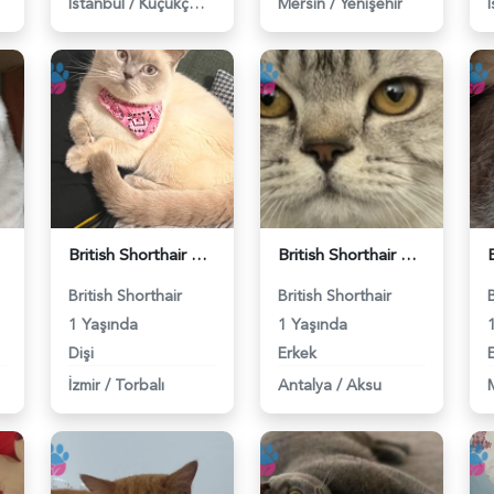
İstanbul
/
Küçükçekmece
Mersin
/
Yenişehir
British Shorthair Kedime Eş Arıyorum - 118984649
British Shorthair Damadımıza Gelin Arıyoruz - 118984627
British Shorthair
British Shorthair
1 Yaşında
1 Yaşında
Dişi
Erkek
İzmir
/
Torbalı
Antalya
/
Aksu