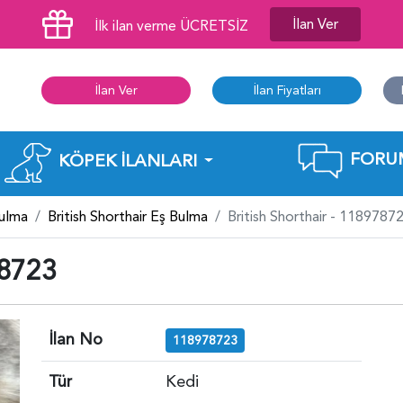
İlan Ver
İlk ilan verme ÜCRETSİZ
İlan Ver
İlan Fiyatları
FORU
KÖPEK İLANLARI
Bulma
British Shorthair Eş Bulma
British Shorthair - 1189787
78723
İlan No
118978723
Tür
Kedi