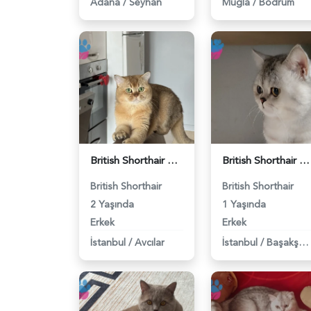
Adana
/
Seyhan
Muğla
/
Bodrum
British Shorthair Erkek Kızgınlıkta - 118984651
British Shorthair Duma Eş Arıyorum - 118984650
British Shorthair
British Shorthair
2 Yaşında
1 Yaşında
Erkek
Erkek
İstanbul
/
Avcılar
İstanbul
/
Başakşehir