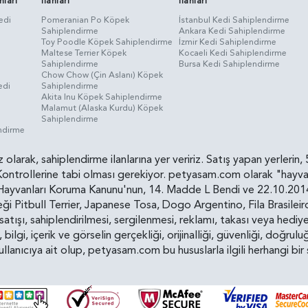
nları
İlanları
İlanları
edi
Pomeranian Po Köpek
İstanbul Kedi Sahiplendirme
Sahiplendirme
Ankara Kedi Sahiplendirme
i
Toy Poodle Köpek Sahiplendirme
İzmir Kedi Sahiplendirme
Maltese Terrier Köpek
Kocaeli Kedi Sahiplendirme
Sahiplendirme
Bursa Kedi Sahiplendirme
Chow Chow (Çin Aslanı) Köpek
edi
Sahiplendirme
Akita Inu Köpek Sahiplendirme
Malamut (Alaska Kurdu) Köpek
Sahiplendirme
endirme
siz olarak, sahiplendirme ilanlarına yer veririz. Satış yapan yerle
ollerine tabi olması gerekiyor. petyasam.com olarak "hayvan s
yvanları Koruma Kanunu'nun, 14. Madde L Bendi ve 22.10.2014 t
i Pitbull Terrier, Japanese Tosa, Dogo Argentino, Fila Brasilei
e satışı, sahiplendirilmesi, sergilenmesi, reklamı, takası veya he
n, bilgi, içerik ve görselin gerçekliği, orijinalliği, güvenliği, doğr
kullanıcıya ait olup, petyasam.com bu hususlarla ilgili herhangi 