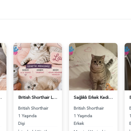
ş Arıyor - 118984662
British Shorthair Lady kociş arıyor - 118984656
Sağlıklı Erkek Kedi Bobi’ye Eş Aranıyor - 118984657
British Shorthair
British Shorthair
1 Yaşında
1 Yaşında
Dişi
Erkek