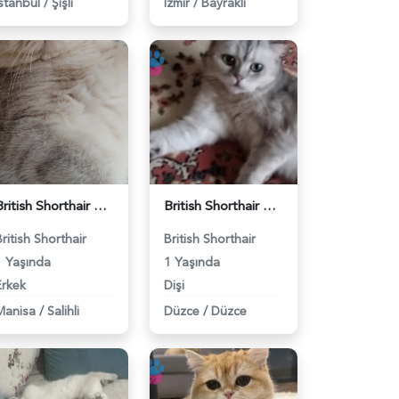
İstanbul
/
Şişli
İzmir
/
Bayraklı
British Shorthair Kedimize eş arıyoruz - 118984628
British Shorthair Güzel kızımıza eş arıyoruz - 118984633
British Shorthair
British Shorthair
1 Yaşında
1 Yaşında
Erkek
Dişi
Manisa
/
Salihli
Düzce
/
Düzce