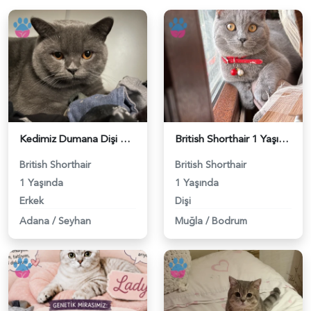
Kedimiz Dumana Dişi Eş arıyoruz - 118984658
British Shorthair 1 Yaşında Eş Arıyor - 118984662
British Shorthair
British Shorthair
1 Yaşında
1 Yaşında
Erkek
Dişi
Adana
/
Seyhan
Muğla
/
Bodrum