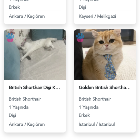
Erkek
Dişi
Ankara
/
Keçiören
Kayseri
/
Melikgazi
British Shorthair Dişi Kedim Eş Arıyor - 118984618
Golden British Shorthair 1 Yaşında Eş Arıyor - 118984604
British Shorthair
British Shorthair
1 Yaşında
1 Yaşında
Dişi
Erkek
Ankara
/
Keçiören
İstanbul
/
İstanbul