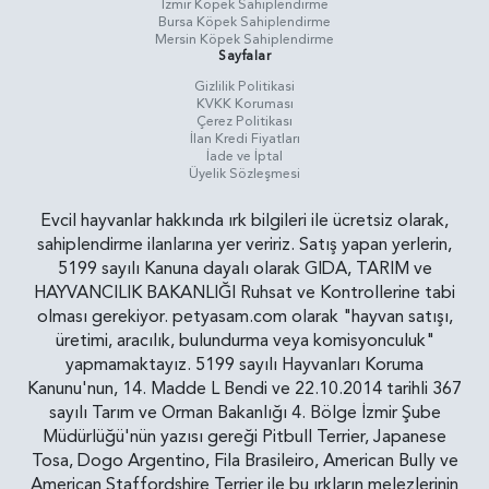
İzmir Köpek Sahiplendirme
Bursa Köpek Sahiplendirme
Mersin Köpek Sahiplendirme
Sayfalar
Gizlilik Politikasi
KVKK Koruması
Çerez Politikası
İlan Kredi Fiyatları
İade ve İptal
Üyelik Sözleşmesi
Evcil hayvanlar hakkında ırk bilgileri ile ücretsiz olarak,
sahiplendirme ilanlarına yer veririz. Satış yapan yerlerin,
5199 sayılı Kanuna dayalı olarak GIDA, TARIM ve
HAYVANCILIK BAKANLIĞI Ruhsat ve Kontrollerine tabi
olması gerekiyor. petyasam.com olarak "hayvan satışı,
üretimi, aracılık, bulundurma veya komisyonculuk"
yapmamaktayız. 5199 sayılı Hayvanları Koruma
Kanunu'nun, 14. Madde L Bendi ve 22.10.2014 tarihli 367
sayılı Tarım ve Orman Bakanlığı 4. Bölge İzmir Şube
Müdürlüğü'nün yazısı gereği Pitbull Terrier, Japanese
Tosa, Dogo Argentino, Fila Brasileiro, American Bully ve
American Staffordshire Terrier ile bu ırkların melezlerinin