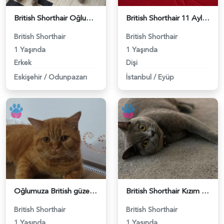
British Shorthair Oğlumuza eş arıyoruz - 118984638
British Shorthair 11 Aylık Kızım Eş Arıyor - 118984640
British Shorthair
British Shorthair
1 Yaşında
1 Yaşında
Erkek
Dişi
Eskişehir
/
Odunpazarı
İstanbul
/
Eyüp
Oğlumuza British güzel dişi arıyoruz - 118984620
British Shorthair Kızım Mila'ya eş arıyorum - 118984614
British Shorthair
British Shorthair
1 Yaşında
1 Yaşında