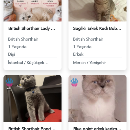
British Shorthair Lady kociş arıyor - 118984656
Sağlıklı Erkek Kedi Bobi’ye Eş Aranıyor - 118984657
British Shorthair
British Shorthair
1 Yaşında
1 Yaşında
Dişi
Erkek
İstanbul
/
Küçükçekmece
Mersin
/
Yenişehir
British Shorthair Ponçiğim Eş Arıyor - 118984654
Blue point erkek kedimize dişi eş arıyoruz - 118984655