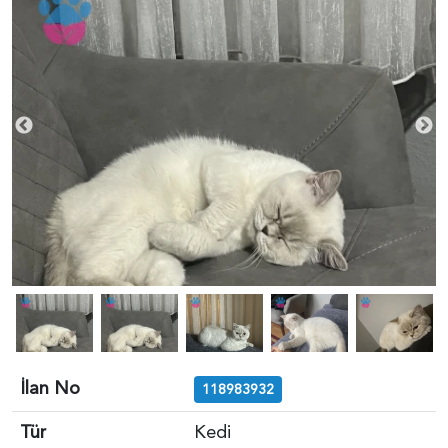
İlan No
118983932
Tür
Kedi