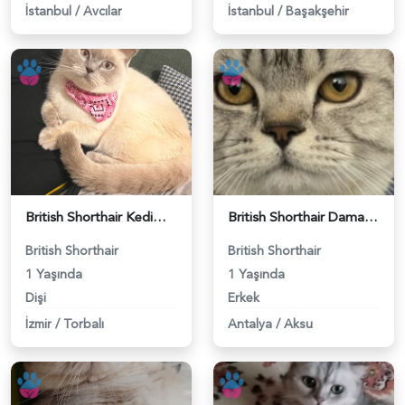
İstanbul
/
Avcılar
İstanbul
/
Başakşehir
British Shorthair Kedime Eş Arıyorum - 118984649
British Shorthair Damadımıza Gelin Arıyoruz - 118984627
British Shorthair
British Shorthair
1 Yaşında
1 Yaşında
Dişi
Erkek
İzmir
/
Torbalı
Antalya
/
Aksu