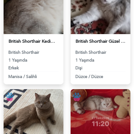
British Shorthair Kedimize eş arıyoruz - 118984628
British Shorthair Güzel kızımıza eş arıyoruz - 118984633
British Shorthair
British Shorthair
1 Yaşında
1 Yaşında
Erkek
Dişi
Manisa
/
Salihli
Düzce
/
Düzce