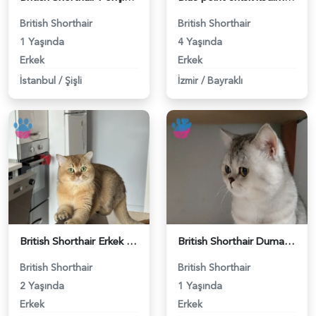
British Shorthair
British Shorthair
1 Yaşında
4 Yaşında
Erkek
Erkek
İstanbul
/
Şişli
İzmir
/
Bayraklı
British Shorthair Erkek Kızgınlıkta - 118984651
British Shorthair Duma Eş Arıyorum - 118984650
British Shorthair
British Shorthair
2 Yaşında
1 Yaşında
Erkek
Erkek