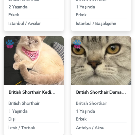
2 Yaşında
1 Yaşında
Erkek
Erkek
İstanbul
/
Avcılar
İstanbul
/
Başakşehir
British Shorthair Kedime Eş Arıyorum - 118984649
British Shorthair Damadımıza Gelin Arıyoruz - 118984627
British Shorthair
British Shorthair
1 Yaşında
1 Yaşında
Dişi
Erkek
İzmir
/
Torbalı
Antalya
/
Aksu