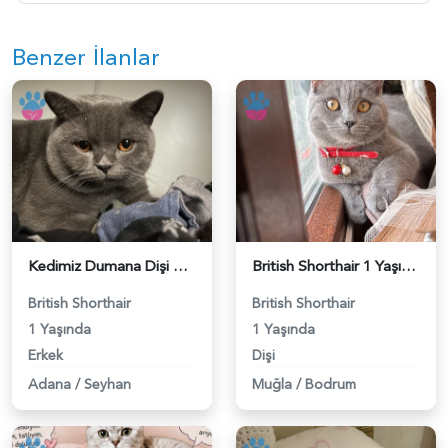
Benzer İlanlar
Kedimiz Dumana Dişi Eş arıyoruz - 118984658
British Shorthair 1 Yaşında Eş Arıyor - 118984662
British Shorthair
British Shorthair
1 Yaşında
1 Yaşında
Erkek
Dişi
Adana
/
Seyhan
Muğla
/
Bodrum