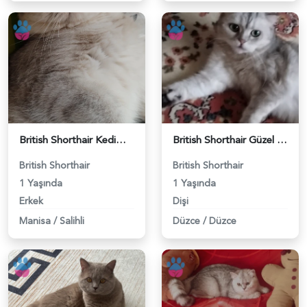
British Shorthair Kedimize eş arıyoruz - 118984628
British Shorthair Güzel kızımıza eş arıyoruz - 118984633
British Shorthair
British Shorthair
1 Yaşında
1 Yaşında
Erkek
Dişi
Manisa
/
Salihli
Düzce
/
Düzce