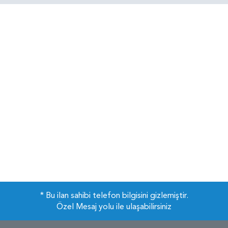
* Bu ilan sahibi telefon bilgisini gizlemiştir.
Özel Mesaj yolu ile ulaşabilirsiniz
Çerezler
Sitemizi kullandığınız sürece çerez politikasını kabul etmiş