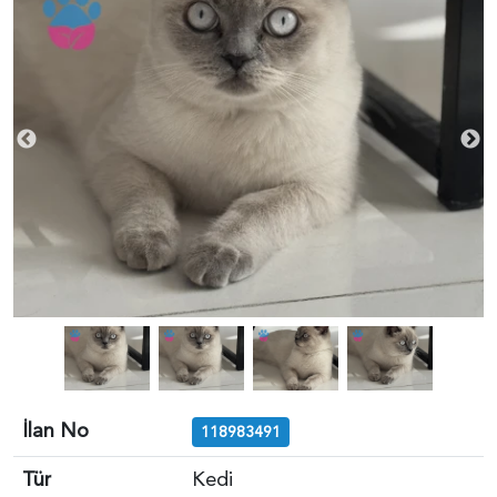
İlan No
118983491
Tür
Kedi