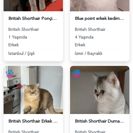
British Shorthair Ponçiğim Eş Arıyor - 118984654
Blue point erkek kedimize dişi eş arıyoruz - 118984655
British Shorthair
British Shorthair
1 Yaşında
4 Yaşında
Erkek
Erkek
İstanbul
/
Şişli
İzmir
/
Bayraklı
British Shorthair Erkek Kızgınlıkta - 118984651
British Shorthair Duma Eş Arıyorum - 118984650
British Shorthair
British Shorthair