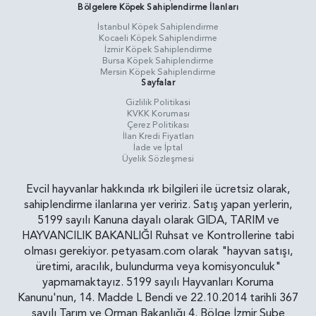
Bölgelere Köpek Sahiplendirme İlanları
İstanbul Köpek Sahiplendirme
Kocaeli Köpek Sahiplendirme
İzmir Köpek Sahiplendirme
Bursa Köpek Sahiplendirme
Mersin Köpek Sahiplendirme
Sayfalar
Gizlilik Politikasi
KVKK Koruması
Çerez Politikası
İlan Kredi Fiyatları
İade ve İptal
Üyelik Sözleşmesi
Evcil hayvanlar hakkında ırk bilgileri ile ücretsiz olarak,
sahiplendirme ilanlarına yer veririz. Satış yapan yerlerin,
5199 sayılı Kanuna dayalı olarak GIDA, TARIM ve
HAYVANCILIK BAKANLIĞI Ruhsat ve Kontrollerine tabi
olması gerekiyor. petyasam.com olarak "hayvan satışı,
üretimi, aracılık, bulundurma veya komisyonculuk"
yapmamaktayız. 5199 sayılı Hayvanları Koruma
Kanunu'nun, 14. Madde L Bendi ve 22.10.2014 tarihli 367
sayılı Tarım ve Orman Bakanlığı 4. Bölge İzmir Şube