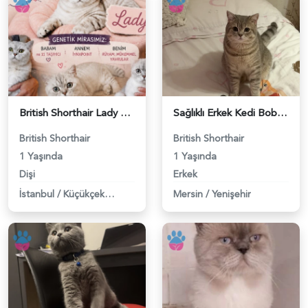
British Shorthair Lady kociş arıyor - 118984656
Sağlıklı Erkek Kedi Bobi’ye Eş Aranıyor - 118984657
British Shorthair
British Shorthair
1 Yaşında
1 Yaşında
Dişi
Erkek
İstanbul
/
Küçükçekmece
Mersin
/
Yenişehir