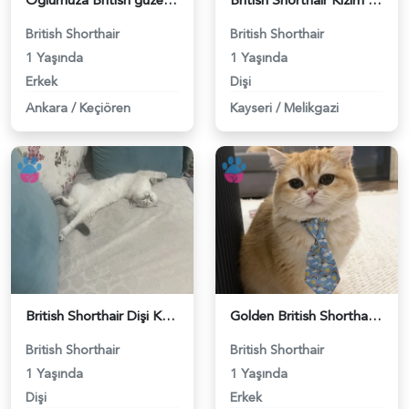
Oğlumuza British güzel dişi arıyoruz - 118984620
British Shorthair Kızım Mila'ya eş arıyorum - 118984614
British Shorthair
British Shorthair
1 Yaşında
1 Yaşında
Erkek
Dişi
Ankara
/
Keçiören
Kayseri
/
Melikgazi
British Shorthair Dişi Kedim Eş Arıyor - 118984618
Golden British Shorthair 1 Yaşında Eş Arıyor - 118984604
British Shorthair
British Shorthair
1 Yaşında
1 Yaşında
Dişi
Erkek