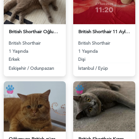
British Shorthair Oğlumuza eş arıyoruz - 118984638
British Shorthair 11 Aylık Kızım Eş Arıyor - 118984640
British Shorthair
British Shorthair
1 Yaşında
1 Yaşında
Erkek
Dişi
Eskişehir
/
Odunpazarı
İstanbul
/
Eyüp