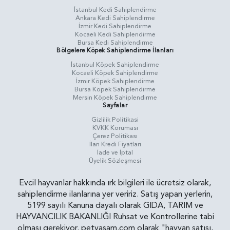
İstanbul Kedi Sahiplendirme
Ankara Kedi Sahiplendirme
İzmir Kedi Sahiplendirme
Kocaeli Kedi Sahiplendirme
Bursa Kedi Sahiplendirme
Bölgelere Köpek Sahiplendirme İlanları
İstanbul Köpek Sahiplendirme
Kocaeli Köpek Sahiplendirme
İzmir Köpek Sahiplendirme
Bursa Köpek Sahiplendirme
Mersin Köpek Sahiplendirme
Sayfalar
Gizlilik Politikasi
KVKK Koruması
Çerez Politikası
İlan Kredi Fiyatları
İade ve İptal
Üyelik Sözleşmesi
Evcil hayvanlar hakkında ırk bilgileri ile ücretsiz olarak,
sahiplendirme ilanlarına yer veririz. Satış yapan yerlerin,
5199 sayılı Kanuna dayalı olarak GIDA, TARIM ve
HAYVANCILIK BAKANLIĞI Ruhsat ve Kontrollerine tabi
olması gerekiyor. petyasam.com olarak "hayvan satışı,