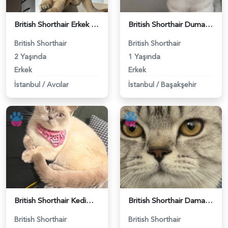
British Shorthair Erkek Kızgınlıkta - 118984651
British Shorthair Duma Eş Arıyorum - 118984650
British Shorthair
British Shorthair
2 Yaşında
1 Yaşında
Erkek
Erkek
İstanbul
/
Avcılar
İstanbul
/
Başakşehir
British Shorthair Kedime Eş Arıyorum - 118984649
British Shorthair Damadımıza Gelin Arıyoruz - 118984627
British Shorthair
British Shorthair