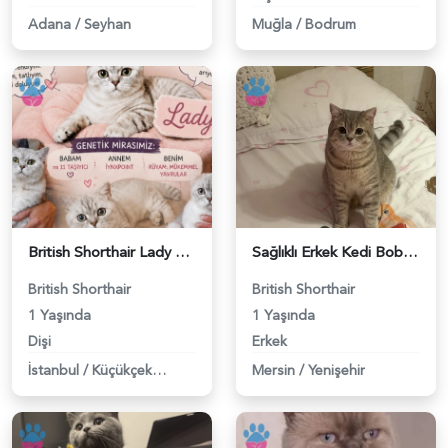
Adana
/
Seyhan
Muğla
/
Bodrum
British Shorthair Lady kociş arıyor - 118984656
Sağlıklı Erkek Kedi Bobi’ye Eş Aranıyor - 118984657
British Shorthair
British Shorthair
1 Yaşında
1 Yaşında
Dişi
Erkek
İstanbul
/
Küçükçekmece
Mersin
/
Yenişehir