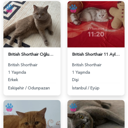
British Shorthair Oğlumuza eş arıyoruz - 118984638
British Shorthair 11 Aylık Kızım Eş Arıyor - 118984640
British Shorthair
British Shorthair
1 Yaşında
1 Yaşında
Erkek
Dişi
Eskişehir
/
Odunpazarı
İstanbul
/
Eyüp