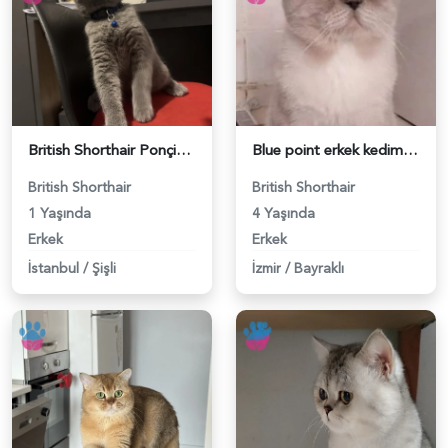
British Shorthair Ponçiğim Eş Arıyor - 118984654
Blue point erkek kedimize dişi eş arıyoruz - 118984655
British Shorthair
British Shorthair
1 Yaşında
4 Yaşında
Erkek
Erkek
İstanbul
/
Şişli
İzmir
/
Bayraklı