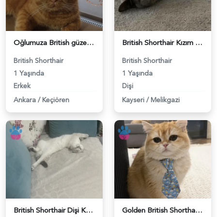
Oğlumuza British güzel dişi arıyoruz - 118984620
British Shorthair Kızım Mila'ya eş arıyorum - 118984614
British Shorthair
British Shorthair
1 Yaşında
1 Yaşında
Erkek
Dişi
Ankara
/
Keçiören
Kayseri
/
Melikgazi
British Shorthair Dişi Kedim Eş Arıyor - 118984618
Golden British Shorthair 1 Yaşında Eş Arıyor - 118984604