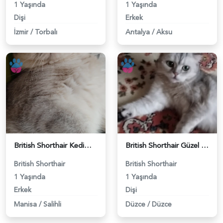
1 Yaşında
1 Yaşında
Dişi
Erkek
İzmir
/
Torbalı
Antalya
/
Aksu
British Shorthair Kedimize eş arıyoruz - 118984628
British Shorthair Güzel kızımıza eş arıyoruz - 118984633
British Shorthair
British Shorthair
1 Yaşında
1 Yaşında
Erkek
Dişi
Manisa
/
Salihli
Düzce
/
Düzce