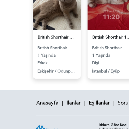
British Shorthair Oğlumuza eş arıyoruz - 118984638
British Shorthair 11 Aylık Kızım
British Shorthair
British Shorthair
1 Yaşında
1 Yaşında
Erkek
Dişi
Eskişehir
/
Odunpazarı
İstanbul
/
Eyüp
Anasayfa
İlanlar
Eş İlanlar
Soru
|
|
|
Irklara Göre Kedi