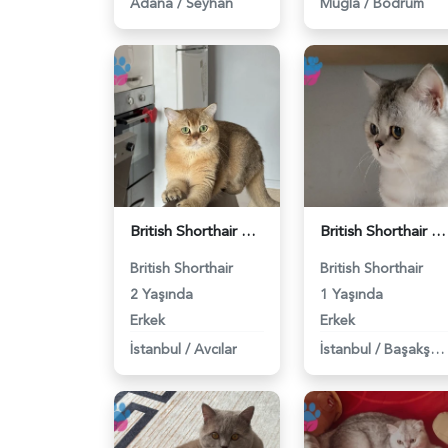
Adana
/
Seyhan
Muğla
/
Bodrum
British Shorthair Erkek Kızgınlıkta - 118984651
British Shorthair Duma Eş Arıyorum - 118984650
British Shorthair
British Shorthair
2 Yaşında
1 Yaşında
Erkek
Erkek
İstanbul
/
Avcılar
İstanbul
/
Başakşehir