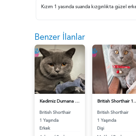
Kızım 1 yasında suanda kızgınlıkta güzel erk
Benzer İlanlar
Kedimiz Dumana Dişi Eş arıyoruz - 118984658
British Shorthair 1 Yaşında E
British Shorthair
British Shorthair
1 Yaşında
1 Yaşında
Erkek
Dişi