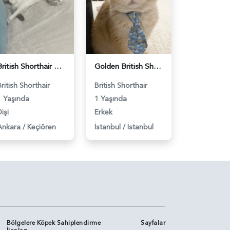
British Shorthair Dişi Kedim Eş Arıyor - 118984618
Golden British Shorthair 1 Yaşında Eş Arıyor - 118984604
British Shorthair
British Shorthair
1 Yaşında
1 Yaşında
işi
Erkek
Ankara
/
Keçiören
İstanbul
/
İstanbul
Bölgelere Köpek Sahiplendirme
Sayfalar