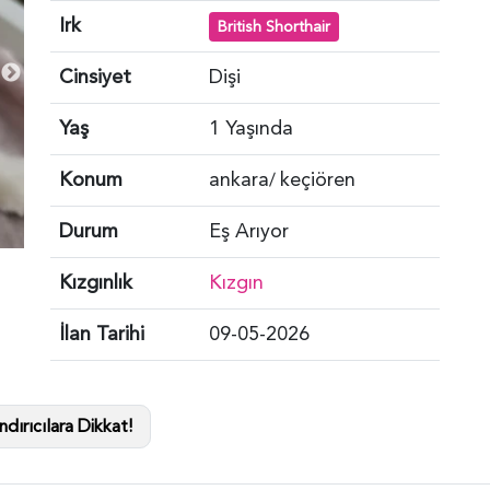
Irk
British Shorthair
Cinsiyet
Dişi
Yaş
1 Yaşında
Konum
ankara
keçiören
/
Durum
Eş Arıyor
Kızgınlık
Kızgın
İlan Tarihi
09-05-2026
dırıcılara Dikkat!