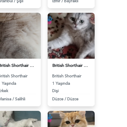
İstanbul
/
Şişli
İzmir
/
Bayraklı
British Shorthair Kedimize eş arıyoruz - 118984628
British Shorthair Güzel kızımıza eş arıyoruz - 118984633
British Shorthair
British Shorthair
1 Yaşında
1 Yaşında
Erkek
Dişi
Manisa
/
Salihli
Düzce
/
Düzce