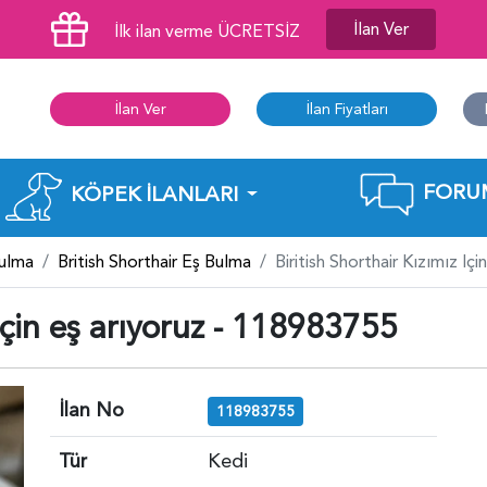
İlan Ver
İlk ilan verme ÜCRETSİZ
İlan Ver
İlan Fiyatları
FORU
KÖPEK İLANLARI
Bulma
British Shorthair Eş Bulma
Biritish Shorthair Kızımız I
 için eş arıyoruz - 118983755
İlan No
118983755
Tür
Kedi