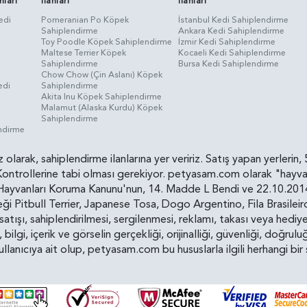
nları
İlanları
İlanları
edi
Pomeranian Po Köpek
İstanbul Kedi Sahiplendirme
Sahiplendirme
Ankara Kedi Sahiplendirme
i
Toy Poodle Köpek Sahiplendirme
İzmir Kedi Sahiplendirme
Maltese Terrier Köpek
Kocaeli Kedi Sahiplendirme
Sahiplendirme
Bursa Kedi Sahiplendirme
Chow Chow (Çin Aslanı) Köpek
edi
Sahiplendirme
Akita Inu Köpek Sahiplendirme
Malamut (Alaska Kurdu) Köpek
Sahiplendirme
endirme
siz olarak, sahiplendirme ilanlarına yer veririz. Satış yapan yerle
ollerine tabi olması gerekiyor. petyasam.com olarak "hayvan s
yvanları Koruma Kanunu'nun, 14. Madde L Bendi ve 22.10.2014 t
i Pitbull Terrier, Japanese Tosa, Dogo Argentino, Fila Brasilei
e satışı, sahiplendirilmesi, sergilenmesi, reklamı, takası veya he
n, bilgi, içerik ve görselin gerçekliği, orijinalliği, güvenliği, doğr
kullanıcıya ait olup, petyasam.com bu hususlarla ilgili herhangi 