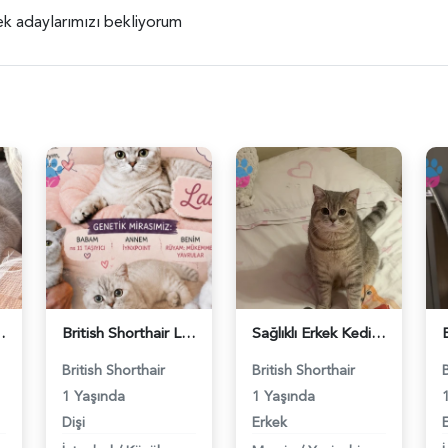
ek adaylarımızı bekliyorum
ş Arıyor - 118984662
British Shorthair Lady kociş arıyor - 118984656
Sağlıklı Erkek Kedi Bobi’ye Eş Aranıyor - 118984657
British Shorthair
British Shorthair
1 Yaşında
1 Yaşında
Dişi
Erkek