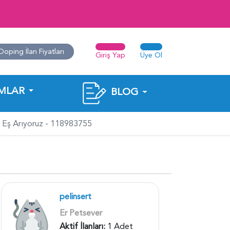
Doping İlan Fiyatları
Giriş Yap
Üye Ol
MLAR
BLOG
çin Eş Arıyoruz - 118983755
pelinsert
Er Petsever
Aktif İlanları:
1 Adet