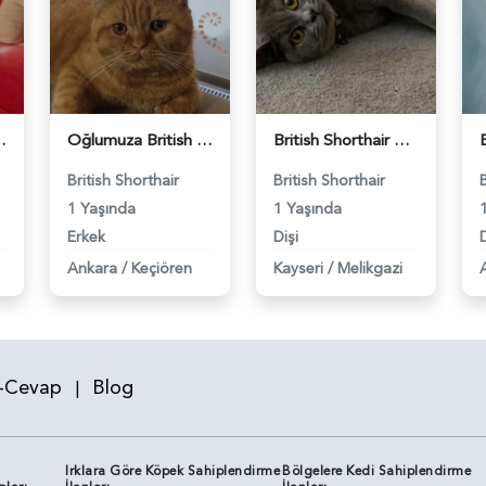
 Eş Arıyor - 118984640
Oğlumuza British güzel dişi arıyoruz - 118984620
British Shorthair Kızım Mila'ya eş arıyorum - 118984614
British Shorthair
British Shorthair
1 Yaşında
1 Yaşında
Erkek
Dişi
D
Ankara
/
Keçiören
Kayseri
/
Melikgazi
-Cevap
Blog
|
Irklara Göre Köpek Sahiplendirme
Bölgelere Kedi Sahiplendirme