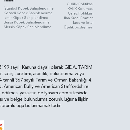
İlanları
Gizlilik Politikasi
İstanbul Köpek Sahiplendirme
KVKK Koruması
Kocaeli Köpek Sahiplendirme
Çerez Politikası
İzmir Köpek Sahiplendirme
İlan Kredi Fiyatları
Bursa Köpek Sahiplendirme
İade ve İptal
Mersin Köpek Sahiplendirme
Üyelik Sözleşmesi
rin, 5199 sayılı Kanuna dayalı olarak GIDA, TARIM
atışı, üretimi, aracılık, bulundurma veya
arihli 367 sayılı Tarım ve Orman Bakanlığı 4.
ro, American Bully ve American Staffordshire
diye edilmesi yasaktır. petyasam.com sitesinde
uluğu ve belge bulundurma zorunluluğuna ilişkin
bir sorumluluğu bulunmamaktadır.