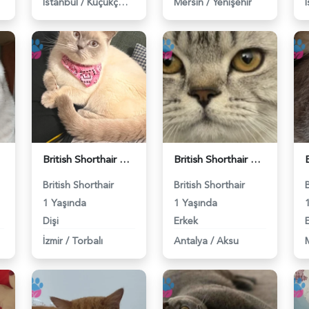
İstanbul
/
Küçükçekmece
Mersin
/
Yenişehir
British Shorthair Kedime Eş Arıyorum - 118984649
British Shorthair Damadımıza Gelin Arıyoruz - 118984627
British Shorthair
British Shorthair
1 Yaşında
1 Yaşında
Dişi
Erkek
İzmir
/
Torbalı
Antalya
/
Aksu