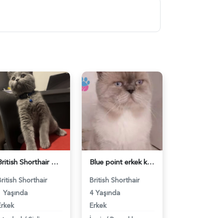
British Shorthair Ponçiğim Eş Arıyor - 118984654
Blue point erkek kedimize dişi eş arıyoruz - 118984655
British Shorthair
British Shorthair
1 Yaşında
4 Yaşında
Erkek
Erkek