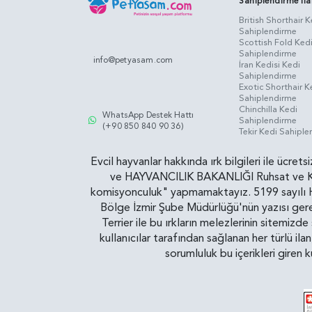
Sahiplendirme İla
British Shorthair K
Sahiplendirme
Scottish Fold Ked
Sahiplendirme
info@petyasam.com
İran Kedisi Kedi
Sahiplendirme
Exotic Shorthair K
Sahiplendirme
Chinchilla Kedi
WhatsApp Destek Hattı
Sahiplendirme
(+90 850 840 90 36)
Tekir Kedi Sahipl
Evcil hayvanlar hakkında ırk bilgileri ile ücret
ve HAYVANCILIK BAKANLIĞI Ruhsat ve Kontr
komisyonculuk" yapmamaktayız. 5199 sayılı Ha
Bölge İzmir Şube Müdürlüğü'nün yazısı gereğ
Terrier ile bu ırkların melezlerinin sitemizd
kullanıcılar tarafından sağlanan her türlü ila
sorumluluk bu içerikleri giren 