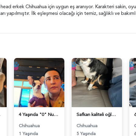
head erkek Chihuahua için uygun eş aranıyor. Karakteri sakin, oyunc
yapılmıştır. İlk eşleşmesi olacağı için temiz, sağlıklı ve bakımlı 
84261
4 Yaşında "0" Numara Chihuahua kızıma eş arıyorum (2.5 KG) - 118984224
Safkan kaliteli oğlumuza gelin arıyoruz - 118984198
Chihuahua
Chihuahua
1 Yaşında
5 Yaşında