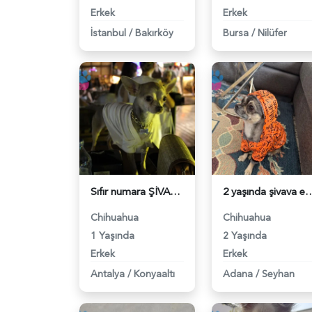
Erkek
Erkek
İstanbul
/
Bakırköy
Bursa
/
Nilüfer
Sıfır numara ŞİVAVA en küçük boy - 118983982
2 yaşında şivava erkek
Chihuahua
Chihuahua
1 Yaşında
2 Yaşında
Erkek
Erkek
Antalya
/
Konyaaltı
Adana
/
Seyhan