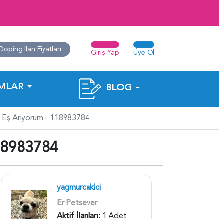
Doping İlan Fiyatları
Giriş Yap
Üye Ol
MLAR
BLOG
 Eş Ariyorum - 118983784
8983784
yagmurcakici
Er Petsever
Aktif İlanları:
1 Adet