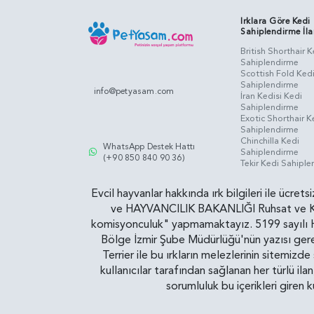
Irklara Göre Kedi
Sahiplendirme İla
British Shorthair K
Sahiplendirme
Scottish Fold Ked
Sahiplendirme
info@petyasam.com
İran Kedisi Kedi
Sahiplendirme
Exotic Shorthair K
Sahiplendirme
Chinchilla Kedi
WhatsApp Destek Hattı
Sahiplendirme
(+90 850 840 90 36)
Tekir Kedi Sahipl
Evcil hayvanlar hakkında ırk bilgileri ile ücret
ve HAYVANCILIK BAKANLIĞI Ruhsat ve Kontr
komisyonculuk" yapmamaktayız. 5199 sayılı Ha
Bölge İzmir Şube Müdürlüğü'nün yazısı gereğ
Terrier ile bu ırkların melezlerinin sitemizd
kullanıcılar tarafından sağlanan her türlü ila
sorumluluk bu içerikleri giren 