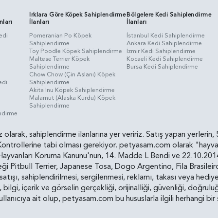
Irklara Göre Köpek Sahiplendirme
Bölgelere Kedi Sahiplendirme
nları
İlanları
İlanları
edi
Pomeranian Po Köpek
İstanbul Kedi Sahiplendirme
Sahiplendirme
Ankara Kedi Sahiplendirme
i
Toy Poodle Köpek Sahiplendirme
İzmir Kedi Sahiplendirme
Maltese Terrier Köpek
Kocaeli Kedi Sahiplendirme
Sahiplendirme
Bursa Kedi Sahiplendirme
Chow Chow (Çin Aslanı) Köpek
edi
Sahiplendirme
Akita Inu Köpek Sahiplendirme
Malamut (Alaska Kurdu) Köpek
Sahiplendirme
endirme
siz olarak, sahiplendirme ilanlarına yer veririz. Satış yapan yerle
ollerine tabi olması gerekiyor. petyasam.com olarak "hayvan s
yvanları Koruma Kanunu'nun, 14. Madde L Bendi ve 22.10.2014 t
i Pitbull Terrier, Japanese Tosa, Dogo Argentino, Fila Brasilei
e satışı, sahiplendirilmesi, sergilenmesi, reklamı, takası veya he
n, bilgi, içerik ve görselin gerçekliği, orijinalliği, güvenliği, doğr
kullanıcıya ait olup, petyasam.com bu hususlarla ilgili herhangi 