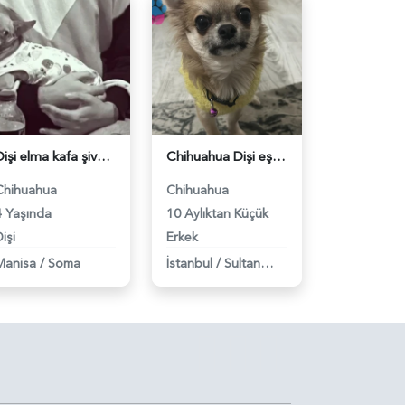
Dişi elma kafa şivava - 118982677
Chihuahua Dişi eş arıyoruz - 118982586
Chihuahua
Chihuahua
4 Yaşında
10 Aylıktan Küçük
işi
Erkek
Manisa
/
Soma
İstanbul
/
Sultangazi