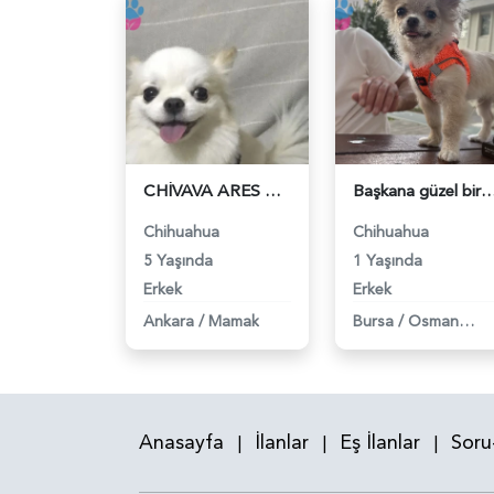
CHİVAVA ARES OĞLUMA DIŞI ARIYORUM - 118983553
Başkana güzel bir dişi arıyorum - 
Chihuahua
Chihuahua
5 Yaşında
1 Yaşında
Erkek
Erkek
Ankara
/
Mamak
Bursa
/
Osmangazi
Anasayfa
İlanlar
Eş İlanlar
Soru
|
|
|