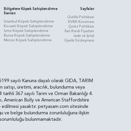
Bölgelere Köpek Sahiplendirme
Sayfalar
İlanları
Gizlilik Politikasi
İstanbul Köpek Sahiplendirme
KVKK Koruması
Kocaeli Köpek Sahiplendirme
Çerez Politikası
İzmir Köpek Sahiplendirme
İlan Kredi Fiyatları
Bursa Köpek Sahiplendirme
İade ve İptal
Mersin Köpek Sahiplendirme
Üyelik Sözleşmesi
rin, 5199 sayılı Kanuna dayalı olarak GIDA, TARIM
atışı, üretimi, aracılık, bulundurma veya
arihli 367 sayılı Tarım ve Orman Bakanlığı 4.
ro, American Bully ve American Staffordshire
diye edilmesi yasaktır. petyasam.com sitesinde
uluğu ve belge bulundurma zorunluluğuna ilişkin
bir sorumluluğu bulunmamaktadır.