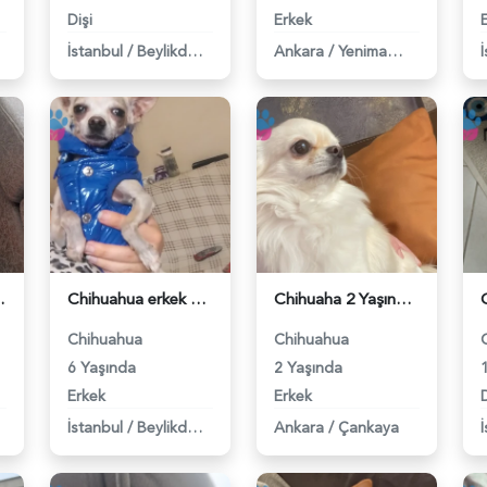
Dişi
Erkek
İstanbul
/
Beylikdüzü
Ankara
/
Yenimahalle
 - 118983990
Chihuahua erkek köpeğime eş arıyorum - 118983917
Chihuaha 2 Yaşında Longhair Yavrumuza Eş Arıyoruz - 118983918
Chihuahua
Chihuahua
6 Yaşında
2 Yaşında
Erkek
Erkek
D
İstanbul
/
Beylikdüzü
Ankara
/
Çankaya