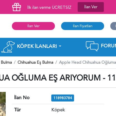
İlan Ver
İlk ilan verme ÜCRETSİZ
İlan Ver
İlan Fiyatları
FORU
KÖPEK İLANLARI
 Bulma
Chihuahua Eş Bulma
Apple Head Chihuahua Oğluma
UA OĞLUMA EŞ ARIYORUM - 11
İlan No
118983784
Tür
Köpek