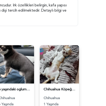
udur. Irk özellikleri belirgin, kafa yapısı
dişi tercih edilmektedir. Detaylı bilgi ve
6 yaşındaki oglumuza eş arıyoruz - 118984086
Chihuahua Köpeğime Eş Arıyorum 1 Yaşında - 118984020
Chihuahua
Chihuahua
6 Yaşında
1 Yaşında