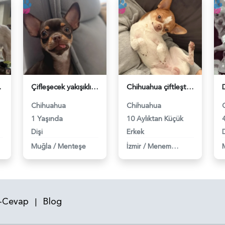
118983069
Çifleşecek yakışıklı bireyleri arıyoruz - 118982985
Chihuahua çiftleştirme - 118982953
Chihuahua
Chihuahua
1 Yaşında
10 Aylıktan Küçük
Dişi
Erkek
D
Muğla
/
Menteşe
İzmir
/
Menemen
-Cevap
Blog
|