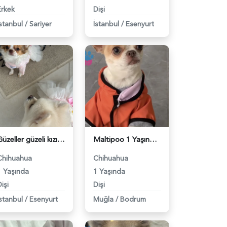
Erkek
Dişi
İstanbul
/
Sariyer
İstanbul
/
Esenyurt
Güzeller güzeli kızıma eş arıyorum - 118983653
Maltipoo 1 Yaşında Köpeğim Eş Arıyor - 118983632
Chihuahua
Chihuahua
1 Yaşında
1 Yaşında
işi
Dişi
İstanbul
/
Esenyurt
Muğla
/
Bodrum