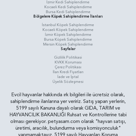
İzmir Kedi Sahiplendirme
Kocaeli Kedi Sahiplendirme
Bursa Kedi Sahiplendirme
Bölgelere Köpek Sahiplendirme İlanları
İstanbul Köpek Sahiplendirme
Kocaeli Köpek Sahiplendirme
İzmir Köpek Sahiplendirme
Bursa Köpek Sahiplendirme
Mersin Köpek Sahiplendirme
Sayfalar
Gizlilik Politikasi
KVKK Koruması
Çerez Politikası
İlan Kredi Fiyatları
İade ve İptal
Üyelik Sözleşmesi
Evcil hayvanlar hakkında ırk bilgileri ile ücretsiz olarak,
sahiplendirme ilanlarına yer veririz. Satış yapan yerlerin,
5199 sayılı Kanuna dayalı olarak GIDA, TARIM ve
HAYVANCILIK BAKANLIĞI Ruhsat ve Kontrollerine tabi
olması gerekiyor. petyasam.com olarak "hayvan satışı,
üretimi, aracılık, bulundurma veya komisyonculuk"
yapmamaktayız. 5199 sayılı Hayvanları Koruma