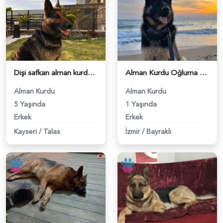
Dişi safkan alman kurdu eş aranıyor - 118977602
Alman Kurdu Oğluma eş arıyorum - 118976824
Alman Kurdu
Alman Kurdu
5 Yaşında
1 Yaşında
Erkek
Erkek
Kayseri
/
Talas
İzmir
/
Bayraklı