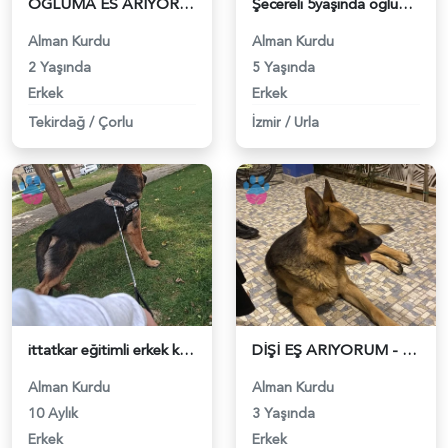
OGLUMA ES ARİYORUM - 118980842
Şecereli 5yaşında oglum - 118980737
Alman Kurdu
Alman Kurdu
2 Yaşında
5 Yaşında
Erkek
Erkek
Tekirdağ
/
Çorlu
İzmir
/
Urla
ittatkar eğitimli erkek k9 - 118980608
DİŞİ EŞ ARIYORUM - 118979460
Alman Kurdu
Alman Kurdu
10 Aylık
3 Yaşında
Erkek
Erkek