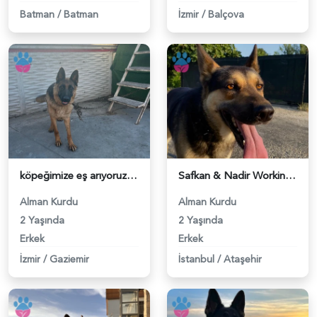
Batman
/
Batman
İzmir
/
Balçova
köpeğimize eş arıyoruz - 118979121
Safkan & Nadir Working Line GSD Ares'imize Dişi Eş Arıyoruz. - 118978226
Alman Kurdu
Alman Kurdu
2 Yaşında
2 Yaşında
Erkek
Erkek
İzmir
/
Gaziemir
İstanbul
/
Ataşehir