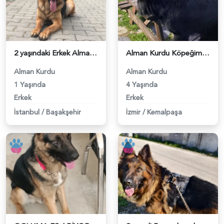
2 yaşındaki Erkek Alman Kurdu Köpeğimiz için Dişi Eş Arıyoruz! - 118983206
Alman Kurdu Köpeğime Eş arıyorum - 118981493
Alman Kurdu
Alman Kurdu
1 Yaşında
4 Yaşında
Erkek
Erkek
İstanbul
/
Başakşehir
İzmir
/
Kemalpaşa