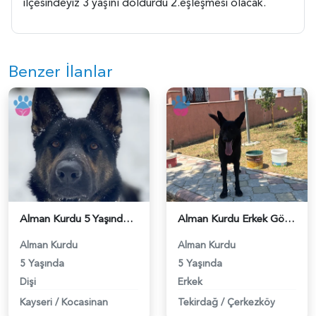
ilçesindeyiz 3 yaşını doldurdu 2.eşleşmesi olacak.
Benzer İlanlar
Alman Kurdu 5 Yaşında Dişi Köpeğime Eş Arıyorum - 118984027
Alman Kurdu Erkek Gölgeye eş arıyorum - 118983742
Alman Kurdu
Alman Kurdu
5 Yaşında
5 Yaşında
Dişi
Erkek
Kayseri
/
Kocasinan
Tekirdağ
/
Çerkezköy