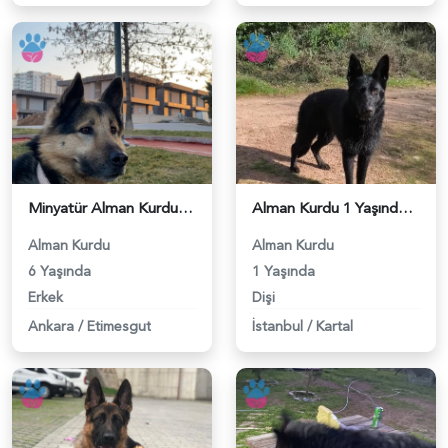
Minyatür Alman Kurdu Cinsi Köpeğim Eş Arıyor - 118983344
Alman Kurdu 1 Yaşında Köpeğim Eş Arıyor - 118983315
Alman Kurdu
Alman Kurdu
6 Yaşında
1 Yaşında
Erkek
Dişi
Ankara
/
Etimesgut
İstanbul
/
Kartal