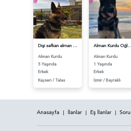
Dişi safkan alman kurdu eş aranıyor - 118977602
Alman Kurdu Oğluma eş arıyorum - 
Alman Kurdu
Alman Kurdu
5 Yaşında
1 Yaşında
Erkek
Erkek
Kayseri
/
Talas
İzmir
/
Bayraklı
Anasayfa
İlanlar
Eş İlanlar
Soru
|
|
|