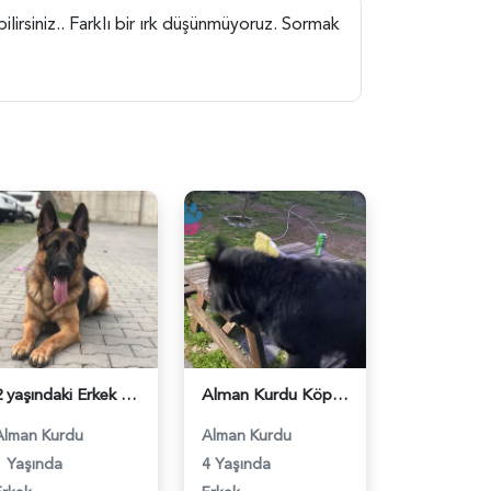
lirsiniz.. Farklı bir ırk düşünmüyoruz. Sormak
2 yaşındaki Erkek Alman Kurdu Köpeğimiz için Dişi Eş Arıyoruz! - 118983206
Alman Kurdu Köpeğime Eş arıyorum - 118981493
Alman Kurdu
Alman Kurdu
1 Yaşında
4 Yaşında