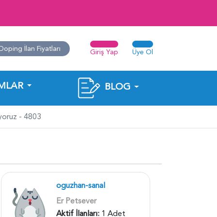
Doping İlan Fiyatları
Giriş Yap
Üye Ol
MLAR
BLOG
yoruz - 4803
oguzhan-sanal
Er Petsever
Aktif İlanları:
1 Adet