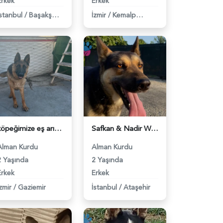
Erkek
Erkek
İstanbul
/
Başakşehir
İzmir
/
Kemalpaşa
köpeğimize eş arıyoruz - 118979121
Safkan & Nadir Working Line GSD Ares'imize Dişi Eş Arıyoruz. - 118978226
Alman Kurdu
Alman Kurdu
2 Yaşında
2 Yaşında
Erkek
Erkek
zmir
/
Gaziemir
İstanbul
/
Ataşehir