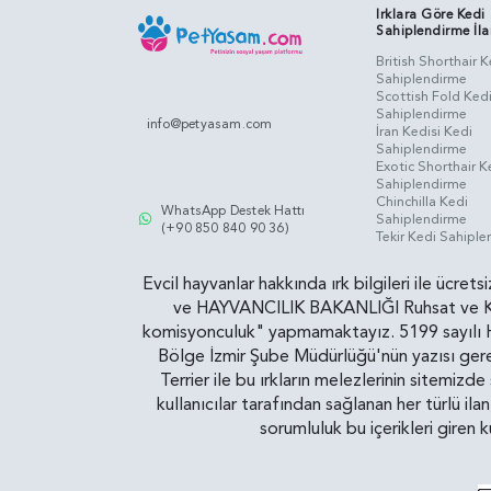
Irklara Göre Kedi
Sahiplendirme İla
British Shorthair K
Sahiplendirme
Scottish Fold Ked
Sahiplendirme
info@petyasam.com
İran Kedisi Kedi
Sahiplendirme
Exotic Shorthair K
Sahiplendirme
Chinchilla Kedi
WhatsApp Destek Hattı
Sahiplendirme
(+90 850 840 90 36)
Tekir Kedi Sahipl
Evcil hayvanlar hakkında ırk bilgileri ile ücret
ve HAYVANCILIK BAKANLIĞI Ruhsat ve Kontr
komisyonculuk" yapmamaktayız. 5199 sayılı Ha
Bölge İzmir Şube Müdürlüğü'nün yazısı gereğ
Terrier ile bu ırkların melezlerinin sitemizd
kullanıcılar tarafından sağlanan her türlü ila
sorumluluk bu içerikleri giren 