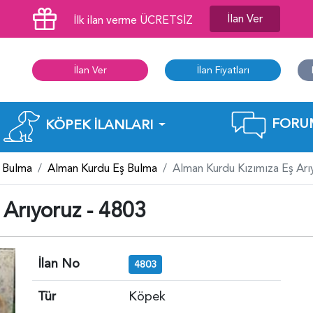
İlan Ver
İlk ilan verme ÜCRETSİZ
İlan Ver
İlan Fiyatları
FORU
KÖPEK İLANLARI
 Bulma
Alman Kurdu Eş Bulma
Alman Kurdu Kızımıza Eş Arı
 Arıyoruz - 4803
İlan No
4803
Tür
Köpek