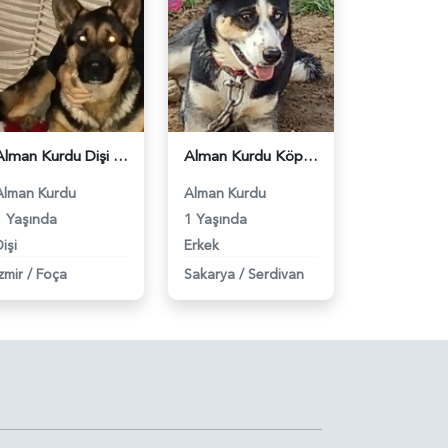
Alman Kurdu Dişi Köpeğime Eş Arıyorum - 118962861
Alman Kurdu Köpeğime Eş Arıyorum - 118961752
Alman Kurdu
Alman Kurdu
1 Yaşında
1 Yaşında
işi
Erkek
zmir
/
Foça
Sakarya
/
Serdivan