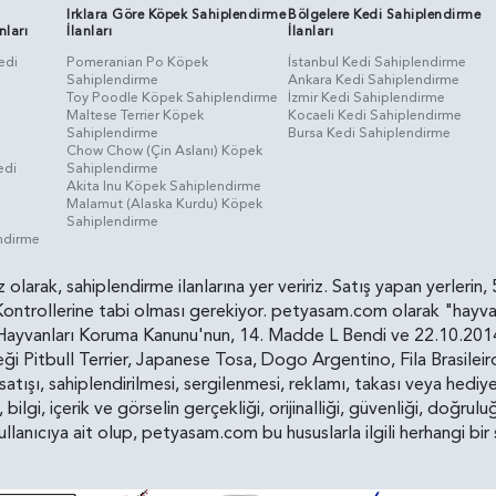
Irklara Göre Köpek Sahiplendirme
Bölgelere Kedi Sahiplendirme
nları
İlanları
İlanları
edi
Pomeranian Po Köpek
İstanbul Kedi Sahiplendirme
Sahiplendirme
Ankara Kedi Sahiplendirme
i
Toy Poodle Köpek Sahiplendirme
İzmir Kedi Sahiplendirme
Maltese Terrier Köpek
Kocaeli Kedi Sahiplendirme
Sahiplendirme
Bursa Kedi Sahiplendirme
Chow Chow (Çin Aslanı) Köpek
edi
Sahiplendirme
Akita Inu Köpek Sahiplendirme
Malamut (Alaska Kurdu) Köpek
Sahiplendirme
endirme
siz olarak, sahiplendirme ilanlarına yer veririz. Satış yapan yerle
ollerine tabi olması gerekiyor. petyasam.com olarak "hayvan s
yvanları Koruma Kanunu'nun, 14. Madde L Bendi ve 22.10.2014 t
i Pitbull Terrier, Japanese Tosa, Dogo Argentino, Fila Brasilei
e satışı, sahiplendirilmesi, sergilenmesi, reklamı, takası veya he
n, bilgi, içerik ve görselin gerçekliği, orijinalliği, güvenliği, doğr
kullanıcıya ait olup, petyasam.com bu hususlarla ilgili herhangi 