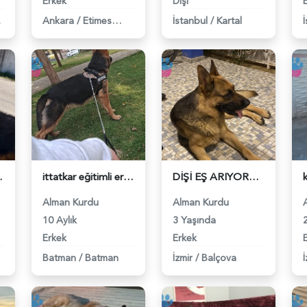
Erkek
Dişi
y
Ankara
/
Etimesgut
İstanbul
/
Kartal
 118980737
ittatkar eğitimli erkek k9 - 118980608
DİŞİ EŞ ARIYORUM - 118979460
Alman Kurdu
Alman Kurdu
10 Aylık
3 Yaşında
Erkek
Erkek
Batman
/
Batman
İzmir
/
Balçova
İ