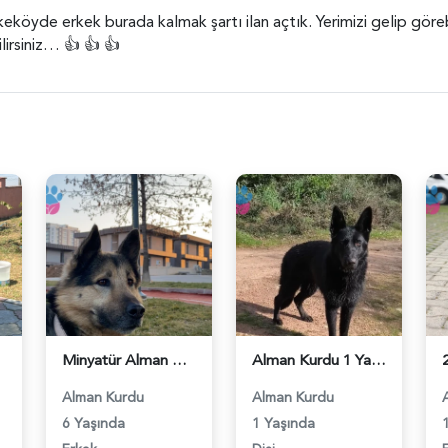
eköyde erkek burada kalmak şartı ilan açtık. Yerimizi gelip görebi
ilirsiniz… 👍 👍 👍
Minyatür Alman Kurdu Cinsi Köpeğim Eş Arıyor - 118983344
Alman Kurdu 1 Yaşında Köpeğim Eş Arıyor - 118983315
Alman Kurdu
Alman Kurdu
6 Yaşında
1 Yaşında