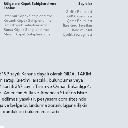
Bölgelere Köpek Sahiplendirme
Sayfalar
İlanları
Gizlilik Politikasi
İstanbul Köpek Sahiplendirme
KVKK Koruması
Kocaeli Köpek Sahiplendirme
Çerez Politikası
İzmir Köpek Sahiplendirme
İlan Kredi Fiyatları
Bursa Köpek Sahiplendirme
İade ve İptal
Mersin Köpek Sahiplendirme
Üyelik Sözleşmesi
rin, 5199 sayılı Kanuna dayalı olarak GIDA, TARIM
atışı, üretimi, aracılık, bulundurma veya
arihli 367 sayılı Tarım ve Orman Bakanlığı 4.
ro, American Bully ve American Staffordshire
diye edilmesi yasaktır. petyasam.com sitesinde
uluğu ve belge bulundurma zorunluluğuna ilişkin
bir sorumluluğu bulunmamaktadır.