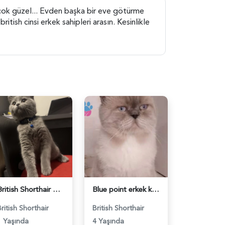
u çok güzel... Evden başka bir eve götürme
itish cinsi erkek sahipleri arasın. Kesinlikle
British Shorthair Ponçiğim Eş Arıyor - 118984654
Blue point erkek kedimize dişi eş arıyoruz - 118984655
British Shorthair
British Shorthair
1 Yaşında
4 Yaşında