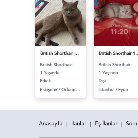
British Shorthair Oğlumuza eş arıyoruz - 118984638
British Shorthair 11 Aylık Kızım
British Shorthair
British Shorthair
1 Yaşında
1 Yaşında
Erkek
Dişi
Eskişehir
/
Odunpazarı
İstanbul
/
Eyüp
Anasayfa
İlanlar
Eş İlanlar
Soru
|
|
|