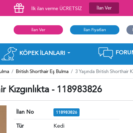
İlan Ver
İlk ilan verme ÜCRETSİZ
İlan Ver
İlan Fiyatları
FORU
KÖPEK İLANLARI
Bulma
British Shorthair Eş Bulma
3 Yaşında British Shorthair 
ir Kızgınlıkta - 118983826
İlan No
118983826
Tür
Kedi