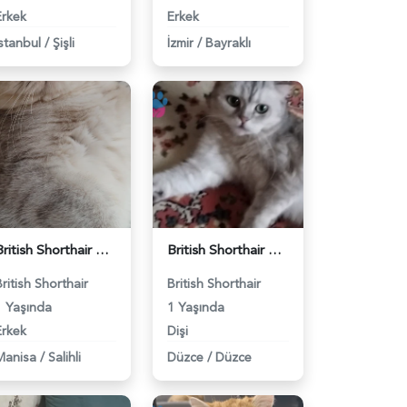
Erkek
Erkek
İstanbul
/
Şişli
İzmir
/
Bayraklı
British Shorthair Kedimize eş arıyoruz - 118984628
British Shorthair Güzel kızımıza eş arıyoruz - 118984633
British Shorthair
British Shorthair
1 Yaşında
1 Yaşında
Erkek
Dişi
Manisa
/
Salihli
Düzce
/
Düzce