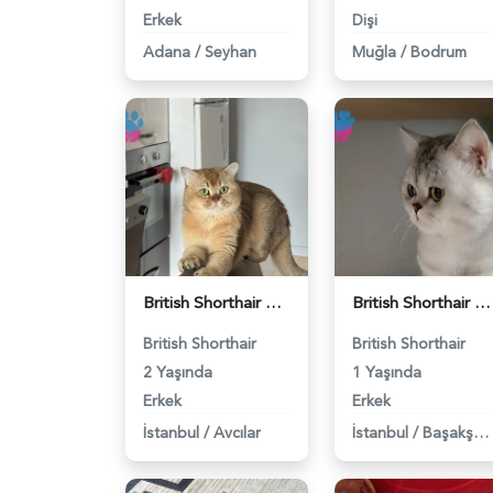
Erkek
Dişi
Adana
/
Seyhan
Muğla
/
Bodrum
British Shorthair Erkek Kızgınlıkta - 118984651
British Shorthair Duma Eş Arıyorum - 118984650
British Shorthair
British Shorthair
2 Yaşında
1 Yaşında
Erkek
Erkek
İstanbul
/
Avcılar
İstanbul
/
Başakşehir