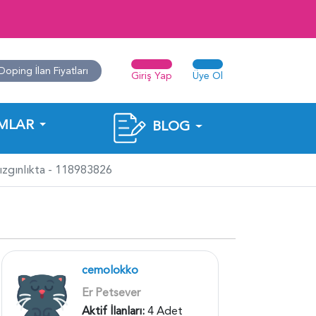
Doping İlan Fiyatları
Giriş Yap
Üye Ol
MLAR
BLOG
Kızgınlıkta - 118983826
cemolokko
Er Petsever
Aktif İlanları:
4 Adet