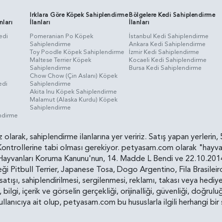
Irklara Göre Köpek Sahiplendirme
Bölgelere Kedi Sahiplendirme
nları
İlanları
İlanları
edi
Pomeranian Po Köpek
İstanbul Kedi Sahiplendirme
Sahiplendirme
Ankara Kedi Sahiplendirme
i
Toy Poodle Köpek Sahiplendirme
İzmir Kedi Sahiplendirme
Maltese Terrier Köpek
Kocaeli Kedi Sahiplendirme
Sahiplendirme
Bursa Kedi Sahiplendirme
Chow Chow (Çin Aslanı) Köpek
edi
Sahiplendirme
Akita Inu Köpek Sahiplendirme
Malamut (Alaska Kurdu) Köpek
Sahiplendirme
endirme
siz olarak, sahiplendirme ilanlarına yer veririz. Satış yapan yerle
ollerine tabi olması gerekiyor. petyasam.com olarak "hayvan s
yvanları Koruma Kanunu'nun, 14. Madde L Bendi ve 22.10.2014 t
i Pitbull Terrier, Japanese Tosa, Dogo Argentino, Fila Brasilei
e satışı, sahiplendirilmesi, sergilenmesi, reklamı, takası veya he
n, bilgi, içerik ve görselin gerçekliği, orijinalliği, güvenliği, doğr
kullanıcıya ait olup, petyasam.com bu hususlarla ilgili herhangi 