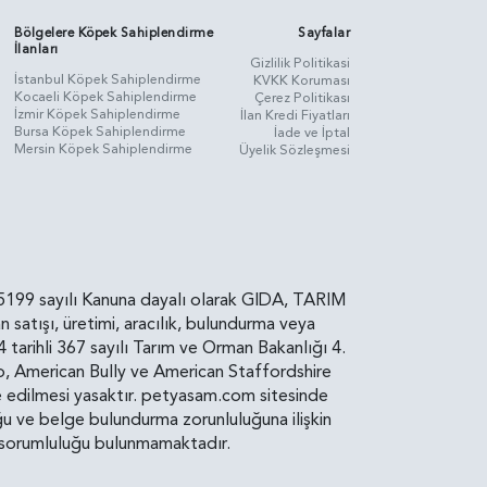
Bölgelere Köpek Sahiplendirme
Sayfalar
İlanları
Gizlilik Politikasi
İstanbul Köpek Sahiplendirme
KVKK Koruması
Kocaeli Köpek Sahiplendirme
Çerez Politikası
İzmir Köpek Sahiplendirme
İlan Kredi Fiyatları
Bursa Köpek Sahiplendirme
İade ve İptal
Mersin Köpek Sahiplendirme
Üyelik Sözleşmesi
rin, 5199 sayılı Kanuna dayalı olarak GIDA, TARIM
atışı, üretimi, aracılık, bulundurma veya
arihli 367 sayılı Tarım ve Orman Bakanlığı 4.
ro, American Bully ve American Staffordshire
diye edilmesi yasaktır. petyasam.com sitesinde
uluğu ve belge bulundurma zorunluluğuna ilişkin
bir sorumluluğu bulunmamaktadır.