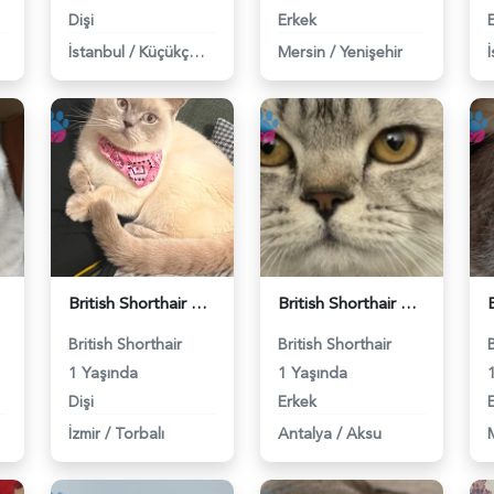
Dişi
Erkek
İstanbul
/
Küçükçekmece
Mersin
/
Yenişehir
British Shorthair Kedime Eş Arıyorum - 118984649
British Shorthair Damadımıza Gelin Arıyoruz - 118984627
British Shorthair
British Shorthair
1 Yaşında
1 Yaşında
Dişi
Erkek
İzmir
/
Torbalı
Antalya
/
Aksu