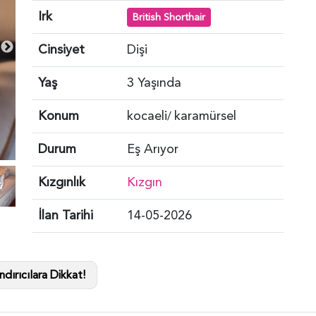
Irk
British Shorthair
Cinsiyet
Dişi
Yaş
3 Yaşında
Konum
kocaeli
karamürsel
/
Durum
Eş Arıyor
Kızgınlık
Kızgın
İlan Tarihi
14-05-2026
dırıcılara Dikkat!