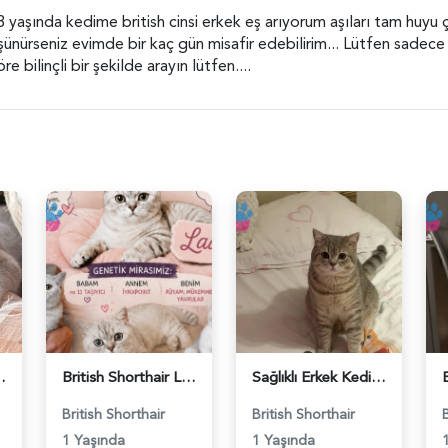
3 yaşında kedime british cinsi erkek eş arıyorum aşıları tam huy
ünürseniz evimde bir kaç gün misafir edebilirim... Lütfen sadece br
bilinçli bir şekilde arayın lütfen....
ş Arıyor - 118984662
British Shorthair Lady kociş arıyor - 118984656
Sağlıklı Erkek Kedi Bobi’ye Eş Aranıyor - 118984657
British Shorthair
British Shorthair
1 Yaşında
1 Yaşında