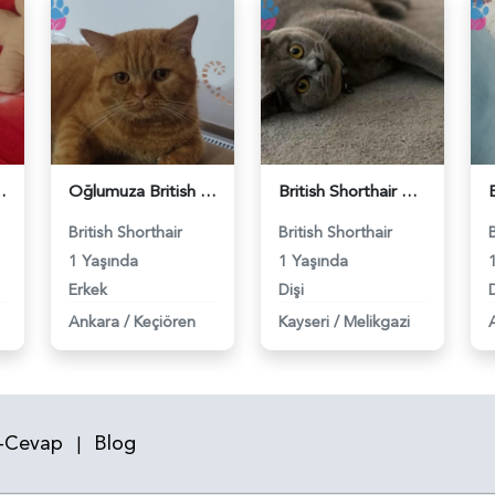
 Eş Arıyor - 118984640
Oğlumuza British güzel dişi arıyoruz - 118984620
British Shorthair Kızım Mila'ya eş arıyorum - 118984614
British Shorthair
British Shorthair
1 Yaşında
1 Yaşında
Erkek
Dişi
D
Ankara
/
Keçiören
Kayseri
/
Melikgazi
-Cevap
Blog
|