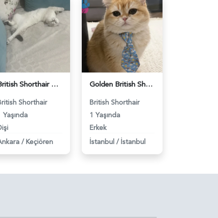
British Shorthair Dişi Kedim Eş Arıyor - 118984618
Golden British Shorthair 1 Yaşında Eş Arıyor - 118984604
British Shorthair
British Shorthair
1 Yaşında
1 Yaşında
işi
Erkek
Ankara
/
Keçiören
İstanbul
/
İstanbul