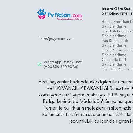
Irklara Göre Kedi
Sahiplendirme İla
British Shorthair K
Sahiplendirme
Scottish Fold Ked
Sahiplendirme
info@petyasam.com
İran Kedisi Kedi
Sahiplendirme
Exotic Shorthair K
Sahiplendirme
Chinchilla Kedi
WhatsApp Destek Hattı
Sahiplendirme
(+90 850 840 90 36)
Tekir Kedi Sahipl
Evcil hayvanlar hakkında ırk bilgileri ile ücret
ve HAYVANCILIK BAKANLIĞI Ruhsat ve Kontr
komisyonculuk" yapmamaktayız. 5199 sayılı Ha
Bölge İzmir Şube Müdürlüğü'nün yazısı gereğ
Terrier ile bu ırkların melezlerinin sitemizd
kullanıcılar tarafından sağlanan her türlü ila
sorumluluk bu içerikleri giren 