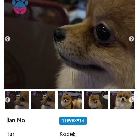
İlan No
118983914
Tür
Köpek