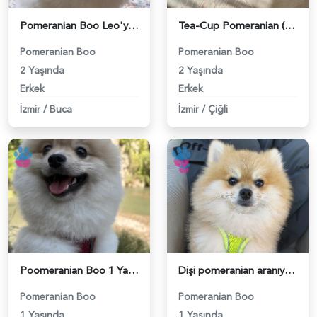
Pomeranian Boo Leo'ya Eş Arıyorum - 118984191
Tea-Cup Pomeranian (Boo) Erkek Köpeğim İçin Uygun Dişi Eş Aranıyor! - 118984139
Pomeranian Boo
Pomeranian Boo
2 Yaşında
2 Yaşında
Erkek
Erkek
İzmir
/
Buca
İzmir
/
Çiğli
Poomeranian Boo 1 Yaşında Erkek Köpeğim Eş Arıyor - 118984099
Dişi pomeranian aranıyor ciflestirmek için 3 kg - 118984387
Pomeranian Boo
Pomeranian Boo
1 Yaşında
1 Yaşında