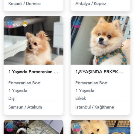
Kocaeli
/
Derince
Antalya
/
Kepez
1 Yaşında Pomeranian Boo Köpeğim Eş Arıyor - 118984346
1,5 YAŞINDA ERKEK BENZER SURAT EŞ ARIYORUZ - 118984329
Pomeranian Boo
Pomeranian Boo
1 Yaşında
1 Yaşında
Dişi
Erkek
Samsun
/
Atakum
İstanbul
/
Kağithane