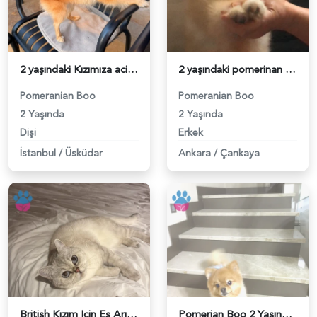
2 yaşındaki Kızımıza acil damat adayı arıyoruz - 118984608
2 yaşındaki pomerinan oğluma eş arıyoruz - 118984492
Pomeranian Boo
Pomeranian Boo
2 Yaşında
2 Yaşında
Dişi
Erkek
İstanbul
/
Üsküdar
Ankara
/
Çankaya
British Kızım İçin Eş Arıyorum - 118984411
Pomerian Boo 2 Yaşında Köpeğime Eş Arıyorum - 118984400