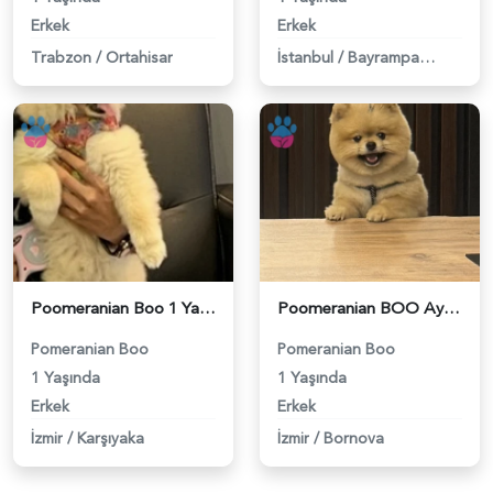
Erkek
Erkek
Trabzon
/
Ortahisar
İstanbul
/
Bayrampaşa
Poomeranian Boo 1 Yaşında Köpeğim Eş Arıyor - 118984093
Poomeranian BOO Ayı surat dişi aramaktayız - 118984094
Pomeranian Boo
Pomeranian Boo
1 Yaşında
1 Yaşında
Erkek
Erkek
İzmir
/
Karşıyaka
İzmir
/
Bornova