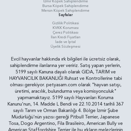
İzmir Köpek Sahiplendirme
Bursa Köpek Sahiplendirme
Mersin Köpek Sahiplendirme
Sayfalar
Gizlilik Politikasi
KVKK Koruması
Çerez Politikası
İlan Kredi Fiyatları
İade ve İptal
Üyelik Sözleşmesi
Evcil hayvanlar hakkında ırk bilgileri ile ücretsiz olarak,
sahiplendirme ilanlarına yer veririz. Satış yapan yerlerin,
5199 sayılı Kanuna dayalı olarak GIDA, TARIM ve
HAYVANCILIK BAKANLIĞI Ruhsat ve Kontrollerine tabi
olması gerekiyor. petyasam.com olarak "hayvan satışı,
üretimi, aracılık, bulundurma veya komisyonculuk"
yapmamaktayız. 5199 sayılı Hayvanları Koruma
Kanunu'nun, 14. Madde L Bendi ve 22.10.2014 tarihli 367
sayılı Tarım ve Orman Bakanlığı 4. Bölge İzmir Şube
Müdürlüğü'nün yazısı gereği Pitbull Terrier, Japanese
Tosa, Dogo Argentino, Fila Brasileiro, American Bully ve
American Staffordshire Terrier ile bu ırkların melezlerinin