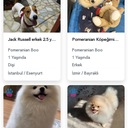
Jack Russell erkek 2.5 yaşında dişi arıyoruz - 118984320
Pomeranian Köpeğimiz için Eş arıyoruz - 118984274
Pomeranian Boo
Pomeranian Boo
1 Yaşında
1 Yaşında
Dişi
Erkek
İstanbul
/
Esenyurt
İzmir
/
Bayraklı