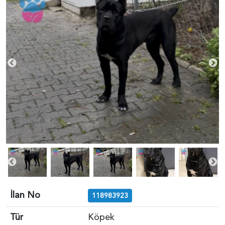
İlan No
118983923
Tür
Köpek