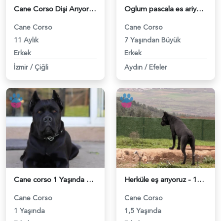
Cane Corso Dişi Arıyoruz - 118982573
Oglum pascala es ariyorum - 118982424
Cane Corso
Cane Corso
11 Aylık
7 Yaşından Büyük
Erkek
Erkek
İzmir
/
Çiğli
Aydın
/
Efeler
Cane corso 1 Yaşında Eş Arıyoruz - 118981445
Herküle eş arıyoruz - 118980806
Cane Corso
Cane Corso
1 Yaşında
1,5 Yaşında