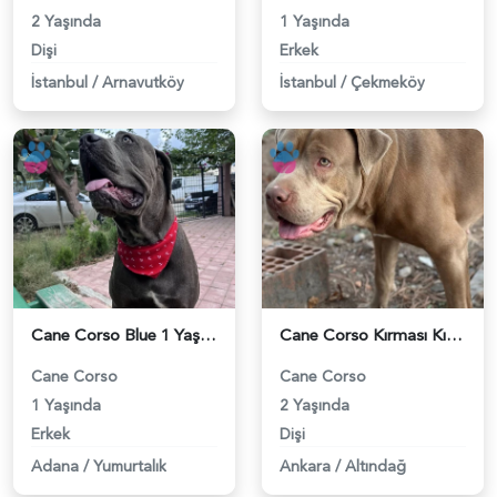
2 Yaşında
1 Yaşında
Dişi
Erkek
İstanbul
/
Arnavutköy
İstanbul
/
Çekmeköy
Cane Corso Blue 1 Yaşında Eş Arıyor - 118971630
Cane Corso Kırması Kızıma Eş Arıyorum - 118967343
Cane Corso
Cane Corso
1 Yaşında
2 Yaşında
Erkek
Dişi
Adana
/
Yumurtalık
Ankara
/
Altındağ