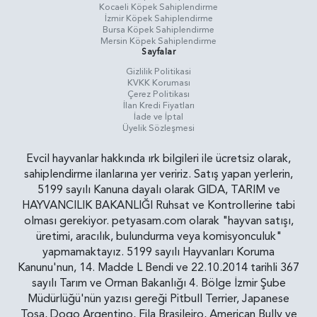
Kocaeli Köpek Sahiplendirme
İzmir Köpek Sahiplendirme
Bursa Köpek Sahiplendirme
Mersin Köpek Sahiplendirme
Sayfalar
Gizlilik Politikasi
KVKK Koruması
Çerez Politikası
İlan Kredi Fiyatları
İade ve İptal
Üyelik Sözleşmesi
Evcil hayvanlar hakkında ırk bilgileri ile ücretsiz olarak,
sahiplendirme ilanlarına yer veririz. Satış yapan yerlerin,
5199 sayılı Kanuna dayalı olarak GIDA, TARIM ve
HAYVANCILIK BAKANLIĞI Ruhsat ve Kontrollerine tabi
olması gerekiyor. petyasam.com olarak "hayvan satışı,
üretimi, aracılık, bulundurma veya komisyonculuk"
yapmamaktayız. 5199 sayılı Hayvanları Koruma
Kanunu'nun, 14. Madde L Bendi ve 22.10.2014 tarihli 367
sayılı Tarım ve Orman Bakanlığı 4. Bölge İzmir Şube
Müdürlüğü'nün yazısı gereği Pitbull Terrier, Japanese
Tosa, Dogo Argentino, Fila Brasileiro, American Bully ve