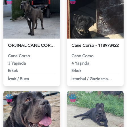
ORJİNAL CANE CORSO OĞLUMUZA EŞ ARIYORUZ - 118979640
Cane Corso - 118978422
Cane Corso
Cane Corso
3 Yaşında
4 Yaşında
Erkek
Erkek
İzmir
/
Buca
İstanbul
/
Gaziosmanpaşa