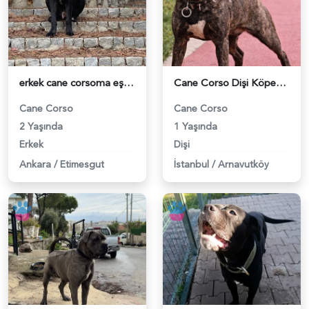
erkek cane corsoma eş arıyorum - 118983009
Cane Corso Dişi Köpeğime Eş Arıyorum - 118982674
Cane Corso
Cane Corso
2 Yaşında
1 Yaşında
Erkek
Dişi
Ankara
/
Etimesgut
İstanbul
/
Arnavutköy