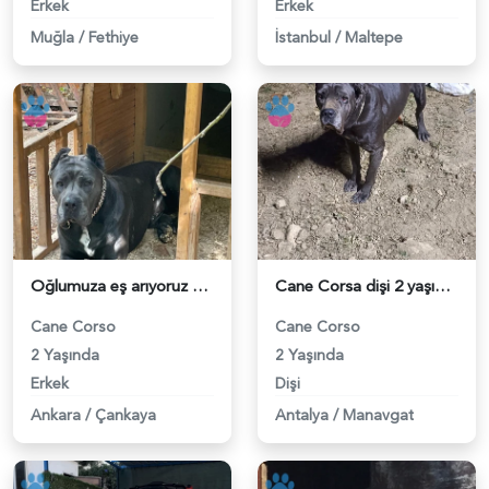
Erkek
Erkek
Muğla
/
Fethiye
İstanbul
/
Maltepe
Oğlumuza eş arıyoruz - 118980670
Cane Corsa dişi 2 yaşında güzel bir erkek arıyoruz çiftleştirme için - 118980529
Cane Corso
Cane Corso
2 Yaşında
2 Yaşında
Erkek
Dişi
Ankara
/
Çankaya
Antalya
/
Manavgat