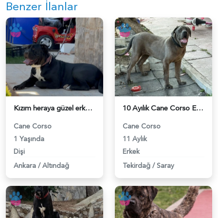
Benzer İlanlar
Kızım heraya güzel erkek eş arıyorum - 118984451
10 Ayılık Cane Corso Eş Arıyor - 118983518
Cane Corso
Cane Corso
1 Yaşında
11 Aylık
Dişi
Erkek
Ankara
/
Altındağ
Tekirdağ
/
Saray