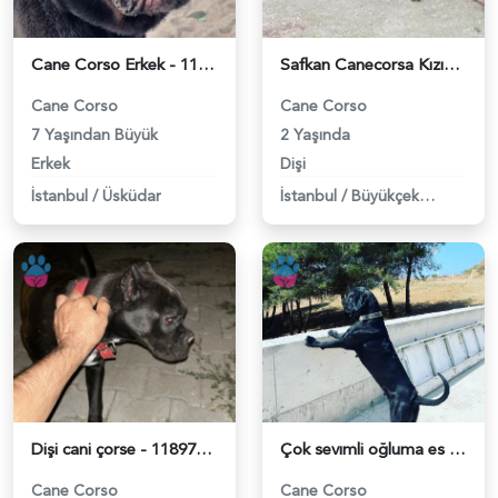
Cane Corso Erkek - 118977041
Safkan Canecorsa Kızımıza DAMAT Arıyoruz - 118976290
Cane Corso
Cane Corso
7 Yaşından Büyük
2 Yaşında
Erkek
Dişi
İstanbul
/
Üsküdar
İstanbul
/
Büyükçekmece
Dişi cani çorse - 118974227
Çok sevımli oğluma es arıyorum - 118972441
Cane Corso
Cane Corso