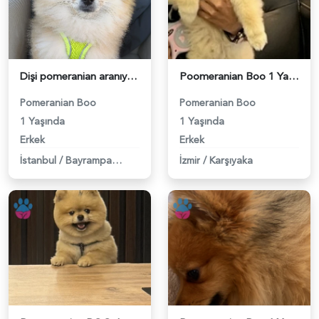
Dişi pomeranian aranıyor ciflestirmek için 3 kg - 118984387
Poomeranian Boo 1 Yaşında Köpeğim Eş Arıyor - 118984093
Pomeranian Boo
Pomeranian Boo
1 Yaşında
1 Yaşında
Erkek
Erkek
İstanbul
/
Bayrampaşa
İzmir
/
Karşıyaka