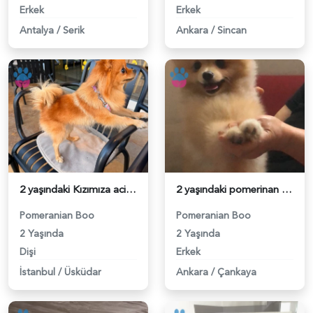
Erkek
Erkek
Antalya
/
Serik
Ankara
/
Sincan
2 yaşındaki Kızımıza acil damat adayı arıyoruz - 118984608
2 yaşındaki pomerinan oğluma eş arıyoruz - 118984492
Pomeranian Boo
Pomeranian Boo
2 Yaşında
2 Yaşında
Dişi
Erkek
İstanbul
/
Üsküdar
Ankara
/
Çankaya