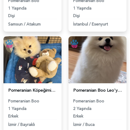
Pomeranian Boo
Pomeranian Boo
1 Yaşında
1 Yaşında
Dişi
Dişi
Samsun
/
Atakum
İstanbul
/
Esenyurt
Pomeranian Köpeğimiz için Eş arıyoruz - 118984274
Pomeranian Boo Leo'ya Eş Arıyorum - 118984191
Pomeranian Boo
Pomeranian Boo
1 Yaşında
2 Yaşında
Erkek
Erkek
İzmir
/
Bayraklı
İzmir
/
Buca