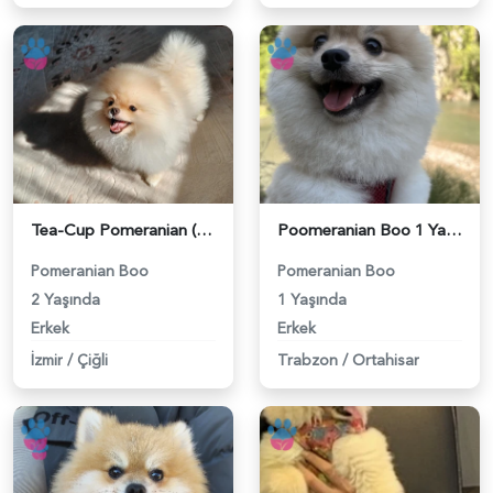
Tea-Cup Pomeranian (Boo) Erkek Köpeğim İçin Uygun Dişi Eş Aranıyor! - 118984139
Poomeranian Boo 1 Yaşında Erkek Köpeğim Eş Arıyor - 118984099
Pomeranian Boo
Pomeranian Boo
2 Yaşında
1 Yaşında
Erkek
Erkek
İzmir
/
Çiğli
Trabzon
/
Ortahisar