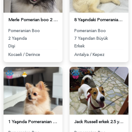
Merle Pomerian boo 2 Yaşında Eş Arıyor - 118984377
8 Yaşındaki Pomeranian Oğlumuza Eş Arıyoruz - 118984354
Pomeranian Boo
Pomeranian Boo
2 Yaşında
7 Yaşından Büyük
Dişi
Erkek
Kocaeli
/
Derince
Antalya
/
Kepez
1 Yaşında Pomeranian Boo Köpeğim Eş Arıyor - 118984346
Jack Russell erkek 2.5 yaşında dişi arıyoruz - 118984320