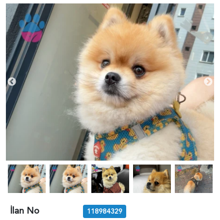
İlan No
118984329