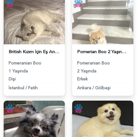
British Kızım İçin Eş Arıyorum - 118984411
Pomerian Boo 2 Yaşında Köpeğime Eş Arıyorum - 118984400
Pomeranian Boo
Pomeranian Boo
1 Yaşında
2 Yaşında
Dişi
Erkek
İstanbul
/
Fatih
Ankara
/
Gölbaşi