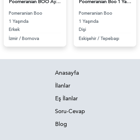
Poomeranian BOO Ayı surat dişi aramaktayız - 118984094
Poomeranian Boo 1 Yaşında Oğlum Eş Arıyorum - 118984085
Pomeranian Boo
Pomeranian Boo
1 Yaşında
1 Yaşında
Erkek
Dişi
İzmir
/
Bornova
Eskişehir
/
Tepebaşı
Anasayfa
İlanlar
Eş İlanlar
Soru-Cevap
Blog