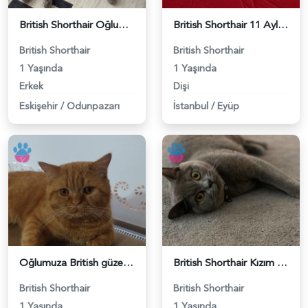
British Shorthair Oğlumuza eş arıyoruz - 118984638
British Shorthair 11 Aylık Kızım Eş Arıyor - 118984640
British Shorthair
British Shorthair
1 Yaşında
1 Yaşında
Erkek
Dişi
Eskişehir
/
Odunpazarı
İstanbul
/
Eyüp
Oğlumuza British güzel dişi arıyoruz - 118984620
British Shorthair Kızım Mila'ya eş arıyorum - 118984614
British Shorthair
British Shorthair
1 Yaşında
1 Yaşında