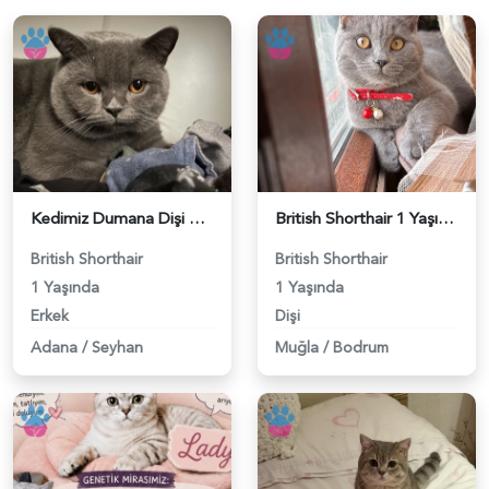
Kedimiz Dumana Dişi Eş arıyoruz - 118984658
British Shorthair 1 Yaşında Eş Arıyor - 118984662
British Shorthair
British Shorthair
1 Yaşında
1 Yaşında
Erkek
Dişi
Adana
/
Seyhan
Muğla
/
Bodrum