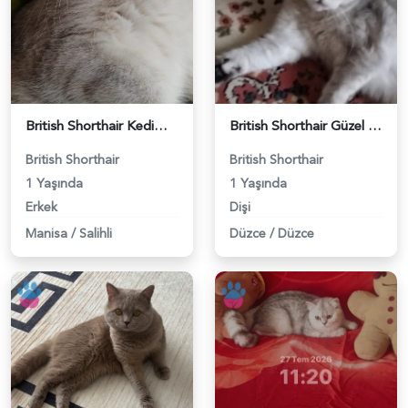
British Shorthair Kedimize eş arıyoruz - 118984628
British Shorthair Güzel kızımıza eş arıyoruz - 118984633
British Shorthair
British Shorthair
1 Yaşında
1 Yaşında
Erkek
Dişi
Manisa
/
Salihli
Düzce
/
Düzce