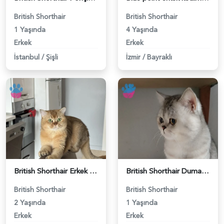
British Shorthair
British Shorthair
1 Yaşında
4 Yaşında
Erkek
Erkek
İstanbul
/
Şişli
İzmir
/
Bayraklı
British Shorthair Erkek Kızgınlıkta - 118984651
British Shorthair Duma Eş Arıyorum - 118984650
British Shorthair
British Shorthair
2 Yaşında
1 Yaşında
Erkek
Erkek