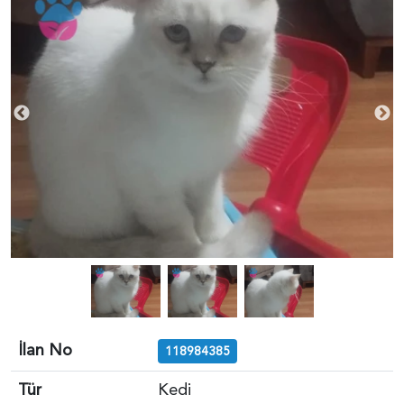
İlan No
118984385
Tür
Kedi