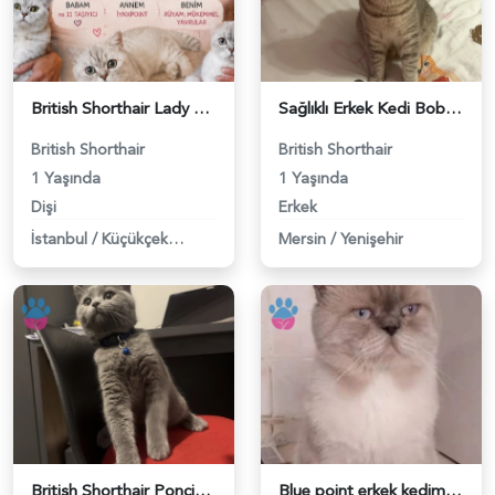
British Shorthair Lady kociş arıyor - 118984656
Sağlıklı Erkek Kedi Bobi’ye Eş Aranıyor - 118984657
British Shorthair
British Shorthair
1 Yaşında
1 Yaşında
Dişi
Erkek
İstanbul
/
Küçükçekmece
Mersin
/
Yenişehir
British Shorthair Ponçiğim Eş Arıyor - 118984654
Blue point erkek kedimize dişi eş arıyoruz - 118984655