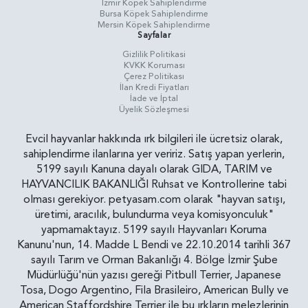
İzmir Köpek Sahiplendirme
Bursa Köpek Sahiplendirme
Mersin Köpek Sahiplendirme
Sayfalar
Gizlilik Politikasi
KVKK Koruması
Çerez Politikası
İlan Kredi Fiyatları
İade ve İptal
Üyelik Sözleşmesi
Evcil hayvanlar hakkında ırk bilgileri ile ücretsiz olarak,
sahiplendirme ilanlarına yer veririz. Satış yapan yerlerin,
5199 sayılı Kanuna dayalı olarak GIDA, TARIM ve
HAYVANCILIK BAKANLIĞI Ruhsat ve Kontrollerine tabi
olması gerekiyor. petyasam.com olarak "hayvan satışı,
üretimi, aracılık, bulundurma veya komisyonculuk"
yapmamaktayız. 5199 sayılı Hayvanları Koruma
Kanunu'nun, 14. Madde L Bendi ve 22.10.2014 tarihli 367
sayılı Tarım ve Orman Bakanlığı 4. Bölge İzmir Şube
Müdürlüğü'nün yazısı gereği Pitbull Terrier, Japanese
Tosa, Dogo Argentino, Fila Brasileiro, American Bully ve
American Staffordshire Terrier ile bu ırkların melezlerinin