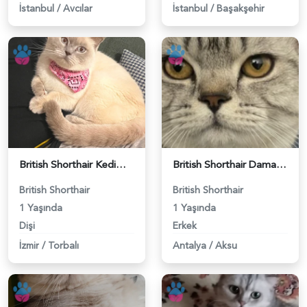
İstanbul
/
Avcılar
İstanbul
/
Başakşehir
British Shorthair Kedime Eş Arıyorum - 118984649
British Shorthair Damadımıza Gelin Arıyoruz - 118984627
British Shorthair
British Shorthair
1 Yaşında
1 Yaşında
Dişi
Erkek
İzmir
/
Torbalı
Antalya
/
Aksu