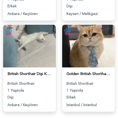
Erkek
Dişi
Ankara
/
Keçiören
Kayseri
/
Melikgazi
British Shorthair Dişi Kedim Eş Arıyor - 118984618
Golden British Shorthair 1 Yaşında Eş Arıyor - 118984604
British Shorthair
British Shorthair
1 Yaşında
1 Yaşında
Dişi
Erkek
Ankara
/
Keçiören
İstanbul
/
İstanbul