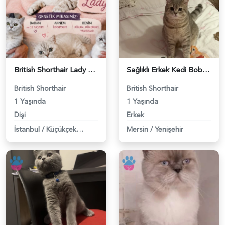
British Shorthair Lady kociş arıyor - 118984656
Sağlıklı Erkek Kedi Bobi’ye Eş Aranıyor - 118984657
British Shorthair
British Shorthair
1 Yaşında
1 Yaşında
Dişi
Erkek
İstanbul
/
Küçükçekmece
Mersin
/
Yenişehir