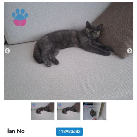
İlan No
118983682