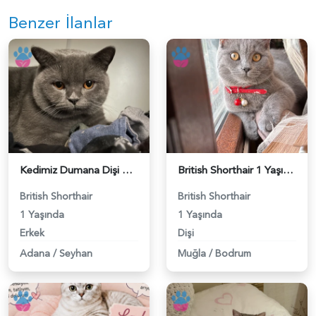
Benzer İlanlar
Kedimiz Dumana Dişi Eş arıyoruz - 118984658
British Shorthair 1 Yaşında Eş Arıyor - 118984662
British Shorthair
British Shorthair
1 Yaşında
1 Yaşında
Erkek
Dişi
Adana
/
Seyhan
Muğla
/
Bodrum