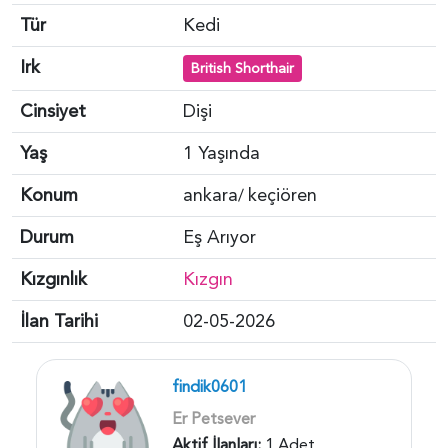
Tür
Kedi
Irk
British Shorthair
Cinsiyet
Dişi
Yaş
1 Yaşında
Konum
ankara
keçiören
/
Durum
Eş Arıyor
Kızgınlık
Kızgın
İlan Tarihi
02-05-2026
findik0601
Er Petsever
Aktif İlanları:
1 Adet