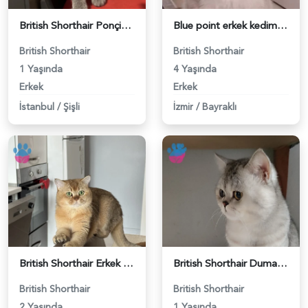
British Shorthair Ponçiğim Eş Arıyor - 118984654
Blue point erkek kedimize dişi eş arıyoruz - 118984655
British Shorthair
British Shorthair
1 Yaşında
4 Yaşında
Erkek
Erkek
İstanbul
/
Şişli
İzmir
/
Bayraklı
British Shorthair Erkek Kızgınlıkta - 118984651
British Shorthair Duma Eş Arıyorum - 118984650
British Shorthair
British Shorthair
2 Yaşında
1 Yaşında