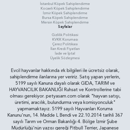
İstanbul Köpek Sahiplendirme
Kocaeli Köpek Sahiplendirme
İzmir Köpek Sahiplendirme
Bursa Köpek Sahiplendirme
Mersin Köpek Sahiplendirme
Sayfalar
Gizlilik Politikasi
KVKK Koruması
Çerez Politikası
İlan Kredi Fiyatları
İade ve İptal
Üyelik Sözleşmesi
Evcil hayvanlar hakkında ırk bilgileri ile ücretsiz olarak,
sahiplendirme ilanlarına yer veririz. Satış yapan yerlerin,
5199 sayılı Kanuna dayalı olarak GIDA, TARIM ve
HAYVANCILIK BAKANLIĞI Ruhsat ve Kontrollerine tabi
olması gerekiyor. petyasam.com olarak "hayvan satışı,
üretimi, aracılık, bulundurma veya komisyonculuk"
yapmamaktayız. 5199 sayılı Hayvanları Koruma
Kanunu'nun, 14. Madde L Bendi ve 22.10.2014 tarihli 367
sayılı Tarım ve Orman Bakanlığı 4. Bölge İzmir Şube
Müdürlüğü'nün yazısı gereği Pitbull Terrier, Japanese