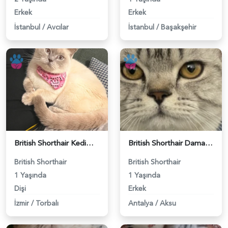
Erkek
Erkek
İstanbul
/
Avcılar
İstanbul
/
Başakşehir
British Shorthair Kedime Eş Arıyorum - 118984649
British Shorthair Damadımıza Gelin Arıyoruz - 118984627
British Shorthair
British Shorthair
1 Yaşında
1 Yaşında
Dişi
Erkek
İzmir
/
Torbalı
Antalya
/
Aksu