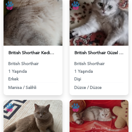
British Shorthair Kedimize eş arıyoruz - 118984628
British Shorthair Güzel kızımıza eş arıyoruz - 118984633
British Shorthair
British Shorthair
1 Yaşında
1 Yaşında
Erkek
Dişi
Manisa
/
Salihli
Düzce
/
Düzce