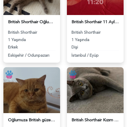
British Shorthair Oğlumuza eş arıyoruz - 118984638
British Shorthair 11 Aylık Kızım Eş Arıyor - 118984640
British Shorthair
British Shorthair
1 Yaşında
1 Yaşında
Erkek
Dişi
Eskişehir
/
Odunpazarı
İstanbul
/
Eyüp
Oğlumuza British güzel dişi arıyoruz - 118984620
British Shorthair Kızım Mila'ya eş arıyorum - 118984614