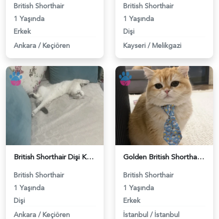
British Shorthair
British Shorthair
1 Yaşında
1 Yaşında
Erkek
Dişi
Ankara
/
Keçiören
Kayseri
/
Melikgazi
British Shorthair Dişi Kedim Eş Arıyor - 118984618
Golden British Shorthair 1 Yaşında Eş Arıyor - 118984604
British Shorthair
British Shorthair
1 Yaşında
1 Yaşında
Dişi
Erkek
Ankara
/
Keçiören
İstanbul
/
İstanbul