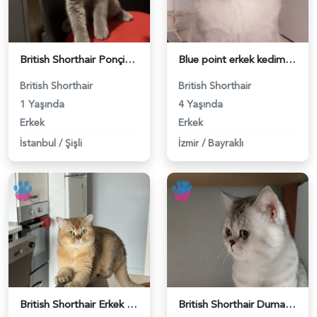
British Shorthair Ponçiğim Eş Arıyor - 118984654
Blue point erkek kedimize dişi eş arıyoruz - 118984655
British Shorthair
British Shorthair
1 Yaşında
4 Yaşında
Erkek
Erkek
İstanbul
/
Şişli
İzmir
/
Bayraklı
British Shorthair Erkek Kızgınlıkta - 118984651
British Shorthair Duma Eş Arıyorum - 118984650