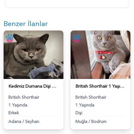
Benzer İlanlar
Kedimiz Dumana Dişi Eş arıyoruz - 118984658
British Shorthair 1 Yaşında Eş Arıyor - 118984662
British Shorthair
British Shorthair
1 Yaşında
1 Yaşında
Erkek
Dişi
Adana
/
Seyhan
Muğla
/
Bodrum