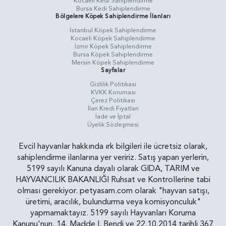
Kocaeli Kedi Sahiplendirme
Bursa Kedi Sahiplendirme
Bölgelere Köpek Sahiplendirme İlanları
İstanbul Köpek Sahiplendirme
Kocaeli Köpek Sahiplendirme
İzmir Köpek Sahiplendirme
Bursa Köpek Sahiplendirme
Mersin Köpek Sahiplendirme
Sayfalar
Gizlilik Politikasi
KVKK Koruması
Çerez Politikası
İlan Kredi Fiyatları
İade ve İptal
Üyelik Sözleşmesi
Evcil hayvanlar hakkında ırk bilgileri ile ücretsiz olarak,
sahiplendirme ilanlarına yer veririz. Satış yapan yerlerin,
5199 sayılı Kanuna dayalı olarak GIDA, TARIM ve
HAYVANCILIK BAKANLIĞI Ruhsat ve Kontrollerine tabi
olması gerekiyor. petyasam.com olarak "hayvan satışı,
üretimi, aracılık, bulundurma veya komisyonculuk"
yapmamaktayız. 5199 sayılı Hayvanları Koruma
Kanunu'nun, 14. Madde L Bendi ve 22.10.2014 tarihli 367