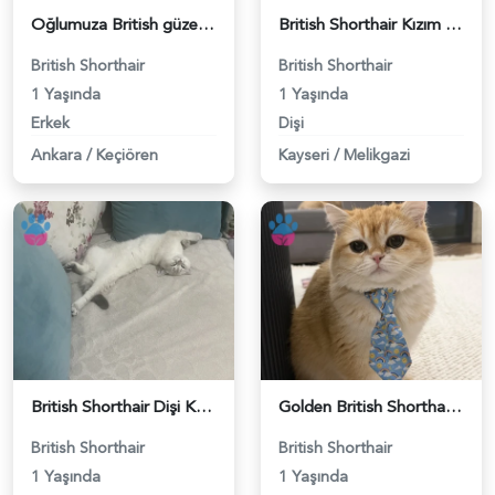
Oğlumuza British güzel dişi arıyoruz - 118984620
British Shorthair Kızım Mila'ya eş arıyorum - 118984614
British Shorthair
British Shorthair
1 Yaşında
1 Yaşında
Erkek
Dişi
Ankara
/
Keçiören
Kayseri
/
Melikgazi
British Shorthair Dişi Kedim Eş Arıyor - 118984618
Golden British Shorthair 1 Yaşında Eş Arıyor - 118984604
British Shorthair
British Shorthair
1 Yaşında
1 Yaşında