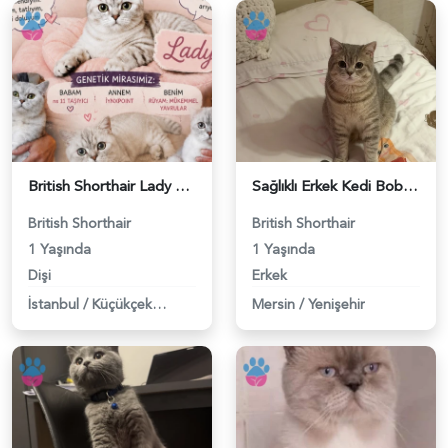
British Shorthair Lady kociş arıyor - 118984656
Sağlıklı Erkek Kedi Bobi’ye Eş Aranıyor - 118984657
British Shorthair
British Shorthair
1 Yaşında
1 Yaşında
Dişi
Erkek
İstanbul
/
Küçükçekmece
Mersin
/
Yenişehir