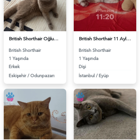
British Shorthair Oğlumuza eş arıyoruz - 118984638
British Shorthair 11 Aylık Kızım Eş Arıyor - 118984640
British Shorthair
British Shorthair
1 Yaşında
1 Yaşında
Erkek
Dişi
Eskişehir
/
Odunpazarı
İstanbul
/
Eyüp