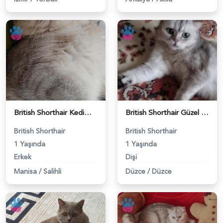
British Shorthair Kedimize eş arıyoruz - 118984628
British Shorthair Güzel kızımıza eş arıyoruz - 118984633
British Shorthair
British Shorthair
1 Yaşında
1 Yaşında
Erkek
Dişi
Manisa
/
Salihli
Düzce
/
Düzce