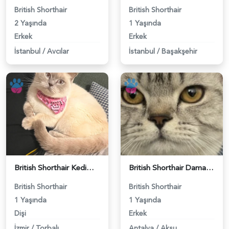
British Shorthair
British Shorthair
2 Yaşında
1 Yaşında
Erkek
Erkek
İstanbul
/
Avcılar
İstanbul
/
Başakşehir
British Shorthair Kedime Eş Arıyorum - 118984649
British Shorthair Damadımıza Gelin Arıyoruz - 118984627
British Shorthair
British Shorthair
1 Yaşında
1 Yaşında
Dişi
Erkek
İzmir
/
Torbalı
Antalya
/
Aksu