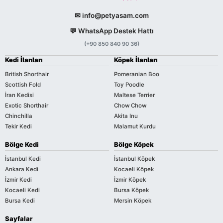
✉ info@petyasam.com
💬 WhatsApp Destek Hattı
(+90 850 840 90 36)
Kedi İlanları
Köpek İlanları
British Shorthair
Pomeranian Boo
Scottish Fold
Toy Poodle
İran Kedisi
Maltese Terrier
Exotic Shorthair
Chow Chow
Chinchilla
Akita Inu
Tekir Kedi
Malamut Kurdu
Bölge Kedi
Bölge Köpek
İstanbul Kedi
İstanbul Köpek
Ankara Kedi
Kocaeli Köpek
İzmir Kedi
İzmir Köpek
Kocaeli Kedi
Bursa Köpek
Bursa Kedi
Mersin Köpek
Sayfalar