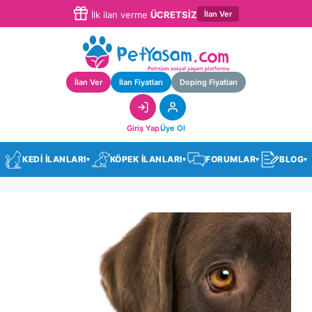
İlan Ver
İlk ilan verme
ÜCRETSİZ
İlan Ver
İlan Fiyatları
Doping Fiyatları
Giriş Yap
Üye Ol
KEDİ İLANLARI
KÖPEK İLANLARI
FORUMLAR
BLOG
▾
▾
▾
▾