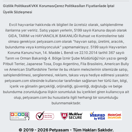
Gizlilik Politikası
KVKK Koruması
Çerez Politikası
İlan Fiyatları
İade İptal
Üyelik Sözleşmesi
Evcil hayvanlar hakkında ırk bilgileri ile ücretsiz olarak, sahiplendirme
ilanlarına yer veririz. Satış yapan yerlerin, 5199 sayılı Kanuna dayalı olarak
GIDA, TARIM ve HAYVANCILIK BAKANLIĞI Ruhsat ve Kontrollerine tabi
olması gerekiyor. petyasam.com olarak "hayvan satışı, üretimi, aracılık,
bulundurma veya komisyonculuk" yapmamaktayız. 5199 sayılı Hayvanları
Koruma Kanunu'nun, 14. Madde L Bendi ve 22.10.2014 tarihli 367 sayılı
Tarım ve Orman Bakanlığı 4. Bölge İzmir Şube Müdürlüğü'nün yazısı gereği
Pitbull Terrier, Japanese Tosa, Dogo Argentino, Fila Brasileiro, American Bully
ve American Staffordshire Terrier ile bu ırkların melezlerinin sitemizde satışı,
sahiplendirilmesi, sergilenmesi, reklamı, takası veya hediye edilmesi yasaktır.
petyasam.com sitesinde kullanıcılar tarafından sağlanan her türlü ilan, bilgi,
içerik ve görselin gerçekliği, orijinalliği, güvenliği, doğruluğu ve belge
bulundurma zorunluluğuna ilişkin sorumluluk bu içerikleri giren kullanıcıya ait
olup, petyasam.com bu hususlarla ilgili herhangi bir sorumluluğu
bulunmamaktadır.
© 2019 - 2026 Petyasam - Tüm Hakları Saklıdır.