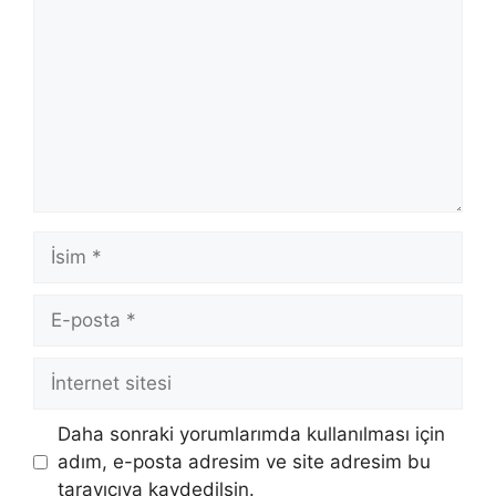
İsim
E-
posta
İnternet
sitesi
Daha sonraki yorumlarımda kullanılması için
adım, e-posta adresim ve site adresim bu
tarayıcıya kaydedilsin.