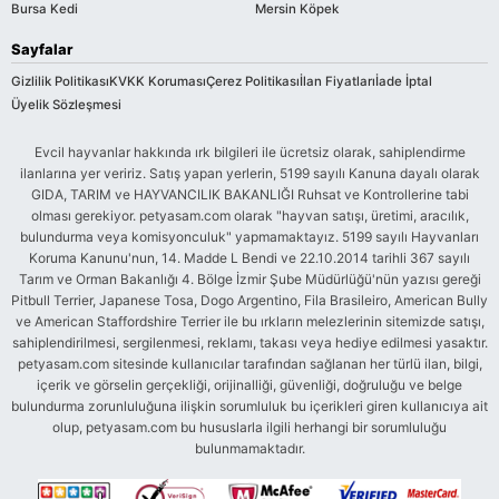
Bursa Kedi
Mersin Köpek
Sayfalar
Gizlilik Politikası
KVKK Koruması
Çerez Politikası
İlan Fiyatları
İade İptal
Üyelik Sözleşmesi
Evcil hayvanlar hakkında ırk bilgileri ile ücretsiz olarak, sahiplendirme
ilanlarına yer veririz. Satış yapan yerlerin, 5199 sayılı Kanuna dayalı olarak
GIDA, TARIM ve HAYVANCILIK BAKANLIĞI Ruhsat ve Kontrollerine tabi
olması gerekiyor. petyasam.com olarak "hayvan satışı, üretimi, aracılık,
bulundurma veya komisyonculuk" yapmamaktayız. 5199 sayılı Hayvanları
Koruma Kanunu'nun, 14. Madde L Bendi ve 22.10.2014 tarihli 367 sayılı
Tarım ve Orman Bakanlığı 4. Bölge İzmir Şube Müdürlüğü'nün yazısı gereği
Pitbull Terrier, Japanese Tosa, Dogo Argentino, Fila Brasileiro, American Bully
ve American Staffordshire Terrier ile bu ırkların melezlerinin sitemizde satışı,
sahiplendirilmesi, sergilenmesi, reklamı, takası veya hediye edilmesi yasaktır.
petyasam.com sitesinde kullanıcılar tarafından sağlanan her türlü ilan, bilgi,
içerik ve görselin gerçekliği, orijinalliği, güvenliği, doğruluğu ve belge
bulundurma zorunluluğuna ilişkin sorumluluk bu içerikleri giren kullanıcıya ait
olup, petyasam.com bu hususlarla ilgili herhangi bir sorumluluğu
bulunmamaktadır.