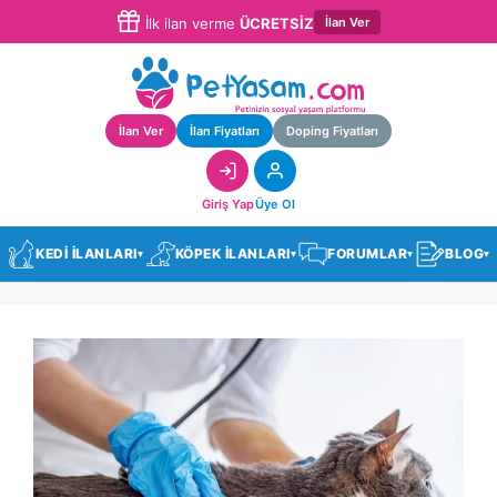
İlan Ver
İlk ilan verme
ÜCRETSİZ
İlan Ver
İlan Fiyatları
Doping Fiyatları
Giriş Yap
Üye Ol
KEDİ İLANLARI
KÖPEK İLANLARI
FORUMLAR
BLOG
▾
▾
▾
▾