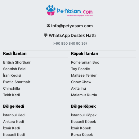
✉ info@petyasam.com
💬 WhatsApp Destek Hattı
(+90 850 840 90 36)
Kedi İlanları
Köpek İlanları
British Shorthair
Pomeranian Boo
Scottish Fold
Toy Poodle
İran Kedisi
Maltese Terrier
Exotic Shorthair
Chow Chow
Chinchilla
Akita Inu
Tekir Kedi
Malamut Kurdu
Bölge Kedi
Bölge Köpek
İstanbul Kedi
İstanbul Köpek
Ankara Kedi
Kocaeli Köpek
İzmir Kedi
İzmir Köpek
Kocaeli Kedi
Bursa Köpek