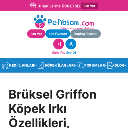
İlan Ver
İlk ilan verme
ÜCRETSİZ
İlan Ver
İlan Fiyatları
Doping Fiyatları
Giriş Yap
Üye Ol
KEDİ İLANLARI
KÖPEK İLANLARI
FORUMLAR
BLOG
▾
▾
▾
▾
Brüksel Griffon
Köpek Irkı
Özellikleri,