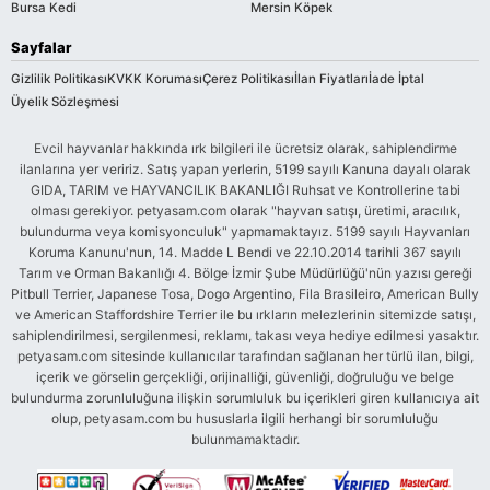
Bursa Kedi
Mersin Köpek
Sayfalar
Gizlilik Politikası
KVKK Koruması
Çerez Politikası
İlan Fiyatları
İade İptal
Üyelik Sözleşmesi
Evcil hayvanlar hakkında ırk bilgileri ile ücretsiz olarak, sahiplendirme
ilanlarına yer veririz. Satış yapan yerlerin, 5199 sayılı Kanuna dayalı olarak
GIDA, TARIM ve HAYVANCILIK BAKANLIĞI Ruhsat ve Kontrollerine tabi
olması gerekiyor. petyasam.com olarak "hayvan satışı, üretimi, aracılık,
bulundurma veya komisyonculuk" yapmamaktayız. 5199 sayılı Hayvanları
Koruma Kanunu'nun, 14. Madde L Bendi ve 22.10.2014 tarihli 367 sayılı
Tarım ve Orman Bakanlığı 4. Bölge İzmir Şube Müdürlüğü'nün yazısı gereği
Pitbull Terrier, Japanese Tosa, Dogo Argentino, Fila Brasileiro, American Bully
ve American Staffordshire Terrier ile bu ırkların melezlerinin sitemizde satışı,
sahiplendirilmesi, sergilenmesi, reklamı, takası veya hediye edilmesi yasaktır.
petyasam.com sitesinde kullanıcılar tarafından sağlanan her türlü ilan, bilgi,
içerik ve görselin gerçekliği, orijinalliği, güvenliği, doğruluğu ve belge
bulundurma zorunluluğuna ilişkin sorumluluk bu içerikleri giren kullanıcıya ait
olup, petyasam.com bu hususlarla ilgili herhangi bir sorumluluğu
bulunmamaktadır.