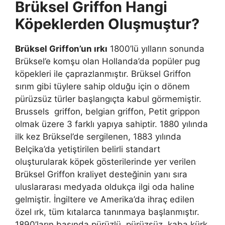
Brüksel Griffon Hangi
Köpeklerden Oluşmuştur?
Brüksel Griffon’un ırkı
1800’lü yılların sonunda
Brüksel’e komşu olan Hollanda’da popüler pug
köpekleri ile çaprazlanmıştır. Brüksel Griffon
sırım gibi tüylere sahip olduğu için o dönem
pürüzsüz türler başlangıçta kabul görmemiştir.
Brussels griffon, belgian griffon, Petit grippon
olmak üzere 3 farklı yapıya sahiptir. 1880 yılında
ilk kez Brüksel’de sergilenen, 1883 yılında
Belçika’da yetiştirilen belirli standart
oluşturularak köpek gösterilerinde yer verilen
Brüksel Griffon kraliyet desteğinin yanı sıra
uluslararası medyada oldukça ilgi oda haline
gelmiştir. İngiltere ve Amerika’da ihraç edilen
özel ırk, tüm kıtalarca tanınmaya başlanmıştır.
1890’ların başında pürüzlü, pürüzsüz, kaba kürk