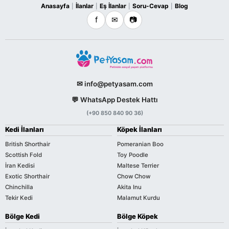
Anasayfa
İlanlar
Eş İlanlar
Soru-Cevap
Blog
|
|
|
|
f
✉
📷
✉ info@petyasam.com
💬 WhatsApp Destek Hattı
(+90 850 840 90 36)
Kedi İlanları
Köpek İlanları
British Shorthair
Pomeranian Boo
Scottish Fold
Toy Poodle
İran Kedisi
Maltese Terrier
Exotic Shorthair
Chow Chow
Chinchilla
Akita Inu
Tekir Kedi
Malamut Kurdu
Bölge Kedi
Bölge Köpek