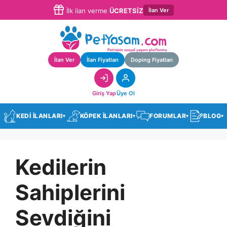
İlan Ver
İlk ilan verme
ÜCRETSİZ
İlan Ver
İlan Fiyatları
Doping Fiyatları
Giriş Yap
Üye Ol
KEDİ İLANLARI
KÖPEK İLANLARI
FORUMLAR
BLOG
▾
▾
▾
▾
Kedilerin
Sahiplerini
Sevdiğini