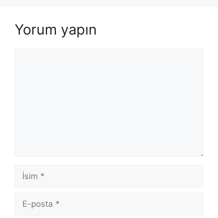
Yorum yapın
Yorum
İsim
E-
posta