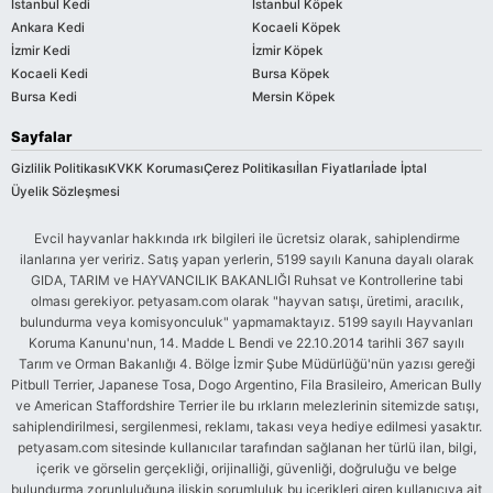
İstanbul Kedi
İstanbul Köpek
Ankara Kedi
Kocaeli Köpek
İzmir Kedi
İzmir Köpek
Kocaeli Kedi
Bursa Köpek
Bursa Kedi
Mersin Köpek
Sayfalar
Gizlilik Politikası
KVKK Koruması
Çerez Politikası
İlan Fiyatları
İade İptal
Üyelik Sözleşmesi
Evcil hayvanlar hakkında ırk bilgileri ile ücretsiz olarak, sahiplendirme
ilanlarına yer veririz. Satış yapan yerlerin, 5199 sayılı Kanuna dayalı olarak
GIDA, TARIM ve HAYVANCILIK BAKANLIĞI Ruhsat ve Kontrollerine tabi
olması gerekiyor. petyasam.com olarak "hayvan satışı, üretimi, aracılık,
bulundurma veya komisyonculuk" yapmamaktayız. 5199 sayılı Hayvanları
Koruma Kanunu'nun, 14. Madde L Bendi ve 22.10.2014 tarihli 367 sayılı
Tarım ve Orman Bakanlığı 4. Bölge İzmir Şube Müdürlüğü'nün yazısı gereği
Pitbull Terrier, Japanese Tosa, Dogo Argentino, Fila Brasileiro, American Bully
ve American Staffordshire Terrier ile bu ırkların melezlerinin sitemizde satışı,
sahiplendirilmesi, sergilenmesi, reklamı, takası veya hediye edilmesi yasaktır.
petyasam.com sitesinde kullanıcılar tarafından sağlanan her türlü ilan, bilgi,
içerik ve görselin gerçekliği, orijinalliği, güvenliği, doğruluğu ve belge
bulundurma zorunluluğuna ilişkin sorumluluk bu içerikleri giren kullanıcıya ait